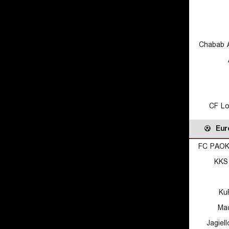
Chabab A
CF Lo
Eur
FC PAOK 
KKS
Ku
Mac
Jagiel