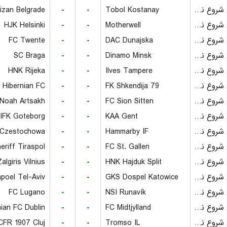
tizan Belgrade
-
-
Tobol Kostanay
بازی شروع نشده است
HJK Helsinki
-
-
Motherwell
بازی شروع نشده است
FC Twente
-
-
DAC Dunajska
بازی شروع نشده است
SC Braga
-
-
Dinamo Minsk
بازی شروع نشده است
HNK Rijeka
-
-
Ilves Tampere
بازی شروع نشده است
Hibernian FC
-
-
FK Shkendija 79
بازی شروع نشده است
Noah Artsakh
-
-
FC Sion Sitten
بازی شروع نشده است
IFK Goteborg
-
-
KAA Gent
بازی شروع نشده است
Czestochowa
-
-
Hammarby IF
بازی شروع نشده است
eriff Tiraspol
-
-
FC St. Gallen
بازی شروع نشده است
algiris Vilnius
-
-
HNK Hajduk Split
بازی شروع نشده است
poel Tel-Aviv
-
-
GKS Dospel Katowice
بازی شروع نشده است
FC Lugano
-
-
NSI Runavík
بازی شروع نشده است
ian FC Dublin
-
-
FC Midtjylland
بازی شروع نشده است
CFR 1907 Cluj
-
-
Tromso IL
بازی شروع نشده است