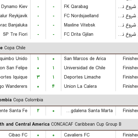
 Dynamo Kiev
-
-
FK Qarabag
بازی شروع نشده است
alur Reykjavik
-
-
FC Nordsjaelland
بازی شروع نشده است
rac Banjaluka
-
-
Maxline Vitebsk
بازی شروع نشده است
SP Tre Fiori
-
-
FC Drita Gjilan
بازی شروع نشده است
le
Copa Chile
quimbo Unido
۱
۰
San Marcos de Arica
Finishe
on San Felipe
۰
۱
Universidad de Chile
Finishe
ortes Iquique
۳
۱
Deportes Limache
Finishe
go Wanderers
۰
۴
Union La Calera
Finishe
ombia
Copa Colombia
ente Santa Fe
۲
۰
Union Magdalena Santa Marta
Finishe
th and Central America
CONCACAF Caribbean Cup Group B
Cibao FC
۰
۰
Cavaliers FC
Finishe