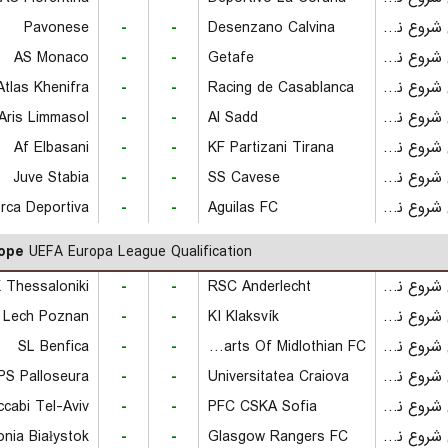
Pavonese
-
-
Desenzano Calvina
بازی شروع نشده است
AS Monaco
-
-
Getafe
بازی شروع نشده است
tlas Khenifra
-
-
Racing de Casablanca
بازی شروع نشده است
Aris Limmasol
-
-
Al Sadd
بازی شروع نشده است
Af Elbasani
-
-
KF Partizani Tirana
بازی شروع نشده است
Juve Stabia
-
-
SS Cavese
بازی شروع نشده است
rca Deportiva
-
-
Aguilas FC
بازی شروع نشده است
ope
UEFA Europa League Qualification
Thessaloniki
-
-
RSC Anderlecht
بازی شروع نشده است
 Lech Poznan
-
-
KI Klaksvík
بازی شروع نشده است
SL Benfica
-
-
Hearts Of Midlothian FC
بازی شروع نشده است
PS Palloseura
-
-
Universitatea Craiova
بازی شروع نشده است
cabi Tel-Aviv
-
-
PFC CSKA Sofia
بازی شروع نشده است
lonia Białystok
-
-
Glasgow Rangers FC
بازی شروع نشده است