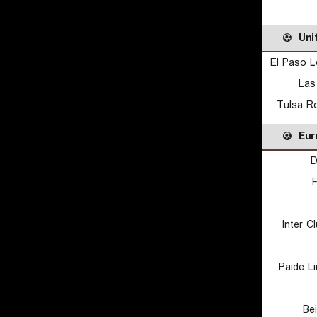
Uni
El Paso 
Las
Tulsa R
Eur
D
F
Inter C
Paide L
Be