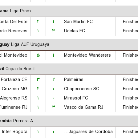
nama
Liga Prom
osta Del Este
۲
۱
San Martin FC
Finishe
ocle Reserves
۱
۳
Udelas FC
Finishe
guay
Liga AUF Uruguaya
ol Montevideo
۵
۱
Montevideo Wanderers
Finishe
il
Copa do Brasil
Fortaleza CE
۳
۲
Palmeiras
Finishe
Cruzeiro MG
۲
۰
Chapecoense SC
Finishe
۱
۰
Mirassol FC
Finishe
Fluminense RJ
۱
۳
Vasco da Gama RJ
Finishe
ombia
Primera A
Inter Bogota
۱
۰
CD Jaguares de Cordoba
Finishe