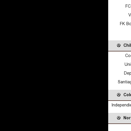
FC
V
FK Bo
Chi
Co
Uni
Dep
Santia
Col
Independi
Nor