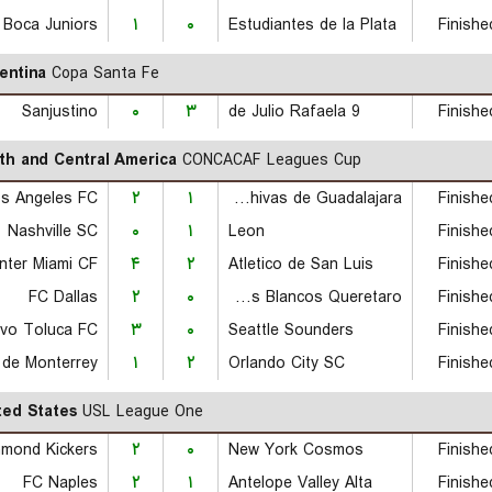
Boca Juniors
۱
۰
Estudiantes de la Plata
Finishe
entina
Copa Santa Fe
Sanjustino
۰
۳
9 de Julio Rafaela
Finishe
th and Central America
CONCACAF Leagues Cup
s Angeles FC
۲
۱
CD Chivas de Guadalajara
Finishe
Nashville SC
۰
۱
Leon
Finishe
Inter Miami CF
۴
۲
Atletico de San Luis
Finishe
FC Dallas
۲
۰
Gallos Blancos Queretaro
Finishe
ivo Toluca FC
۳
۰
Seattle Sounders
Finishe
۱
۲
Orlando City SC
Finishe
ted States
USL League One
hmond Kickers
۲
۰
New York Cosmos
Finishe
FC Naples
۲
۱
Antelope Valley Alta
Finishe