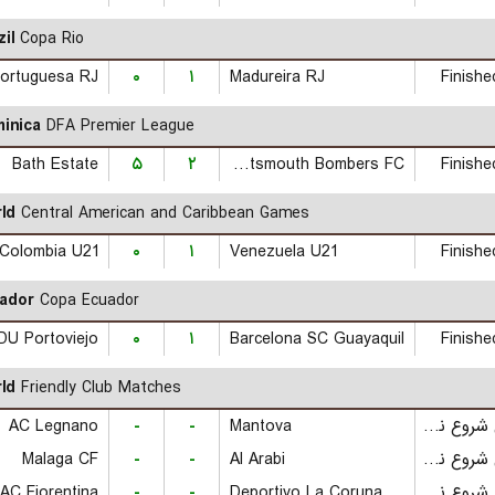
il
Copa Rio
ortuguesa RJ
۰
۱
Madureira RJ
Finishe
inica
DFA Premier League
Bath Estate
۵
۲
Portsmouth Bombers FC
Finishe
ld
Central American and Caribbean Games
Colombia U21
۰
۱
Venezuela U21
Finishe
ador
Copa Ecuador
DU Portoviejo
۰
۱
Barcelona SC Guayaquil
Finishe
ld
Friendly Club Matches
AC Legnano
-
-
Mantova
بازی شروع نشده است
Malaga CF
-
-
Al Arabi
بازی شروع نشده است
AC Fiorentina
-
-
Deportivo La Coruna
بازی شروع نشده است