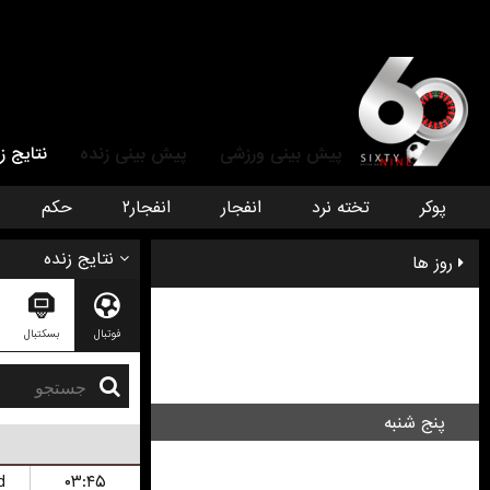
پیش بینی ورزشی
پیش بینی زنده
نتایج ز
پوکر
تخته نرد
انفجار
انفجار۲
حکم
نتایج زنده
روز ها
دوشنبه
فوتبال
بسکتبال
سه شنبه
چهار شنبه
پنج شنبه
جمعه
d
۰۳:۴۵