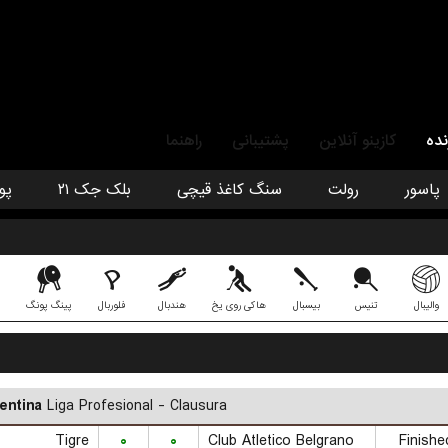
نده
کازینو آنلاین
پشتیبانی
راهنما
پاسور
رولت
سنگ کاغذ قیچی
بلک جک ۲۱
پو
والیبال
تنیس
بیسبال
هاکی روی یخ
هندبال
فلوربال
پینگ پونگ
entina
Liga Profesional - Clausura
Tigre
۰
۰
Club Atletico Belgrano
Finishe