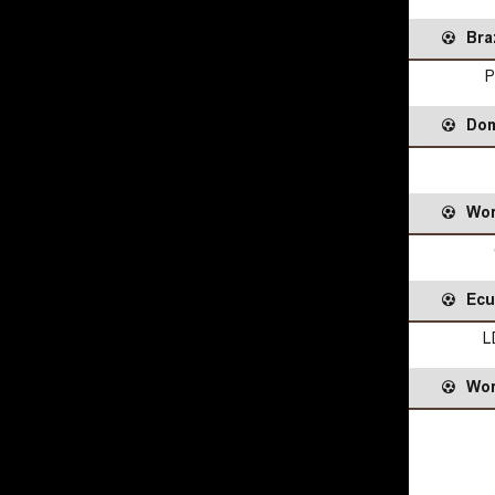
Braz
P
Dom
Wor
Ecu
L
Wor