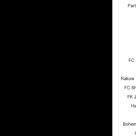
Par
FC 
Rakow 
FC Sh
FK Z
Ha
Bohem