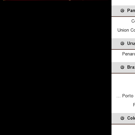
Pa
C
Union C
Uru
Penar
Braz
Gremio Porto Alegrense RS
Col