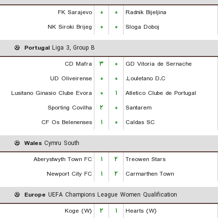
FK Sarajevo
۰
۰
Radnik Bijeljina
NK Siroki Brijeg
۰
۰
Sloga Doboj
Portugal
Liga 3, Group B
CD Mafra
۳
۰
GD Vitoria de Sernache
UD Oliveirense
۰
۰
Louletano D.C.
Lusitano Ginasio Clube Evora
۰
۱
Atletico Clube de Portugal
Sporting Covilha
۲
۰
Santarem
CF Os Belenenses
۱
۰
Caldas SC
Wales
Cymru South
Aberystwyth Town FC
۱
۲
Treowen Stars
Newport City FC
۱
۲
Carmarthen Town
Europe
UEFA Champions League Women Qualification
Koge (W)
۲
۱
Hearts (W)