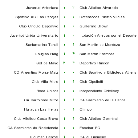
Juventud Antoniana
۰
۲
Club Atletico Alvarado
Sportivo AC Las Parejas
۰
۰
Defensores Puerto Vilelas
Club Circulo Deportivo
۱
۰
Guillermo Brown
Juventud Unida Universitario
۱
۰
Fundación Amigos por el Deporte
Santamarina Tandil
۰
۱
San Martin de Mendoza
Douglas Haig
۱
۴
San Martin Formosa
Sol de Mayo
۲
۴
Deportivo Rincon
CD Argentino Monte Maiz
-
-
Club Sportivo y Biblioteca Athens
Club Villa Mitre
۱
۱
Club Cipolletti
Boca Unidos
۰
۰
Independiente Chivilcoy
CA Bartolome Mitre
۱
۱
CA Sarmiento de la Banda
Huracan Las Heras
۰
۱
Olimpo
Club Atletico Costa Brava
۱
۱
Club Atlético Germinal
CA Sarmiento de Resistencia
۰
۰
Escobar FC
Tucuman Central
۱
۰
CA el Linqueno