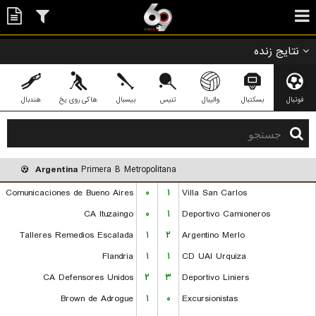
نتایج زنده
فوتبال
بسکتبال
والیبال
تنیس
بیسبال
هاکی روی یخ
هندبال
Argentina
Primera B Metropolitana
Comunicaciones de Bueno Aires
۰
۱
Villa San Carlos
CA Ituzaingo
۰
۱
Deportivo Camioneros
Talleres Remedios Escalada
۱
۲
Argentino Merlo
Flandria
۱
۱
CD UAI Urquiza
CA Defensores Unidos
۲
۳
Deportivo Liniers
Brown de Adrogue
۱
۰
Excursionistas