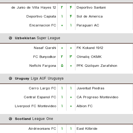
12 de Junio de Villa Hayes
۲
۴
Deportivo Santani
Deportivo Capiata
۱
۴
Sol de America
Encarnacion FC
۰
۱
Paraguari AC
Uzbekistan
Super League
Nasaf Qarshi
۰
۰
FK Kokand 1912
FC Bunyodkor
۲
۳
Olmaliq OKMK
Neftchi Fargona
۵
۰
PFK Qizilqum Zarafshon
Uruguay
Liga AUF Uruguaya
Cerro Largo FC
۱
۱
Juventud Piedras
Central Espanol FC
۱
۰
CA Progreso Montevideo
Liverpool FC Montevideo
۱
۰
Albion FC
Scotland
League One
Airdrieonians FC
۱
۱
East Kilbride