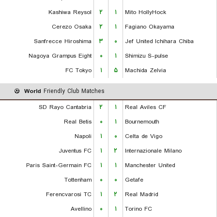
Kashiwa Reysol
۲
۱
Mito HollyHock
Cerezo Osaka
۲
۱
Fagiano Okayama
Sanfrecce Hiroshima
۳
۰
Jef United Ichihara Chiba
Nagoya Grampus Eight
۰
۱
Shimizu S-pulse
FC Tokyo
۱
۵
Machida Zelvia
World
Friendly Club Matches
SD Rayo Cantabria
۲
۱
Real Aviles CF
Real Betis
۰
۱
Bournemouth
Napoli
۱
۰
Celta de Vigo
Juventus FC
۱
۲
Internazionale Milano
Paris Saint-Germain FC
۱
۱
Manchester United
Tottenham
۰
۰
Getafe
Ferencvarosi TC
۱
۲
Real Madrid
Avellino
۰
۱
Torino FC