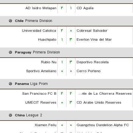
AD Isidro Metapan
۲
۱
CD Aguila
Chile
Primera Division
Universidad Catolica
۲
۰
Cobresal Salvador
Huachipato
۱
۳
Everton Vina del Mar
Paraguay
Primera Division
Rubio Nu
۱
۳
Deportivo Recoleta
Sportivo Ameliano
۰
۰
Cerro Porteno
Panama
Liga Prom
San Francisco FC B
۲
۲
CA Independiente de La Chorrera Reserves
UMECIT Reserves
۰
۳
CD Arabe Unido Reserves
China
League 2
Xiamen Feilu
۰
۰
Guangzhou Dandelion Alpha FC