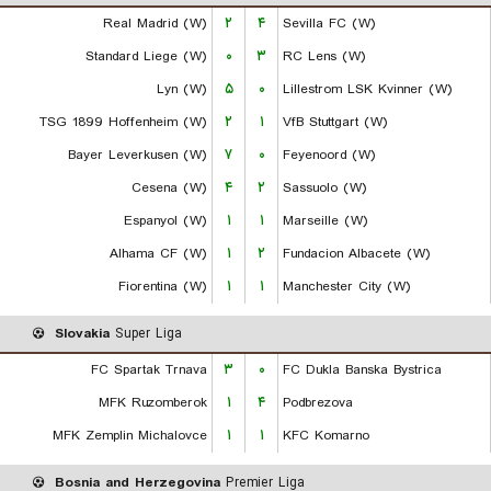
Real Madrid (W)
۲
۴
Sevilla FC (W)
Standard Liege (W)
۰
۳
RC Lens (W)
Lyn (W)
۵
۰
Lillestrom LSK Kvinner (W)
TSG 1899 Hoffenheim (W)
۲
۱
VfB Stuttgart (W)
Bayer Leverkusen (W)
۷
۰
Feyenoord (W)
Cesena (W)
۴
۲
Sassuolo (W)
Espanyol (W)
۱
۱
Marseille (W)
Alhama CF (W)
۱
۲
Fundacion Albacete (W)
Fiorentina (W)
۱
۱
Manchester City (W)
Slovakia
Super Liga
FC Spartak Trnava
۳
۰
FC Dukla Banska Bystrica
MFK Ruzomberok
۱
۴
Podbrezova
MFK Zemplin Michalovce
۱
۱
KFC Komarno
Bosnia and Herzegovina
Premier Liga