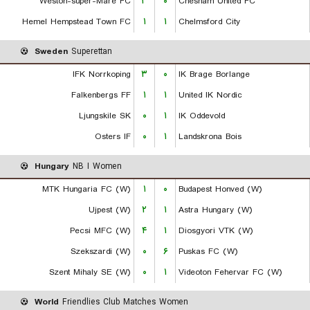
Weston-super-Mare FC
۳
۰
Chesham United FC
Hemel Hempstead Town FC
۱
۱
Chelmsford City
Sweden
Superettan
IFK Norrkoping
۳
۰
IK Brage Borlange
Falkenbergs FF
۱
۱
United IK Nordic
Ljungskile SK
۰
۱
IK Oddevold
Osters IF
۰
۱
Landskrona Bois
Hungary
NB I Women
MTK Hungaria FC (W)
۱
۰
Budapest Honved (W)
Ujpest (W)
۲
۱
Astra Hungary (W)
Pecsi MFC (W)
۴
۱
Diosgyori VTK (W)
Szekszardi (W)
۰
۶
Puskas FC (W)
Szent Mihaly SE (W)
۰
۱
Videoton Fehervar FC (W)
World
Friendlies Club Matches Women