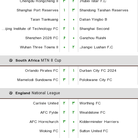
Chengdu Rongcheng II
۳
۲
Hubei Istar F.C.
Shanghai Port Reserves
۱
۳
Shandong Taishan Reserves
Taian Tiankuang
۰
۰
Dalian Yingbo B
Beijing Institute of Technology FC
۲
۱
Shanghai Second
Shenzhen 2028 FC
۶
۰
Ganzhou Ruishi
Wuhan Three Towns II
۰
۲
Jiangxi Lushan F.C.
South Africa
MTN 8 Cup
Orlando Pirates FC
۲
۱
Durban City FC 2024
Mamelodi Sundowns FC
۳
۲
Polokwane City FC
England
National League
Carlisle United
۲
۳
Worthing FC
AFC Fylde
۲
۲
Wealdstone FC
AFC Hornchurch
۳
۰
Kidderminster Harriers
Woking FC
۰
۳
Sutton United FC