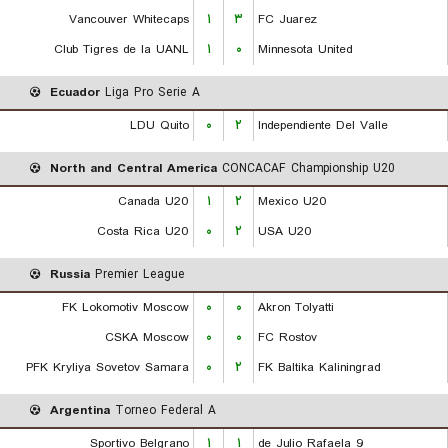
Vancouver Whitecaps
۱
۳
FC Juarez
Club Tigres de la UANL
۱
۰
Minnesota United
Ecuador
Liga Pro Serie A
LDU Quito
۰
۲
Independiente Del Valle
North and Central America
CONCACAF Championship U20
Canada U20
۱
۲
Mexico U20
Costa Rica U20
۰
۲
USA U20
Russia
Premier League
FK Lokomotiv Moscow
۰
۰
Akron Tolyatti
CSKA Moscow
۰
۰
FC Rostov
PFK Kryliya Sovetov Samara
۰
۲
FK Baltika Kaliningrad
Argentina
Torneo Federal A
Sportivo Belgrano
۱
۱
9 de Julio Rafaela