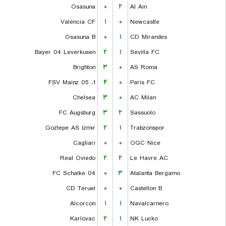
Osasuna
۰
۲
Al Ain
Valencia CF
۱
۰
Newcastle
Osasuna B
۰
۱
CD Mirandes
Bayer 04 Leverkusen
۲
۱
Sevilla FC
Brighton
۳
۰
AS Roma
1. FSV Mainz 05
۴
۰
Paris FC
Chelsea
۳
۰
AC Milan
FC Augsburg
۳
۲
Sassuolo
Goztepe AS Izmir
۲
۱
Trabzonspor
Cagliari
۰
۰
OGC Nice
Real Oviedo
۲
۲
Le Havre AC
FC Schalke 04
۰
۳
Atalanta Bergamo
CD Teruel
۰
۰
Castellon B
Alcorcon
۱
۱
Navalcarnero
Karlovac
۲
۱
NK Lucko