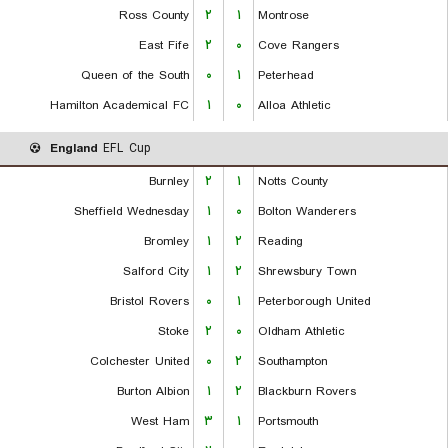
Ross County
۲
۱
Montrose
East Fife
۲
۰
Cove Rangers
Queen of the South
۰
۱
Peterhead
Hamilton Academical FC
۱
۰
Alloa Athletic
England
EFL Cup
Burnley
۲
۱
Notts County
Sheffield Wednesday
۱
۰
Bolton Wanderers
Bromley
۱
۲
Reading
Salford City
۱
۲
Shrewsbury Town
Bristol Rovers
۰
۱
Peterborough United
Stoke
۲
۰
Oldham Athletic
Colchester United
۰
۲
Southampton
Burton Albion
۱
۲
Blackburn Rovers
West Ham
۳
۱
Portsmouth