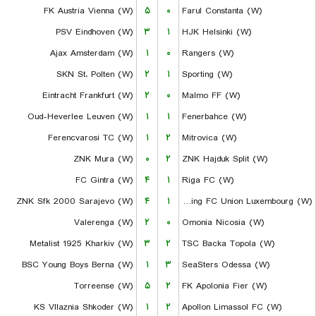
FK Austria Vienna (W)
۵
۰
Farul Constanta (W)
PSV Eindhoven (W)
۳
۱
HJK Helsinki (W)
Ajax Amsterdam (W)
۱
۰
Rangers (W)
SKN St. Polten (W)
۲
۱
Sporting (W)
Eintracht Frankfurt (W)
۲
۰
Malmo FF (W)
Oud-Heverlee Leuven (W)
۱
۱
Fenerbahce (W)
Ferencvarosi TC (W)
۱
۲
Mitrovica (W)
ZNK Mura (W)
۰
۲
ZNK Hajduk Split (W)
FC Gintra (W)
۴
۱
Riga FC (W)
ZNK Sfk 2000 Sarajevo (W)
۴
۱
Racing FC Union Luxembourg (W)
Valerenga (W)
۲
۰
Omonia Nicosia (W)
Metalist 1925 Kharkiv (W)
۳
۲
TSC Backa Topola (W)
BSC Young Boys Berna (W)
۱
۳
SeaSters Odessa (W)
Torreense (W)
۵
۲
FK Apolonia Fier (W)
KS Vllaznia Shkoder (W)
۱
۲
Apollon Limassol FC (W)