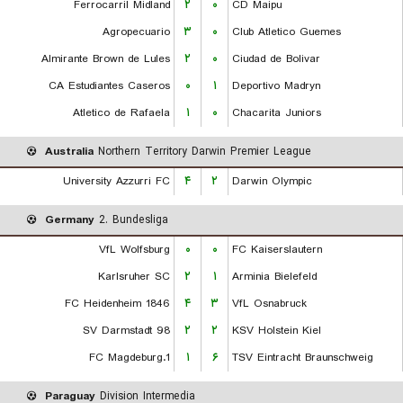
Ferrocarril Midland
۲
۰
CD Maipu
Agropecuario
۳
۰
Club Atletico Guemes
Almirante Brown de Lules
۲
۰
Ciudad de Bolivar
CA Estudiantes Caseros
۰
۱
Deportivo Madryn
Atletico de Rafaela
۱
۰
Chacarita Juniors
Australia
Northern Territory Darwin Premier League
University Azzurri FC
۴
۲
Darwin Olympic
Germany
2. Bundesliga
VfL Wolfsburg
۰
۰
FC Kaiserslautern
Karlsruher SC
۲
۱
Arminia Bielefeld
FC Heidenheim 1846
۴
۳
VfL Osnabruck
SV Darmstadt 98
۲
۲
KSV Holstein Kiel
1.FC Magdeburg
۱
۶
TSV Eintracht Braunschweig
Paraguay
Division Intermedia