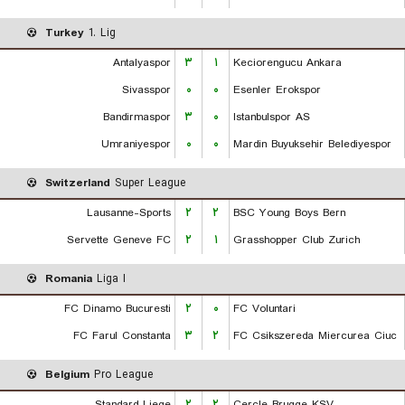
Turkey
1. Lig
Antalyaspor
۳
۱
Keciorengucu Ankara
Sivasspor
۰
۰
Esenler Erokspor
Bandirmaspor
۳
۰
Istanbulspor AS
Umraniyespor
۰
۰
Mardin Buyuksehir Belediyespor
Switzerland
Super League
Lausanne-Sports
۲
۲
BSC Young Boys Bern
Servette Geneve FC
۲
۱
Grasshopper Club Zurich
Romania
Liga I
FC Dinamo Bucuresti
۲
۰
FC Voluntari
FC Farul Constanta
۳
۲
FC Csikszereda Miercurea Ciuc
Belgium
Pro League
Standard Liege
۲
۲
Cercle Brugge KSV