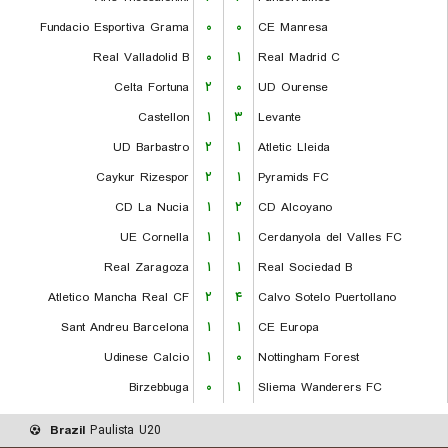
Fundacio Esportiva Grama
۰
۰
CE Manresa
Real Valladolid B
۰
۱
Real Madrid C
Celta Fortuna
۲
۰
UD Ourense
Castellon
۱
۳
Levante
UD Barbastro
۲
۱
Atletic Lleida
Caykur Rizespor
۲
۱
Pyramids FC
CD La Nucia
۱
۲
CD Alcoyano
UE Cornella
۱
۱
Cerdanyola del Valles FC
Real Zaragoza
۱
۱
Real Sociedad B
Atletico Mancha Real CF
۲
۴
Calvo Sotelo Puertollano
Sant Andreu Barcelona
۱
۱
CE Europa
Udinese Calcio
۱
۰
Nottingham Forest
Birzebbuga
۰
۱
Sliema Wanderers FC
Brazil
Paulista U20