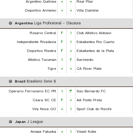
Argentino Quilmes
۰
۰
Real Pilar
Deportivo Armenio
۰
۰
Villa Dalmine
Argentina
Liga Profesional - Clausura
Rosario Central
۲
۱
Club Atletico Aldosivi
Independiente Rivadavia
۲
۱
Estudiantes Rio Cuarto
Deportivo Riestra
۲
۰
Estudiantes de la Plata
Atletico Tucuman
۱
۲
Sarmiento
Tigre
۰
۰
CA River Plate
Brazil
Brasileiro Serie B
Operario Ferroviario EC PR
۱
۳
Sao Bernardo FC
Ceara SC CE
۲
۰
AA Ponte Preta
Vila Nova GO
۰
۱
Sport Club do Recife
Japan
J League
Avispa Fukuoka
۰
۱
Vissel Kobe