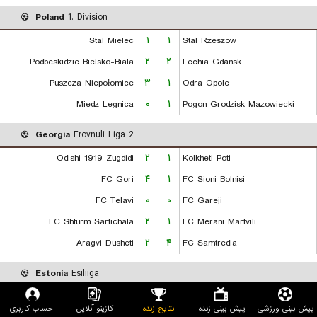
Poland
1. Division
Stal Mielec
۱
۱
Stal Rzeszow
Podbeskidzie Bielsko-Biala
۲
۲
Lechia Gdansk
Puszcza Niepołomice
۳
۱
Odra Opole
Miedz Legnica
۰
۱
Pogon Grodzisk Mazowiecki
Georgia
Erovnuli Liga 2
Odishi 1919 Zugdidi
۲
۱
Kolkheti Poti
FC Gori
۴
۱
FC Sioni Bolnisi
FC Telavi
۰
۰
FC Gareji
FC Shturm Sartichala
۲
۱
FC Merani Martvili
Aragvi Dusheti
۲
۴
FC Samtredia
Estonia
Esiliiga
JK Tallinna Kalev
۱
۱
FC Tallinn
پیش بینی ورزشی
پیش بینی زنده
نتایج زنده
کازینو آنلاین
حساب کاربری