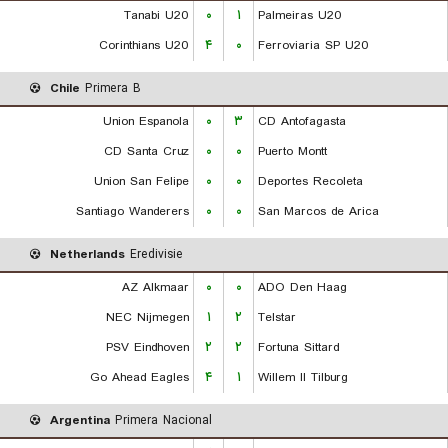
Tanabi U20
۰
۱
Palmeiras U20
Corinthians U20
۴
۰
Ferroviaria SP U20
Chile
Primera B
Union Espanola
۰
۳
CD Antofagasta
CD Santa Cruz
۰
۰
Puerto Montt
Union San Felipe
۰
۰
Deportes Recoleta
Santiago Wanderers
۰
۰
San Marcos de Arica
Netherlands
Eredivisie
AZ Alkmaar
۰
۰
ADO Den Haag
NEC Nijmegen
۱
۲
Telstar
PSV Eindhoven
۲
۲
Fortuna Sittard
Go Ahead Eagles
۴
۱
Willem II Tilburg
Argentina
Primera Nacional