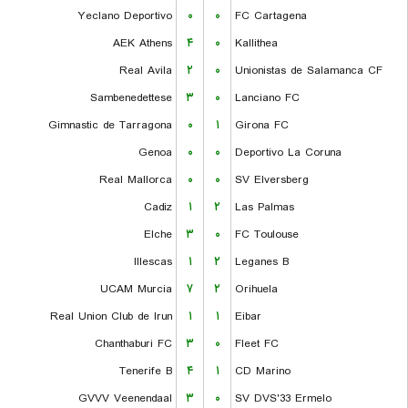
Yeclano Deportivo
۰
۰
FC Cartagena
AEK Athens
۴
۰
Kallithea
Real Avila
۲
۰
Unionistas de Salamanca CF
Sambenedettese
۳
۰
Lanciano FC
Gimnastic de Tarragona
۰
۱
Girona FC
Genoa
۰
۰
Deportivo La Coruna
Real Mallorca
۰
۰
SV Elversberg
Cadiz
۱
۲
Las Palmas
Elche
۳
۰
FC Toulouse
Illescas
۱
۲
Leganes B
UCAM Murcia
۷
۲
Orihuela
Real Union Club de Irun
۱
۱
Eibar
Chanthaburi FC
۳
۰
Fleet FC
Tenerife B
۴
۱
CD Marino
GVVV Veenendaal
۳
۰
SV DVS'33 Ermelo