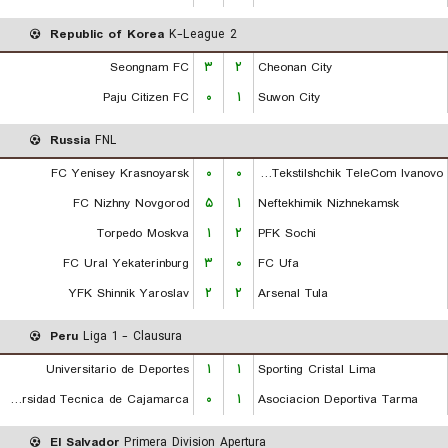
Republic of Korea
K-League 2
Seongnam FC
۳
۲
Cheonan City
Paju Citizen FC
۰
۱
Suwon City
Russia
FNL
FC Yenisey Krasnoyarsk
۰
۰
FK Tekstilshchik TeleCom Ivanovo
FC Nizhny Novgorod
۵
۱
Neftekhimik Nizhnekamsk
Torpedo Moskva
۱
۲
PFK Sochi
FC Ural Yekaterinburg
۳
۰
FC Ufa
YFK Shinnik Yaroslav
۲
۲
Arsenal Tula
Peru
Liga 1 - Clausura
Universitario de Deportes
۱
۱
Sporting Cristal Lima
Universidad Tecnica de Cajamarca
۰
۱
Asociacion Deportiva Tarma
El Salvador
Primera Division Apertura