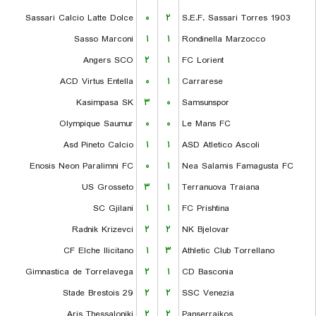
Sassari Calcio Latte Dolce
۰
۲
S.E.F. Sassari Torres 1903
Sasso Marconi
۱
۱
Rondinella Marzocco
Angers SCO
۲
۱
FC Lorient
ACD Virtus Entella
۰
۱
Carrarese
Kasimpasa SK
۳
۰
Samsunspor
Olympique Saumur
۰
۰
Le Mans FC
Asd Pineto Calcio
۱
۱
ASD Atletico Ascoli
Enosis Neon Paralimni FC
۰
۱
Nea Salamis Famagusta FC
US Grosseto
۳
۱
Terranuova Traiana
SC Gjilani
۱
۱
FC Prishtina
Radnik Krizevci
۲
۲
NK Bjelovar
CF Elche Ilicitano
۱
۳
Athletic Club Torrellano
Gimnastica de Torrelavega
۲
۱
CD Basconia
Stade Brestois 29
۲
۲
SSC Venezia
Aris Thessaloniki
۲
۲
Panserraikos