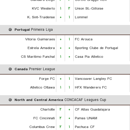
KVC Westerlo
۱
۲
Union St.-Gilloise
K. Sint-Truidense
۰
۱
Lommel
Portugal
Primeira Liga
Vitoria Guimaraes
۰
۱
FC Arouca
Estrela Amadora
۰
۰
Sporting Clube de Portugal
CS Maritimo Funchal
۱
۰
Casa Pia Atletico
Canada
Premier League
Forge FC
۰
۱
Vancouver Langley FC
Atletico Ottawa
۱
۱
HFX Wanderers FC
North and Central America
CONCACAF Leagues Cup
Charlotte
۲
۰
CF Atlas Guadalajara
FC Cincinnati
۲
۰
Pumas UNAM
Columbus Crew
۲
۱
Pachuca CF