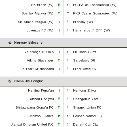
SK Brann (W)
۳
۲
FC PAOK Thessaloniki (W)
Spartak Myjava (W)
۲
۳
KKS Czarni Sosnowiec (W)
SK Slavia Prague (W)
۰
۱
Brondby (W)
Juventus FC (W)
۱
۱
Hammarby IF DFF (W)
Norway
Eliteserien
Valerenga IF Oslo
۱
۲
FK Bodo Glimt
Viking Stavanger
۲
۱
Sarpsborg 08
IK Start Kristiansand
۰
۱
Fredrikstad FK
China
Jia League
Nanjing Fengfan
۱
۱
Nantong Zhiyun
Suzhou Dongwu
۲
۱
Changchun Yatai
Shijiazhuang Gongfu FC
۲
۱
Shaanxi Union FC
Meizhou Hakka
۳
۲
Foshan Nanshi FC
Jiangxi Dingnan United F.C
۲
۱
Dalian K'un City