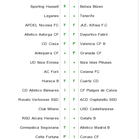
Sporting Hasselt
۴
۰
Belisia Bilzen
Leganes
۰
۰
Tenerife
APOEL Nicosia FC
۲
۲
A.E. Kifisia F.C.
Atletico Astorga CF
۲
۲
Deportivo Fabril
CD Cieza
۲
۳
Valencia CF B
Antequera CF
۰
۳
Granada CF
UD Ibiza Eivissa
۱
۰
Ibiza Islas Pitiusas
AC Forli
۰
۰
Cesena FC
Huesca B
۲
۲
Cuarte CD
CD Atletico Baleares
۱
۱
CF Platges de Calvia
Rovato Vertovese SSD
۲
۲
ACD Ospitaletto SSD
Club Milano
۰
۰
USD Castellanzese
RSD Alcala Henares
۱
۰
Getafe B
Gimnastica Segoviana
۲
۰
Atletico Madrid B
Celta Fortuna
۳
۱
Coruxo CF