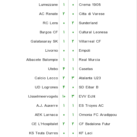
Lumezzane
۱
۰
Crema 1908
AC Renate
۲
۰
Citta di Varese
RC Lens
۰
۲
Sunderland
Burgos CF
۱
۰
Cultural Leonesa
Galatasaray SK
۱
۲
Villarreal CF
Livorno
۰
۰
Empoli
Albacete Balompie
۱
۱
Real Murcia
Utebo
۴
۱
Casetas
Calcio Lecco
۲
۳
Atalanta U23
UD Logrones
۴
۰
SD Eibar B
IJsselmeervogels
۱۰
۳
EVV Echt
A.J. Auxerre
۱
۱
ES Troyes AC
AEK Larnaca
۰
۱
Omonia FC Aradippou
CE L'Hospitalet
۲
۲
CF Badalona Futur
KS Teuta Durres
۰
۰
KF Laci