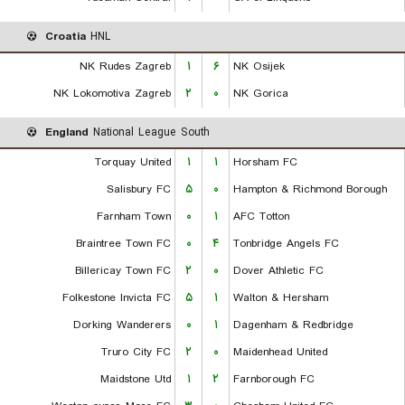
Croatia
HNL
NK Rudes Zagreb
۱
۶
NK Osijek
NK Lokomotiva Zagreb
۲
۰
NK Gorica
England
National League South
Torquay United
۱
۱
Horsham FC
Salisbury FC
۵
۰
Hampton & Richmond Borough
Farnham Town
۰
۱
AFC Totton
Braintree Town FC
۰
۴
Tonbridge Angels FC
Billericay Town FC
۲
۰
Dover Athletic FC
Folkestone Invicta FC
۵
۱
Walton & Hersham
Dorking Wanderers
۰
۱
Dagenham & Redbridge
Truro City FC
۲
۰
Maidenhead United
Maidstone Utd
۱
۲
Farnborough FC