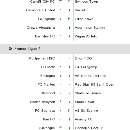
Cardiff City FC
۳
۲
Swindon Town
Cambridge United
۲
۱
Barnet
Gillingham
۰
۳
Luton Town
Crewe Alexandra
۲
۱
Accrington Stanley
Barnsley FC
۲
۱
Wigan Athletic
France
Ligue 2
Montpellier HSC
۰
۰
Dijon FCO
FC Metz
۲
۱
EA Guingamp
Boulogne
۰
۰
AS Nancy Lorraine
FC Nantes
۰
۰
Red Star 93 Saint Ouen
Clermont
۰
۰
Stade de Reims
Rodez Aveyron
۱
۰
Stade Laval
FC Sochaux
۰
۳
AS St. Etienne
Pau FC
۰
۱
Annecy FC
Dunkerque
۳
۱
Grenoble Foot 38