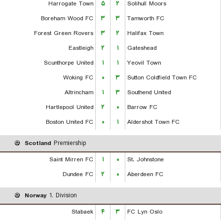
Harrogate Town
۵
۲
Solihull Moors
Boreham Wood FC
۳
۳
Tamworth FC
Forest Green Rovers
۳
۲
Halifax Town
Eastleigh
۲
۱
Gateshead
Scunthorpe United
۱
۱
Yeovil Town
Woking FC
۰
۳
Sutton Coldfield Town FC
Altrincham
۱
۳
Southend United
Hartlepool United
۲
۰
Barrow FC
Boston United FC
۰
۱
Aldershot Town FC
Scotland
Premiership
Saint Mirren FC
۱
۰
St. Johnstone
Dundee FC
۲
۰
Aberdeen FC
Norway
1. Division
Stabaek
۴
۳
FC Lyn Oslo