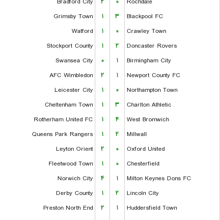
Bradford City
۲
۰
Rochdale
Grimsby Town
۱
۳
Blackpool FC
Watford
۱
۰
Crawley Town
Stockport County
۱
۲
Doncaster Rovers
Swansea City
۰
۱
Birmingham City
AFC Wimbledon
۲
۱
Newport County FC
Leicester City
۱
۰
Northampton Town
Cheltenham Town
۱
۳
Charlton Athletic
Rotherham United FC
۱
۴
West Bromwich
Queens Park Rangers
۱
۲
Millwall
Leyton Orient
۲
۰
Oxford United
Fleetwood Town
۱
۰
Chesterfield
Norwich City
۴
۱
Milton Keynes Dons FC
Derby County
۱
۲
Lincoln City
Preston North End
۲
۱
Huddersfield Town