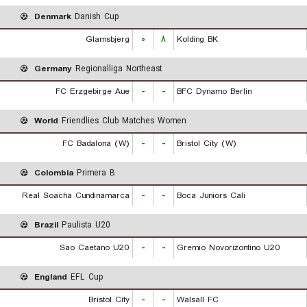
Denmark
Danish Cup
Glamsbjerg
۰
۸
Kolding BK
Germany
Regionalliga Northeast
FC Erzgebirge Aue
-
-
BFC Dynamo Berlin
World
Friendlies Club Matches Women
FC Badalona (W)
-
-
Bristol City (W)
Colombia
Primera B
Real Soacha Cundinamarca
-
-
Boca Juniors Cali
Brazil
Paulista U20
Sao Caetano U20
-
-
Gremio Novorizontino U20
England
EFL Cup
Bristol City
-
-
Walsall FC