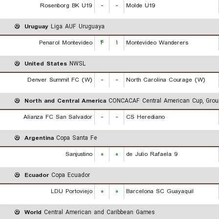
Rosenborg BK U19
-
-
Molde U19
Uruguay
Liga AUF Uruguaya
Penarol Montevideo
۴
۱
Montevideo Wanderers
United States
NWSL
Denver Summit FC (W)
-
-
North Carolina Courage (W)
North and Central America
CONCACAF Central American Cup, Grou
Alianza FC San Salvador
-
-
CS Herediano
Argentina
Copa Santa Fe
Sanjustino
۰
۰
9 de Julio Rafaela
Ecuador
Copa Ecuador
LDU Portoviejo
۰
۰
Barcelona SC Guayaquil
World
Central American and Caribbean Games