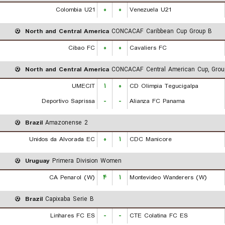
Colombia U21
۰
۰
Venezuela U21
North and Central America
CONCACAF Caribbean Cup Group B
Cibao FC
۰
۰
Cavaliers FC
North and Central America
CONCACAF Central American Cup, Grou
UMECIT
۱
۰
CD Olimpia Tegucigalpa
Deportivo Saprissa
-
-
Alianza FC Panama
Brazil
Amazonense 2
Unidos da Alvorada EC
۰
۱
CDC Manicore
Uruguay
Primera Division Women
CA Penarol (W)
۴
۱
Montevideo Wanderers (W)
Brazil
Capixaba Serie B
Linhares FC ES
-
-
CTE Colatina FC ES