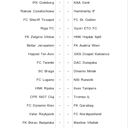
IFK Goteborg
-
-
KAA Gent
Rakow Czestochowa
-
-
Hammarby IF
FC Sheriff Tiraspol
-
-
FC St. Gallen
Riga FC
-
-
Gyori ETO FC
FK Zalgiris Vilnius
-
-
HNK Hajduk Split
Beitar Jerusalem
-
-
FK Austria Wien
Hapoel Tel-Aviv
-
-
GKS Dospel Katowice
FC Twente
-
-
DAC Dunajska
SC Braga
-
-
Dinamo Minsk
FC Lugano
-
-
NSI Runavík
HNK Rijeka
-
-
Ilves Tampere
CFR 1907 Cluj
-
-
Tromso IL
FC Dynamo Kiev
-
-
FK Qarabag
Valur Reykjavik
-
-
FC Nordsjaelland
FK Borac Banjaluka
-
-
Maxline Vitebsk