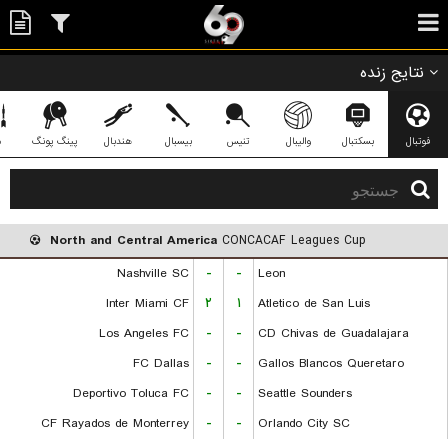
نتایج زنده
فوتبال
بسکتبال
والیبال
تنیس
بیسبال
هندبال
پینگ پونگ
د
North and Central America
CONCACAF Leagues Cup
Nashville SC
-
-
Leon
Inter Miami CF
۲
۱
Atletico de San Luis
Los Angeles FC
-
-
CD Chivas de Guadalajara
FC Dallas
-
-
Gallos Blancos Queretaro
Deportivo Toluca FC
-
-
Seattle Sounders
CF Rayados de Monterrey
-
-
Orlando City SC