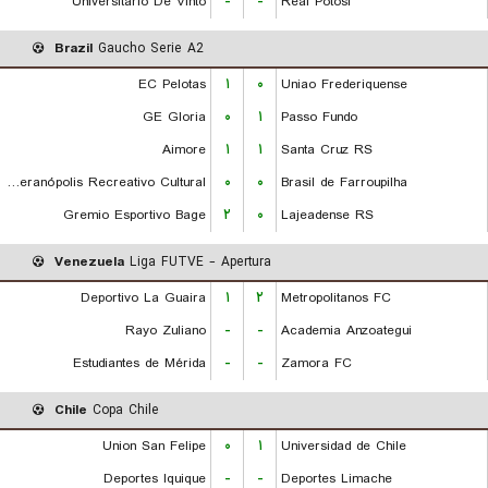
Universitario De Vinto
-
-
Real Potosi
Brazil
Gaucho Serie A2
EC Pelotas
۱
۰
Uniao Frederiquense
GE Gloria
۰
۱
Passo Fundo
Aimore
۱
۱
Santa Cruz RS
EC Veranópolis Recreativo Cultural
۰
۰
Brasil de Farroupilha
Gremio Esportivo Bage
۲
۰
Lajeadense RS
Venezuela
Liga FUTVE - Apertura
Deportivo La Guaira
۱
۲
Metropolitanos FC
Rayo Zuliano
-
-
Academia Anzoategui
Estudiantes de Mérida
-
-
Zamora FC
Chile
Copa Chile
Union San Felipe
۰
۱
Universidad de Chile
Deportes Iquique
-
-
Deportes Limache