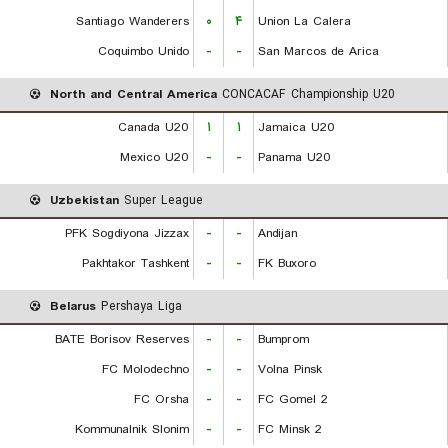
Santiago Wanderers
۰
۴
Union La Calera
Coquimbo Unido
-
-
San Marcos de Arica
North and Central America
CONCACAF Championship U20
Canada U20
۱
۱
Jamaica U20
Mexico U20
-
-
Panama U20
Uzbekistan
Super League
PFK Sogdiyona Jizzax
-
-
Andijan
Pakhtakor Tashkent
-
-
FK Buxoro
Belarus
Pershaya Liga
BATE Borisov Reserves
-
-
Bumprom
FC Molodechno
-
-
Volna Pinsk
FC Orsha
-
-
FC Gomel 2
Kommunalnik Slonim
-
-
FC Minsk 2