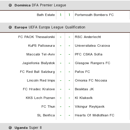
Dominica
DFA Premier League
Bath Estate
۱
۱
Portsmouth Bombers FC
Europe
UEFA Europa League Qualification
FC PAOK Thessaloniki
-
-
RSC Anderlecht
KuPS Palloseura
-
-
Universitatea Craiova
Maccabi Tel-Aviv
-
-
PFC CSKA Sofia
Jagiellonia Białystok
-
-
Glasgow Rangers FC
FC Red Bull Salzburg
-
-
Pafos FC
Lincoln Red Imps
-
-
Omonia FC Nicosia
FC Hradec Kralove
-
-
Besiktas JK
KKS Lech Poznan
-
-
KI Klaksvík
FC Thun
-
-
Vikingur Reykjavik
SL Benfica
-
-
Hearts Of Midlothian FC
Uganda
Super 8