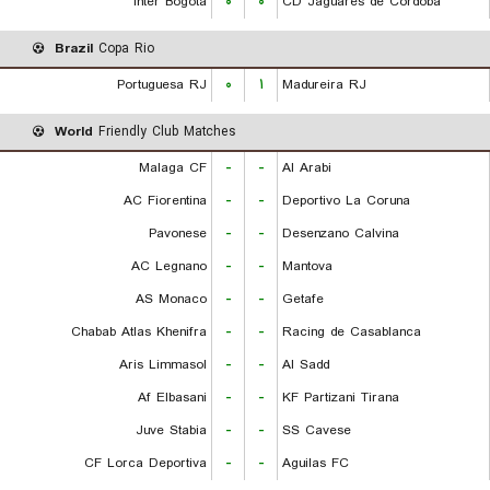
Inter Bogota
۰
۰
CD Jaguares de Cordoba
Brazil
Copa Rio
Portuguesa RJ
۰
۱
Madureira RJ
World
Friendly Club Matches
Malaga CF
-
-
Al Arabi
AC Fiorentina
-
-
Deportivo La Coruna
Pavonese
-
-
Desenzano Calvina
AC Legnano
-
-
Mantova
AS Monaco
-
-
Getafe
Chabab Atlas Khenifra
-
-
Racing de Casablanca
Aris Limmasol
-
-
Al Sadd
Af Elbasani
-
-
KF Partizani Tirana
Juve Stabia
-
-
SS Cavese
CF Lorca Deportiva
-
-
Aguilas FC