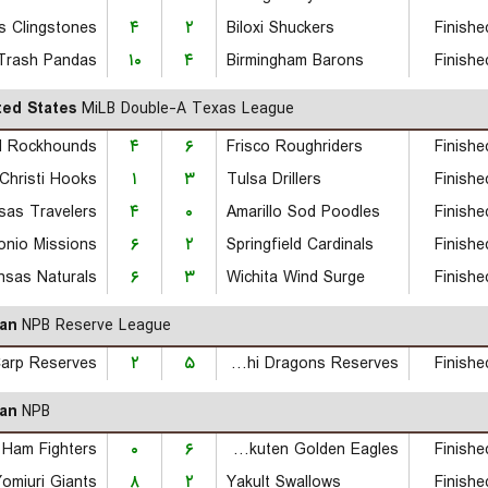
s Clingstones
۴
۲
Biloxi Shuckers
Finishe
۱۰
۴
Birmingham Barons
Finishe
ted States
MiLB Double-A Texas League
d Rockhounds
۴
۶
Frisco Roughriders
Finishe
Christi Hooks
۱
۳
Tulsa Drillers
Finishe
sas Travelers
۴
۰
Amarillo Sod Poodles
Finishe
onio Missions
۶
۲
Springfield Cardinals
Finishe
۶
۳
Wichita Wind Surge
Finishe
an
NPB Reserve League
۲
۵
Chunichi Dragons Reserves
Finishe
an
NPB
۰
۶
Tohoku Rakuten Golden Eagles
Finishe
omiuri Giants
۸
۲
Yakult Swallows
Finishe