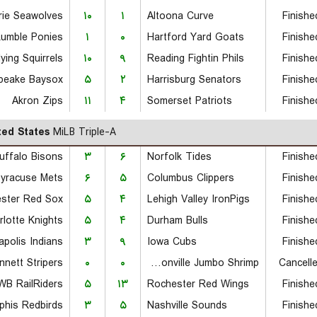
rie Seawolves
۱۰
۱
Altoona Curve
Finishe
۱
۰
Hartford Yard Goats
Finishe
۱۰
۹
Reading Fightin Phils
Finishe
peake Baysox
۵
۲
Harrisburg Senators
Finishe
Akron Zips
۱۱
۴
Somerset Patriots
Finishe
ted States
MiLB Triple-A
uffalo Bisons
۳
۶
Norfolk Tides
Finishe
yracuse Mets
۶
۵
Columbus Clippers
Finishe
ster Red Sox
۵
۴
Lehigh Valley IronPigs
Finishe
rlotte Knights
۵
۴
Durham Bulls
Finishe
apolis Indians
۳
۹
Iowa Cubs
Finishe
nnett Stripers
۰
۰
Jacksonville Jumbo Shrimp
Cancell
WB RailRiders
۵
۱۳
Rochester Red Wings
Finishe
his Redbirds
۳
۵
Nashville Sounds
Finishe