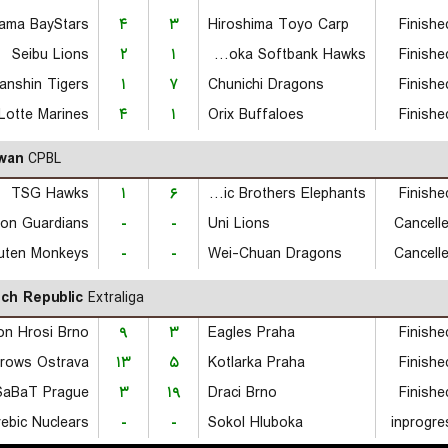
ama BayStars
۴
۳
Hiroshima Toyo Carp
Finishe
Seibu Lions
۲
۱
Fukuoka Softbank Hawks
Finishe
anshin Tigers
۱
۷
Chunichi Dragons
Finishe
Lotte Marines
۴
۱
Orix Buffaloes
Finishe
wan
CPBL
TSG Hawks
۱
۶
Citic Brothers Elephants
Finishe
on Guardians
-
-
Uni Lions
Cancell
uten Monkeys
-
-
Wei-Chuan Dragons
Cancell
ch Republic
Extraliga
on Hrosi Brno
۹
۳
Eagles Praha
Finishe
rrows Ostrava
۱۳
۵
Kotlarka Praha
Finishe
SaBaT Prague
۳
۱۹
Draci Brno
Finishe
ebic Nuclears
-
-
Sokol Hluboka
inprogre