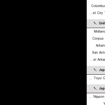
Columbu
Rocket City Trash Pandas
Uni
Midlan
Corpus 
Arkan
San Ant
Northwest Arkansas Naturals
Jap
Hiroshima Toyo Carp Reserves
Jap
Hokkaido Nippon Ham Fighters
Y