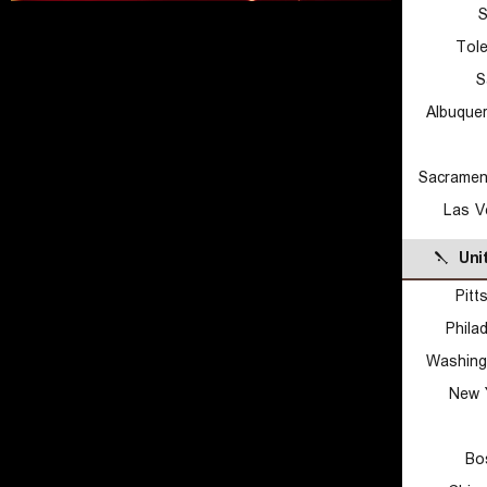
S
Tol
S
Albuque
Sacramen
Las V
Uni
Pitt
Philad
Washing
New 
Bo