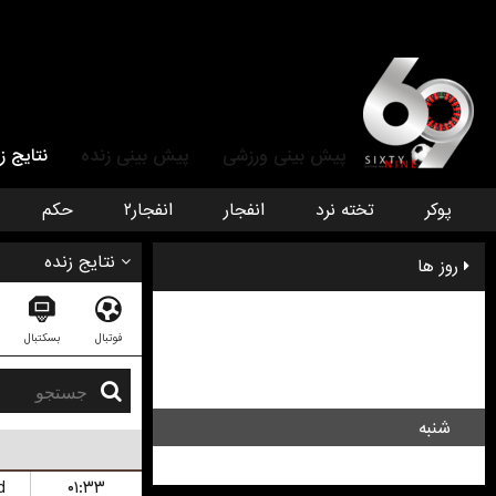
پیش بینی ورزشی
پیش بینی زنده
نتایج ز
پوکر
تخته نرد
انفجار
انفجار۲
حکم
نتایج زنده
روز ها
چهار شنبه
فوتبال
بسکتبال
پنج شنبه
جمعه
شنبه
یک شنبه
d
۰۱:۳۳