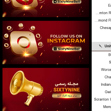
E
Binghamton Rumble Ponies
Richmond Flying Squirrels
Chesa
Uni
B
S
Worce
Cha
Indian
Gwi
Scranton 
Memp