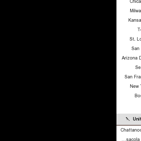
Chic
Milw
Kansa
T
St. L
San 
Arizona 
Se
San Fra
New 
Bo
Uni
Chattano
Pensacola Blue Wahoos