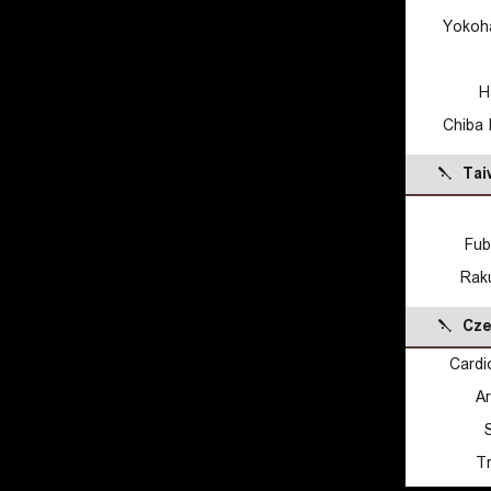
Yokoh
H
Chiba 
Tai
Fub
Rak
Cze
Cardi
A
Tr