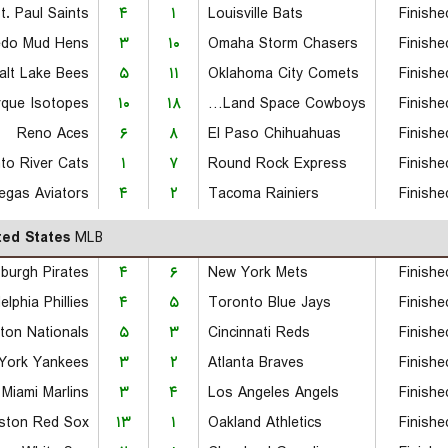
t. Paul Saints
۴
۱
Louisville Bats
Finishe
edo Mud Hens
۳
۱۰
Omaha Storm Chasers
Finishe
alt Lake Bees
۵
۱۱
Oklahoma City Comets
Finishe
rque Isotopes
۱۰
۱۸
Sugar Land Space Cowboys
Finishe
Reno Aces
۶
۸
El Paso Chihuahuas
Finishe
to River Cats
۱
۷
Round Rock Express
Finishe
egas Aviators
۴
۲
Tacoma Rainiers
Finishe
ted States
MLB
sburgh Pirates
۴
۶
New York Mets
Finishe
elphia Phillies
۴
۵
Toronto Blue Jays
Finishe
ton Nationals
۵
۳
Cincinnati Reds
Finishe
York Yankees
۳
۲
Atlanta Braves
Finishe
Miami Marlins
۳
۴
Los Angeles Angels
Finishe
ston Red Sox
۱۳
۱
Oakland Athletics
Finishe