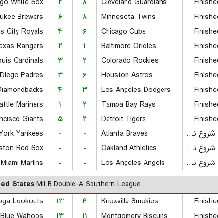
ago White Sox
۲
۸
Cleveland Guardians
Finishe
aukee Brewers
۶
۸
Minnesota Twins
Finishe
s City Royals
۴
۶
Chicago Cubs
Finishe
exas Rangers
۲
۱
Baltimore Orioles
Finishe
ouis Cardinals
۳
۲
Colorado Rockies
Finishe
Diego Padres
۳
۶
Houston Astros
Finishe
Diamondbacks
۴
۳
Los Angeles Dodgers
Finishe
attle Mariners
۱
۲
Tampa Bay Rays
Finishe
ncisco Giants
۵
۲
Detroit Tigers
Finishe
York Yankees
-
-
Atlanta Braves
بازی شروع نشده است
ston Red Sox
-
-
Oakland Athletics
بازی شروع نشده است
Miami Marlins
-
-
Los Angeles Angels
بازی شروع نشده است
ted States
MiLB Double-A Southern League
oga Lookouts
۱۳
۴
Knoxville Smokies
Finishe
۱۳
۱۱
Montgomery Biscuits
Finishe