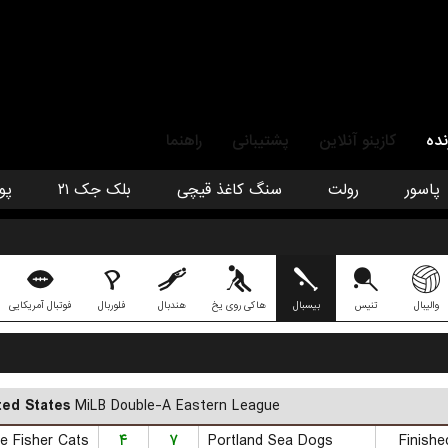
نده
کازینو آنلاین
پشتیبانی
راهنما
پاسور
رولت
سنگ کاغذ قیچی
بلک جک ۲۱
پو
والیبال
تنیس
بیسبال
هاکی روی یخ
هندبال
فلوربال
فوتبال آمریکایی
ted States
MiLB Double-A Eastern League
۴
۷
Portland Sea Dogs
Finishe