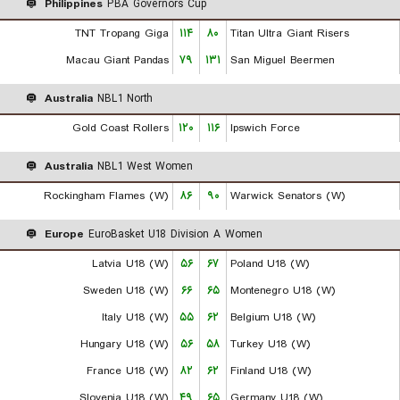
Philippines
PBA Governors Cup
TNT Tropang Giga
۱۱۴
۸۰
Titan Ultra Giant Risers
Macau Giant Pandas
۷۹
۱۳۱
San Miguel Beermen
Australia
NBL1 North
Gold Coast Rollers
۱۲۰
۱۱۶
Ipswich Force
Australia
NBL1 West Women
Rockingham Flames (W)
۸۶
۹۰
Warwick Senators (W)
Europe
EuroBasket U18 Division A Women
Latvia U18 (W)
۵۶
۶۷
Poland U18 (W)
Sweden U18 (W)
۶۶
۶۵
Montenegro U18 (W)
Italy U18 (W)
۵۵
۶۲
Belgium U18 (W)
Hungary U18 (W)
۵۶
۵۸
Turkey U18 (W)
France U18 (W)
۸۲
۶۲
Finland U18 (W)
Slovenia U18 (W)
۴۹
۶۵
Germany U18 (W)