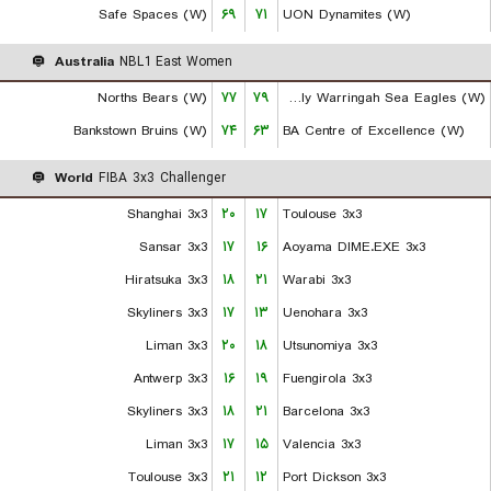
Safe Spaces (W)
۶۹
۷۱
UON Dynamites (W)
Australia
NBL1 East Women
Norths Bears (W)
۷۷
۷۹
Manly Warringah Sea Eagles (W)
Bankstown Bruins (W)
۷۴
۶۳
BA Centre of Excellence (W)
World
FIBA 3x3 Challenger
Shanghai 3x3
۲۰
۱۷
Toulouse 3x3
Sansar 3x3
۱۷
۱۶
Aoyama DIME.EXE 3x3
Hiratsuka 3x3
۱۸
۲۱
Warabi 3x3
Skyliners 3x3
۱۷
۱۳
Uenohara 3x3
Liman 3x3
۲۰
۱۸
Utsunomiya 3x3
Antwerp 3x3
۱۶
۱۹
Fuengirola 3x3
Skyliners 3x3
۱۸
۲۱
Barcelona 3x3
Liman 3x3
۱۷
۱۵
Valencia 3x3
Toulouse 3x3
۲۱
۱۲
Port Dickson 3x3