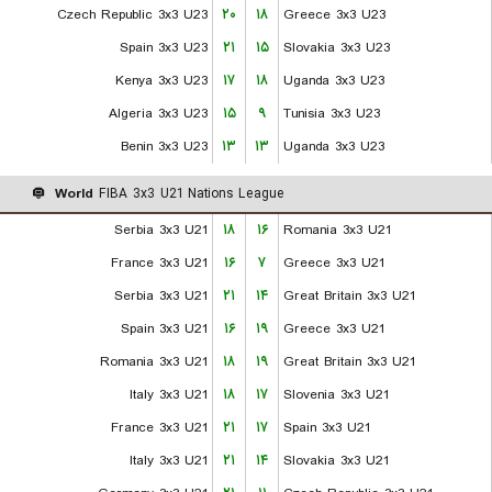
Czech Republic 3x3 U23
۲۰
۱۸
Greece 3x3 U23
Spain 3x3 U23
۲۱
۱۵
Slovakia 3x3 U23
Kenya 3x3 U23
۱۷
۱۸
Uganda 3x3 U23
Algeria 3x3 U23
۱۵
۹
Tunisia 3x3 U23
Benin 3x3 U23
۱۳
۱۳
Uganda 3x3 U23
World
FIBA 3x3 U21 Nations League
Serbia 3x3 U21
۱۸
۱۶
Romania 3x3 U21
France 3x3 U21
۱۶
۷
Greece 3x3 U21
Serbia 3x3 U21
۲۱
۱۴
Great Britain 3x3 U21
Spain 3x3 U21
۱۶
۱۹
Greece 3x3 U21
Romania 3x3 U21
۱۸
۱۹
Great Britain 3x3 U21
Italy 3x3 U21
۱۸
۱۷
Slovenia 3x3 U21
France 3x3 U21
۲۱
۱۷
Spain 3x3 U21
Italy 3x3 U21
۲۱
۱۴
Slovakia 3x3 U21