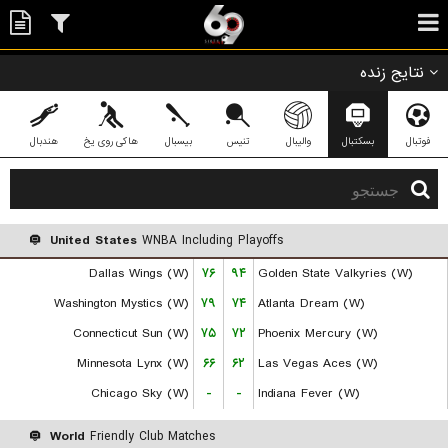
نتایج زنده
فوتبال
بسکتبال
والیبال
تنیس
بیسبال
هاکی روی یخ
هندبال
United States
WNBA Including Playoffs
Dallas Wings (W)
۷۶
۹۴
Golden State Valkyries (W)
Washington Mystics (W)
۷۹
۷۴
Atlanta Dream (W)
Connecticut Sun (W)
۷۵
۷۲
Phoenix Mercury (W)
Minnesota Lynx (W)
۶۶
۶۲
Las Vegas Aces (W)
Chicago Sky (W)
-
-
Indiana Fever (W)
World
Friendly Club Matches