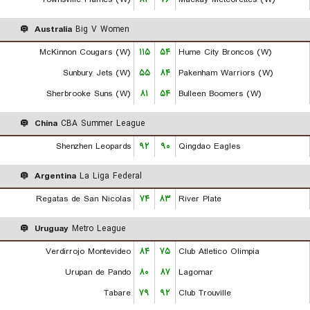
Australia
Big V Women
McKinnon Cougars (W)
۱۱۵
۵۴
Hume City Broncos (W)
Sunbury Jets (W)
۵۵
۸۴
Pakenham Warriors (W)
Sherbrooke Suns (W)
۸۱
۵۴
Bulleen Boomers (W)
China
CBA Summer League
Shenzhen Leopards
۹۲
۹۰
Qingdao Eagles
Argentina
La Liga Federal
Regatas de San Nicolas
۷۴
۸۳
River Plate
Uruguay
Metro League
Verdirrojo Montevideo
۸۴
۷۵
Club Atletico Olimpia
Urupan de Pando
۸۰
۸۷
Lagomar
Tabare
۷۹
۹۲
Club Trouville