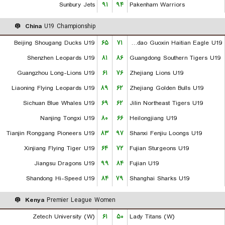
Sunbury Jets
۹۱
۹۴
Pakenham Warriors
China
U19 Championship
Beijing Shougang Ducks U19
۶۵
۷۱
Qingdao Guoxin Haitian Eagle U19
Shenzhen Leopards U19
۸۱
۸۶
Guangdong Southern Tigers U19
Guangzhou Long-Lions U19
۶۱
۷۶
Zhejiang Lions U19
Liaoning Flying Leopards U19
۸۹
۶۲
Zhejiang Golden Bulls U19
Sichuan Blue Whales U19
۶۹
۶۲
Jilin Northeast Tigers U19
Nanjing Tongxi U19
۸۰
۶۶
Heilongjiang U19
Tianjin Ronggang Pioneers U19
۸۳
۹۷
Shanxi Fenjiu Loongs U19
Xinjiang Flying Tiger U19
۶۴
۷۲
Fujian Sturgeons U19
Jiangsu Dragons U19
۹۹
۸۴
Fujian U19
Shandong Hi-Speed U19
۸۴
۷۹
Shanghai Sharks U19
Kenya
Premier League Women
Zetech University (W)
۶۱
۵۰
Lady Titans (W)