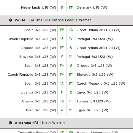
Netherlands U18 (W)
۱۱
۲۴
Denmark U18 (W)
World
FIBA 3x3 U23 Nations League Women
Spain 3x3 U23 (W)
۲۲
۱۵
Great Britain 3x3 U23 (W)
Czech Republic 3x3 U23 (W)
۱۸
۱۷
Portugal 3x3 U23 (W)
Greece 3x3 U23 (W)
۱۳
۹
Great Britain 3x3 U23 (W)
Slovakia 3x3 U23 (W)
۷
۲۱
Portugal 3x3 U23 (W)
Spain 3x3 U23 (W)
۲۰
۶
Greece 3x3 U23 (W)
Czech Republic 3x3 U23 (W)
۲۰
۱۳
Slovakia 3x3 U23 (W)
Spain 3x3 U23 (W)
۱۸
۱۳
Czech Republic 3x3 U23 (W)
Uganda 3x3 U23 (W)
۴
۵
Egypt 3x3 U23 (W)
Algeria 3x3 U23 (W)
۱۵
۱۴
Tunisia 3x3 U23 (W)
Benin 3x3 U23 (W)
۸
۲۱
Egypt 3x3 U23 (W)
Australia
NBL1 North Women
Townsville Flames (W)
۸۲
۷۶
Mackay Meteorettes (W)