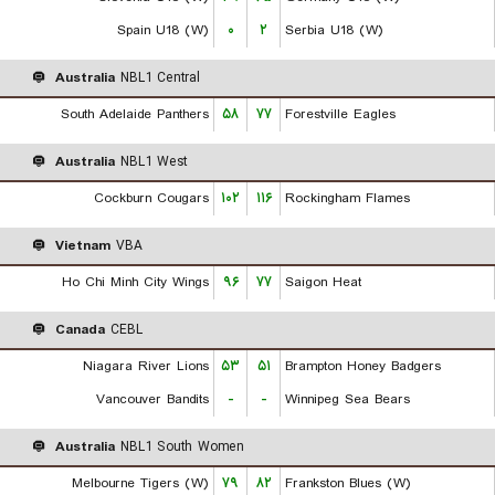
Spain U18 (W)
۰
۲
Serbia U18 (W)
Australia
NBL1 Central
South Adelaide Panthers
۵۸
۷۷
Forestville Eagles
Australia
NBL1 West
Cockburn Cougars
۱۰۲
۱۱۶
Rockingham Flames
Vietnam
VBA
Ho Chi Minh City Wings
۹۶
۷۷
Saigon Heat
Canada
CEBL
Niagara River Lions
۵۳
۵۱
Brampton Honey Badgers
Vancouver Bandits
-
-
Winnipeg Sea Bears
Australia
NBL1 South Women
Melbourne Tigers (W)
۷۹
۸۲
Frankston Blues (W)