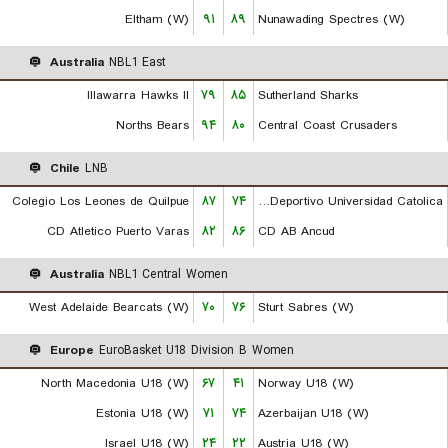
Eltham (W)
۹۱
۸۹
Nunawading Spectres (W)
Australia
NBL1 East
Illawarra Hawks II
۷۹
۸۵
Sutherland Sharks
Norths Bears
۹۴
۸۰
Central Coast Crusaders
Chile
LNB
Colegio Los Leones de Quilpue
۸۷
۷۴
Club Deportivo Universidad Catolica
CD Atletico Puerto Varas
۸۲
۸۶
CD AB Ancud
Australia
NBL1 Central Women
West Adelaide Bearcats (W)
۷۰
۷۶
Sturt Sabres (W)
Europe
EuroBasket U18 Division B Women
North Macedonia U18 (W)
۶۷
۴۱
Norway U18 (W)
Estonia U18 (W)
۷۱
۷۴
Azerbaijan U18 (W)
Israel U18 (W)
۲۴
۲۲
Austria U18 (W)