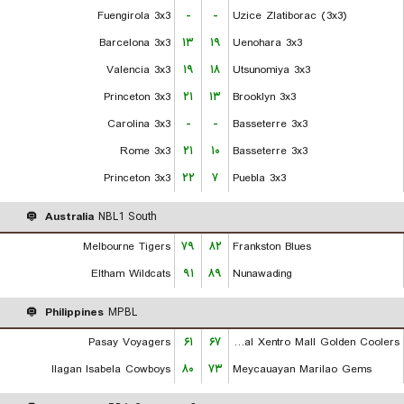
Fuengirola 3x3
-
-
Uzice Zlatiborac (3x3)
Barcelona 3x3
۱۳
۱۹
Uenohara 3x3
Valencia 3x3
۱۹
۱۸
Utsunomiya 3x3
Princeton 3x3
۲۱
۱۳
Brooklyn 3x3
Carolina 3x3
-
-
Basseterre 3x3
Rome 3x3
۲۱
۱۰
Basseterre 3x3
Princeton 3x3
۲۲
۷
Puebla 3x3
Australia
NBL1 South
Melbourne Tigers
۷۹
۸۲
Frankston Blues
Eltham Wildcats
۹۱
۸۹
Nunawading
Philippines
MPBL
Pasay Voyagers
۶۱
۶۷
Rizal Xentro Mall Golden Coolers
Ilagan Isabela Cowboys
۸۰
۷۳
Meycauayan Marilao Gems