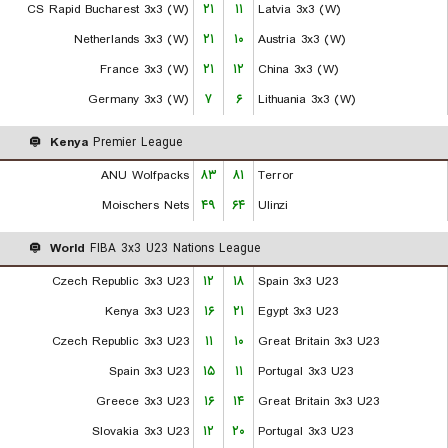
CS Rapid Bucharest 3x3 (W)
۲۱
۱۱
Latvia 3x3 (W)
Netherlands 3x3 (W)
۲۱
۱۰
Austria 3x3 (W)
France 3x3 (W)
۲۱
۱۲
China 3x3 (W)
Germany 3x3 (W)
۷
۶
Lithuania 3x3 (W)
Kenya
Premier League
ANU Wolfpacks
۸۳
۸۱
Terror
Moischers Nets
۴۹
۶۴
Ulinzi
World
FIBA 3x3 U23 Nations League
Czech Republic 3x3 U23
۱۲
۱۸
Spain 3x3 U23
Kenya 3x3 U23
۱۶
۲۱
Egypt 3x3 U23
Czech Republic 3x3 U23
۱۱
۱۰
Great Britain 3x3 U23
Spain 3x3 U23
۱۵
۱۱
Portugal 3x3 U23
Greece 3x3 U23
۱۶
۱۴
Great Britain 3x3 U23
Slovakia 3x3 U23
۱۲
۲۰
Portugal 3x3 U23