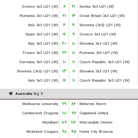
Greece 3x3 U21 (W)
۶
۲۱
Serbia 3x3 U21 (W)
Romania 3x3 U21 (W)
۲۱
۱۴
Great Britain 3x3 U21 (W)
Italy 3x3 U21 (W)
۴
۴
Slovenia (3x3) U21 (W)
Spain 3x3 U21 (W)
۱۷
۹
Greece 3x3 U21 (W)
Italy 3x3 U21 (W)
۲۰
۱۰
Slovakia 3x3 U21 (W)
France 3x3 U21 (W)
۲۲
۱۰
Romania 3x3 U21 (W)
Germany 3x3 U21 (W)
۱۰
۱۱
Czech Republic 3x3 U21 (W)
Slovenia (3x3) U21 (W)
۱۳
۱۱
Slovakia 3x3 U21 (W)
Italy 3x3 U21 (W)
۱۷
۱۱
Czech Republic 3x3 U21 (W)
Australia
Big V
Melbourne University
۷۹
۸۶
Bellarine Storm
Camberwell Dragons
۱۰۱
۹۶
Gippsland United
Wyndham
۱۰۹
۱۰۲
Warrandyte Venom
Mckinnon Cougars
۹۸
۹۵
Hume City Broncos