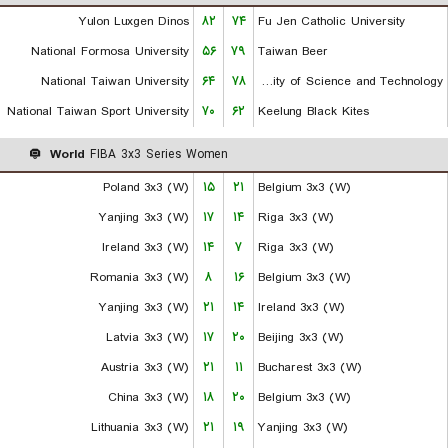
Yulon Luxgen Dinos
۸۲
۷۴
Fu Jen Catholic University
National Formosa University
۵۶
۷۹
Taiwan Beer
National Taiwan University
۶۴
۷۸
Chien Hsin University of Science and Technology
National Taiwan Sport University
۷۰
۶۲
Keelung Black Kites
World
FIBA 3x3 Series Women
Poland 3x3 (W)
۱۵
۲۱
Belgium 3x3 (W)
Yanjing 3x3 (W)
۱۷
۱۴
Riga 3x3 (W)
Ireland 3x3 (W)
۱۴
۷
Riga 3x3 (W)
Romania 3x3 (W)
۸
۱۶
Belgium 3x3 (W)
Yanjing 3x3 (W)
۲۱
۱۴
Ireland 3x3 (W)
Latvia 3x3 (W)
۱۷
۲۰
Beijing 3x3 (W)
Austria 3x3 (W)
۲۱
۱۱
Bucharest 3x3 (W)
China 3x3 (W)
۱۸
۲۰
Belgium 3x3 (W)
Lithuania 3x3 (W)
۲۱
۱۹
Yanjing 3x3 (W)