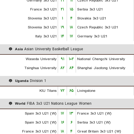
Germany 3x3 U21
۲۱
۱۱
Czech Republic 3x3 U21
France 3x3 U21
۲۱
۱۵
Serbia 3x3 U21
Slovenia 3x3 U21
۱
۴
Slovakia 3x3 U21
Slovenia 3x3 U21
۱۹
۱۸
Czech Republic 3x3 U21
Italy 3x3 U21
۱۴
۱۷
Germany 3x3 U21
Asia
Asian University Basketball League
Waseda University
۹۱
۱۰۲
National Chengchi University
Tsinghua University
۸۲
۸۴
Shanghai Jiaotong University
Uganda
Division 1
KIU Titans
۷۲
۶۵
Livingstone
World
FIBA 3x3 U21 Nations League Women
Spain 3x3 U21 (W)
۱۷
۱۳
France 3x3 U21 (W)
Spain 3x3 U21 (W)
۱۶
۶
Serbia 3x3 U21 (W)
France 3x3 U21 (W)
۱۸
۴
Great Britain 3x3 U21 (W)