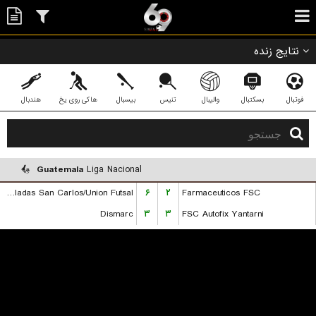
نتایج زنده
فوتبال
بسکتبال
والیبال
تنیس
بیسبال
هاکی روی یخ
هندبال
Guatemala
Liga Nacional
Dobladas San Carlos/Union Futsal
۶
۲
Farmaceuticos FSC
Dismarc
۳
۳
FSC Autofix Yantarni