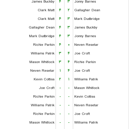
James Buckby
۴
۳
Jonny Barnes
Clark Matt
۴
۲
Gallagher Dean
Clark Matt
۴
۳
Mark Dudbridge
Gallagher Dean
۴
۳
James Buckby
Mark Dudbridge
۴
۳
Jonny Barnes
Richie Parkin
۴
۰
Neven Resetar
Williams Patrik
۳
۴
Joe Croft
Mason Whitlock
۳
۴
Richie Parkin
Neven Resetar
۱
۴
Joe Croft
Kevin Cottiss
۲
۱
Williams Patrik
Joe Croft
-
-
Mason Whitlock
Richie Parkin
-
-
Kevin Cottiss
Williams Patrik
-
-
Neven Resetar
Richie Parkin
-
-
Joe Croft
Mason Whitlock
-
-
Williams Patrik