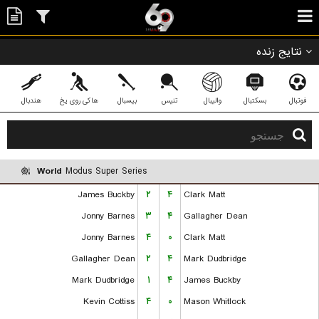
نتایج زنده
فوتبال
بسکتبال
والیبال
تنیس
بیسبال
هاکی روی یخ
هندبال
World
Modus Super Series
James Buckby
۲
۴
Clark Matt
Jonny Barnes
۳
۴
Gallagher Dean
Jonny Barnes
۴
۰
Clark Matt
Gallagher Dean
۲
۴
Mark Dudbridge
Mark Dudbridge
۱
۴
James Buckby
Kevin Cottiss
۴
۰
Mason Whitlock