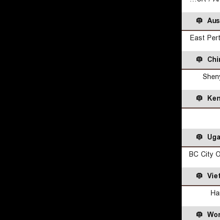
Aus
East Per
Chi
Shen
Ken
Uga
BC City O
Vie
Ha
Wor