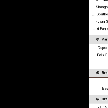
Qingdao Guoxin Haitian Eagle U19
Shangh
Guangdong Southern Tigers U19
Fujian 
Shanxi Fenjiu Loongs U19
Par
Depor
Felix 
Braz
Bas
Braz
Fundesport / Araraquara U20