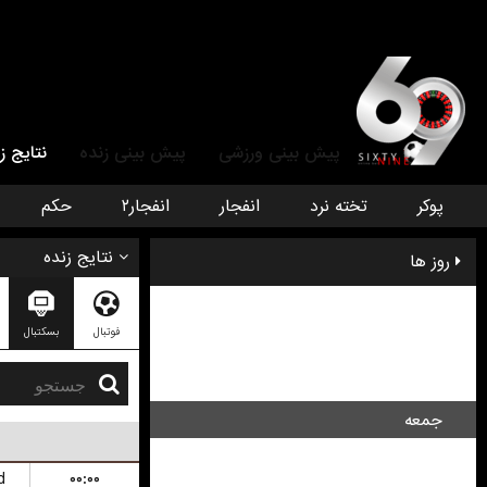
پیش بینی ورزشی
پیش بینی زنده
نتایج ز
پوکر
تخته نرد
انفجار
انفجار۲
حکم
نتایج زنده
روز ها
سه شنبه
فوتبال
بسکتبال
چهار شنبه
پنج شنبه
جمعه
شنبه
d
۰۰:۰۰