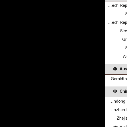
Czech Republic 3x3 U23
Czech Republic 3x3 U23
Slo
Gr
Al
Aus
Geraldt
Chi
Shandong Hi-Speed U19
Shenzhen Leopards U19
Zheji