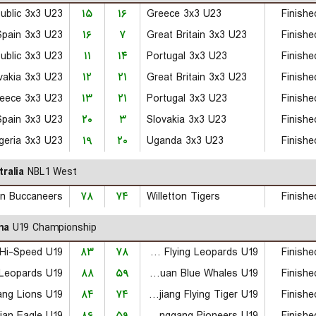
۱۵
۱۶
Greece 3x3 U23
Finishe
Spain 3x3 U23
۱۶
۷
Great Britain 3x3 U23
Finishe
۱۱
۱۴
Portugal 3x3 U23
Finishe
vakia 3x3 U23
۱۲
۲۱
Great Britain 3x3 U23
Finishe
eece 3x3 U23
۱۳
۲۱
Portugal 3x3 U23
Finishe
Spain 3x3 U23
۲۰
۳
Slovakia 3x3 U23
Finishe
geria 3x3 U23
۱۹
۲۰
Uganda 3x3 U23
Finishe
tralia
NBL1 West
on Buccaneers
۷۸
۷۴
Willetton Tigers
Finishe
na
U19 Championship
۸۳
۷۸
Liaoning Flying Leopards U19
Finishe
۸۸
۵۹
Sichuan Blue Whales U19
Finishe
ang Lions U19
۸۴
۷۴
Xinjiang Flying Tiger U19
Finishe