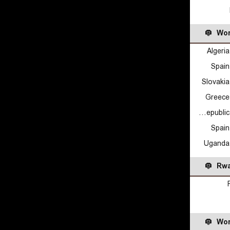
Wor
Algeri
Spai
Slovaki
Greece
Czech Republic 3x3 U23 (W)
Spai
Uganda
Rw
Wor