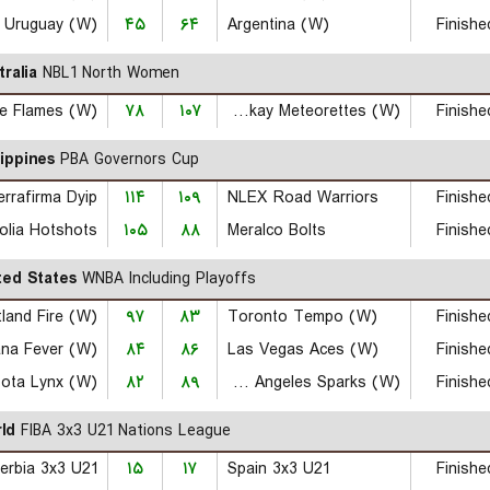
Uruguay (W)
۴۵
۶۴
Argentina (W)
Finishe
tralia
NBL1 North Women
le Flames (W)
۷۸
۱۰۷
Mackay Meteorettes (W)
Finishe
lippines
PBA Governors Cup
errafirma Dyip
۱۱۴
۱۰۹
NLEX Road Warriors
Finishe
olia Hotshots
۱۰۵
۸۸
Meralco Bolts
Finishe
ted States
WNBA Including Playoffs
tland Fire (W)
۹۷
۸۳
Toronto Tempo (W)
Finishe
ana Fever (W)
۸۴
۸۶
Las Vegas Aces (W)
Finishe
ota Lynx (W)
۸۲
۸۹
Los Angeles Sparks (W)
Finishe
ld
FIBA 3x3 U21 Nations League
erbia 3x3 U21
۱۵
۱۷
Spain 3x3 U21
Finishe