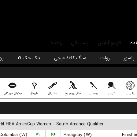
نده
کازینو آنلاین
پشتیبانی
راهنما
پاسور
رولت
سنگ کاغذ قیچی
بلک جک ۲۱
پو
والیبال
تنیس
بیسبال
هاکی روی یخ
هندبال
فلوربال
فوتبال آمریکایی
ld
FIBA AmeriCup Women - South America Qualifier
Colombia (W)
۷۱
۴۶
Paraguay (W)
Finishe