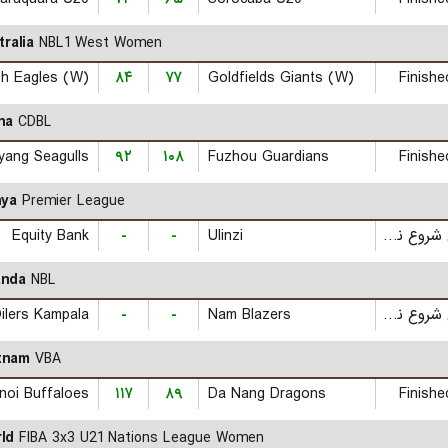
tralia
NBL1 West Women
th Eagles (W)
۸۴
۷۷
Goldfields Giants (W)
Finishe
na
CDBL
yang Seagulls
۹۲
۱۰۸
Fuzhou Guardians
Finishe
ya
Premier League
Equity Bank
-
-
Ulinzi
بازی شروع نشده است
nda
NBL
ilers Kampala
-
-
Nam Blazers
بازی شروع نشده است
tnam
VBA
noi Buffaloes
۱۱۷
۸۹
Da Nang Dragons
Finishe
ld
FIBA 3x3 U21 Nations League Women