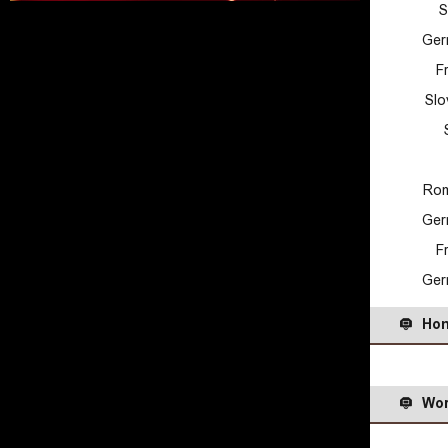
S
Ger
F
Slo
Rom
Ger
F
Ger
Hon
Wor