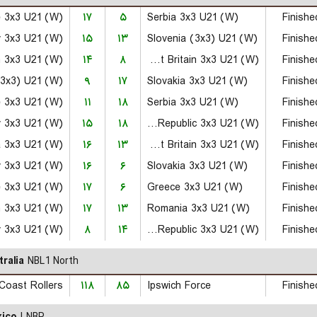
e 3x3 U21 (W)
۱۷
۵
Serbia 3x3 U21 (W)
Finishe
 3x3 U21 (W)
۱۵
۱۳
Slovenia (3x3) U21 (W)
Finishe
n 3x3 U21 (W)
۱۴
۸
Great Britain 3x3 U21 (W)
Finishe
(3x3) U21 (W)
۹
۱۷
Slovakia 3x3 U21 (W)
Finishe
 3x3 U21 (W)
۱۱
۱۸
Serbia 3x3 U21 (W)
Finishe
ly 3x3 U21 (W)
۱۵
۱۸
Czech Republic 3x3 U21 (W)
Finishe
 3x3 U21 (W)
۱۶
۱۳
Great Britain 3x3 U21 (W)
Finishe
 3x3 U21 (W)
۱۶
۶
Slovakia 3x3 U21 (W)
Finishe
e 3x3 U21 (W)
۱۷
۶
Greece 3x3 U21 (W)
Finishe
n 3x3 U21 (W)
۱۷
۱۳
Romania 3x3 U21 (W)
Finishe
 3x3 U21 (W)
۸
۱۴
Czech Republic 3x3 U21 (W)
Finishe
tralia
NBL1 North
Coast Rollers
۱۱۸
۸۵
Ipswich Force
Finishe