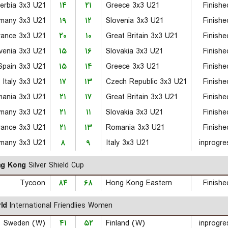
erbia 3x3 U21
۱۴
۲۱
Greece 3x3 U21
Finishe
many 3x3 U21
۱۹
۱۲
Slovenia 3x3 U21
Finishe
rance 3x3 U21
۲۰
۱۰
Great Britain 3x3 U21
Finishe
venia 3x3 U21
۱۵
۱۶
Slovakia 3x3 U21
Finishe
Spain 3x3 U21
۱۵
۱۴
Greece 3x3 U21
Finishe
Italy 3x3 U21
۱۷
۱۳
Czech Republic 3x3 U21
Finishe
ania 3x3 U21
۲۱
۱۷
Great Britain 3x3 U21
Finishe
many 3x3 U21
۲۱
۱۱
Slovakia 3x3 U21
Finishe
rance 3x3 U21
۲۱
۱۳
Romania 3x3 U21
Finishe
many 3x3 U21
۸
۹
Italy 3x3 U21
inprogre
g Kong
Silver Shield Cup
Tycoon
۸۴
۶۸
Hong Kong Eastern
Finishe
ld
International Friendlies Women
Sweden (W)
۴۱
۵۲
Finland (W)
inprogre