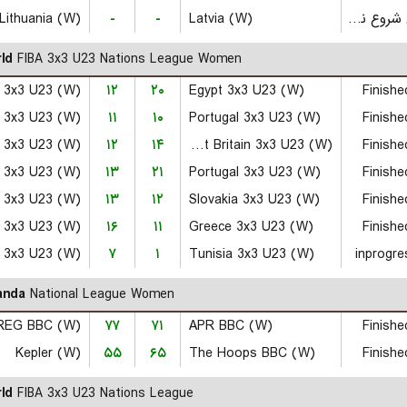
Lithuania (W)
-
-
Latvia (W)
بازی شروع نشده است
ld
FIBA 3x3 U23 Nations League Women
a 3x3 U23 (W)
۱۲
۲۰
Egypt 3x3 U23 (W)
Finishe
n 3x3 U23 (W)
۱۱
۱۰
Portugal 3x3 U23 (W)
Finishe
a 3x3 U23 (W)
۱۲
۱۴
Great Britain 3x3 U23 (W)
Finishe
 3x3 U23 (W)
۱۳
۲۱
Portugal 3x3 U23 (W)
Finishe
۱۳
۱۲
Slovakia 3x3 U23 (W)
Finishe
n 3x3 U23 (W)
۱۶
۱۱
Greece 3x3 U23 (W)
Finishe
 3x3 U23 (W)
۷
۱
Tunisia 3x3 U23 (W)
inprogre
anda
National League Women
REG BBC (W)
۷۷
۷۱
APR BBC (W)
Finishe
Kepler (W)
۵۵
۶۵
The Hoops BBC (W)
Finishe
ld
FIBA 3x3 U23 Nations League