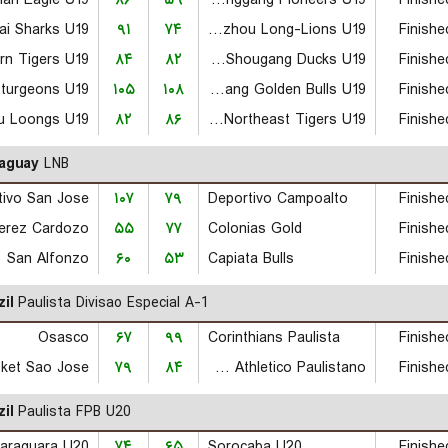
۸۶
۵۹
Tianjin Ronggang Pioneers U19
Finishe
ai Sharks U19
۹۱
۷۴
Guangzhou Long-Lions U19
Finishe
۸۴
۸۲
Beijing Shougang Ducks U19
Finishe
Sturgeons U19
۱۰۵
۱۰۸
Zhejiang Golden Bulls U19
Finishe
۸۲
۸۶
Jilin Northeast Tigers U19
Finishe
aguay
LNB
tivo San Jose
۱۰۷
۷۹
Deportivo Campoalto
Finishe
Perez Cardozo
۵۵
۷۷
Colonias Gold
Finishe
San Alfonzo
۶۰
۵۳
Capiata Bulls
Finishe
il
Paulista Divisao Especial A-1
Osasco
۶۷
۹۹
Corinthians Paulista
Finishe
ket Sao Jose
۷۹
۸۴
Club Athletico Paulistano
Finishe
il
Paulista FPB U20
۷۴
۶۵
Sorocaba U20
Finishe