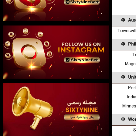
Aus
Townsvil
Phi
T
Magn
Uni
Por
Indi
Minnes
Wor
S