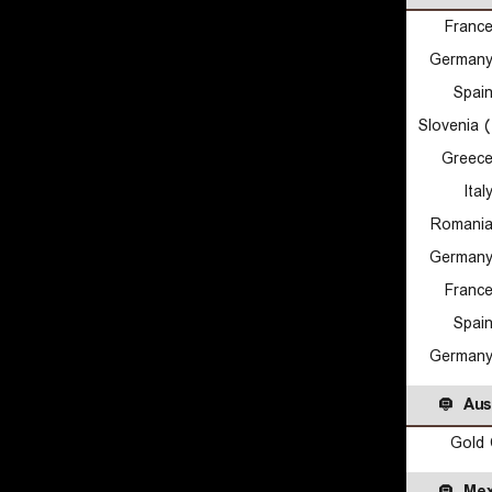
Franc
Germany
Spai
Slovenia 
Greece
Ita
Romania
Germany
Franc
Spai
Germany
Aus
Gold 