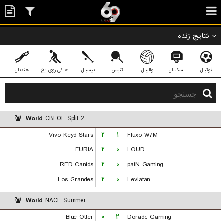
نتایج زنده
فوتبال
بسکتبال
والیبال
تنیس
بیسبال
هاکی روی یخ
هندبال
World
CBLOL Split 2
Vivo Keyd Stars
۲
۱
Fluxo W7M
FURIA
۲
۰
LOUD
RED Canids
۲
۰
paiN Gaming
Los Grandes
۲
۰
Leviatan
World
NACL Summer
Blue Otter
۰
۲
Dorado Gaming