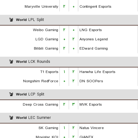
Maryville University
۲
۰
Contingent Esports
World
LPL Split
Weibo Gaming
۲
۰
LNG Esports
LGD Gaming
۰
۲
Anyones Legend
Bilibili Gaming
۲
۰
EDward Gaming
World
LCK Rounds
T1 Esports
۱
۲
Hanwha Life Esports
Nongshim RedForce
۰
۲
DN SOOPers
World
LCP Split
Deep Cross Gaming
۲
۳
MVK Esports
World
LEC Summer
SK Gaming
۱
۲
Natus Vincere
Movistar KOI
۰
۲
GIANTX