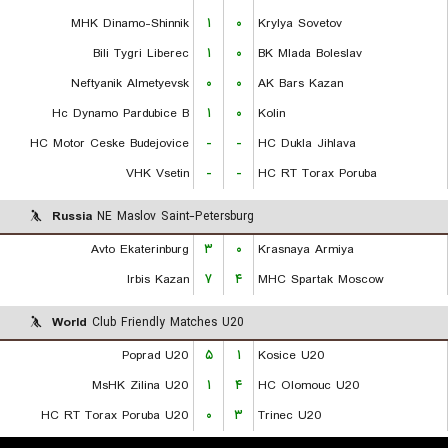
MHK Dinamo-Shinnik
۱
۰
Krylya Sovetov
Bili Tygri Liberec
۱
۰
BK Mlada Boleslav
Neftyanik Almetyevsk
۰
۰
AK Bars Kazan
Hc Dynamo Pardubice B
۱
۰
Kolin
HC Motor Ceske Budejovice
-
-
HC Dukla Jihlava
VHK Vsetin
-
-
HC RT Torax Poruba
Russia
NE Maslov Saint-Petersburg
Avto Ekaterinburg
۳
۰
Krasnaya Armiya
Irbis Kazan
۷
۴
MHC Spartak Moscow
World
Club Friendly Matches U20
Poprad U20
۵
۱
Kosice U20
MsHK Zilina U20
۱
۴
HC Olomouc U20
HC RT Torax Poruba U20
۰
۳
Trinec U20