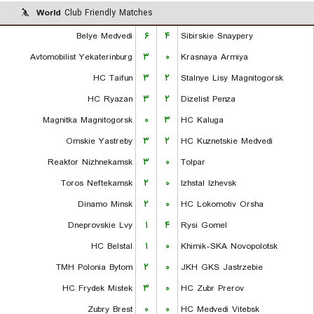
World
Club Friendly Matches
Belye Medvedi
۶
۴
Sibirskie Snaypery
Avtomobilist Yekaterinburg
۳
۰
Krasnaya Armiya
HC Taifun
۳
۲
Stalnye Lisy Magnitogorsk
HC Ryazan
۳
۲
Dizelist Penza
Magnitka Magnitogorsk
۰
۳
HC Kaluga
Omskie Yastreby
۳
۲
HC Kuznetskie Medvedi
Reaktor Nizhnekamsk
۳
۰
Tolpar
Toros Neftekamsk
۲
۰
Izhstal Izhevsk
Dinamo Minsk
۲
۰
HC Lokomotiv Orsha
Dneprovskie Lvy
۱
۴
Rysi Gomel
HC Belstal
۱
۰
Khimik-SKA Novopolotsk
TMH Polonia Bytom
۲
۰
JKH GKS Jastrzebie
HC Frydek Mistek
۳
۰
HC Zubr Prerov
Zubry Brest
۰
۰
HC Medvedi Vitebsk