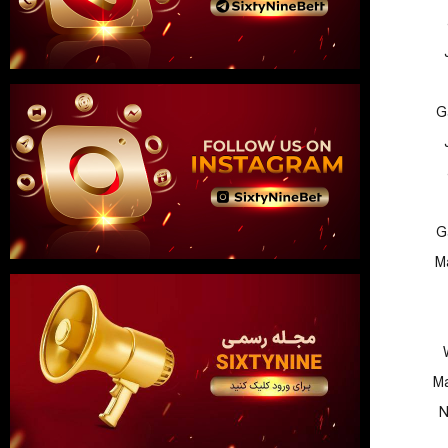
G
G
M
Ma
N