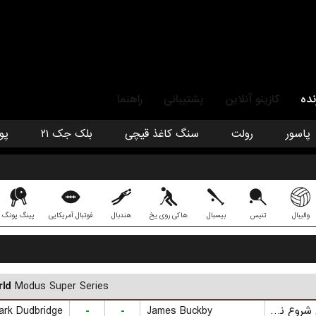
نده
کازینو آنلاین
پشتیبانی
راهنما
پاسور
رولت
سنگ کاغذ قیچی
بلک جک ۲۱
پو
والیبال
تنیس
بیسبال
هاکی روی یخ
هندبال
فوتبال آمریکایی
پینگ پونگ
ld
Modus Super Series
بازی شروع نشده است
James Buckby
-
-
ark Dudbridge