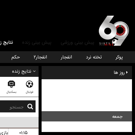
پیش بینی ورزشی
پیش بینی زنده
نتایج ز
پوکر
تخته نرد
انفجار
انفجار۲
حکم
نتایج زنده
روز ها
سه شنبه
فوتبال
بسکتبال
چهار شنبه
پنج شنبه
جمعه
شنبه
۰۱:۱۵