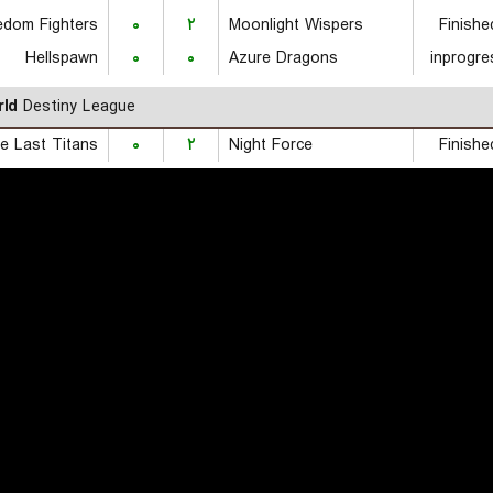
edom Fighters
۰
۲
Moonlight Wispers
Finishe
Hellspawn
۰
۰
Azure Dragons
inprogre
ld
Destiny League
e Last Titans
۰
۲
Night Force
Finishe