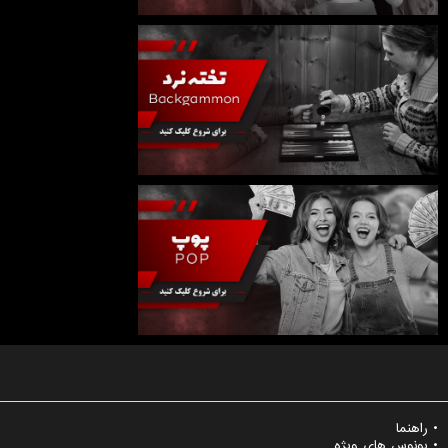
راهنما
بونوس های ویژه