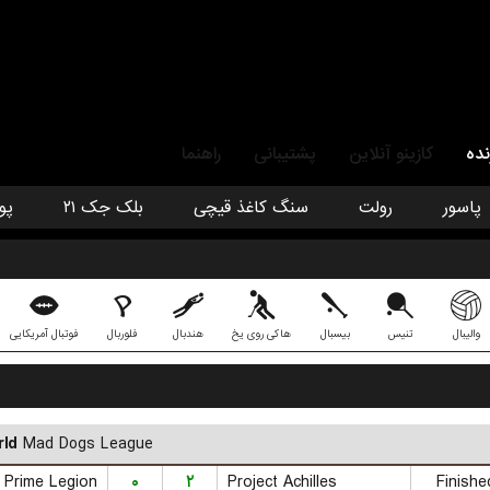
نده
کازینو آنلاین
پشتیبانی
راهنما
پاسور
رولت
سنگ کاغذ قیچی
بلک جک ۲۱
پو
والیبال
تنیس
بیسبال
هاکی روی یخ
هندبال
فلوربال
فوتبال آمریکایی
ld
Mad Dogs League
Prime Legion
۰
۲
Project Achilles
Finishe