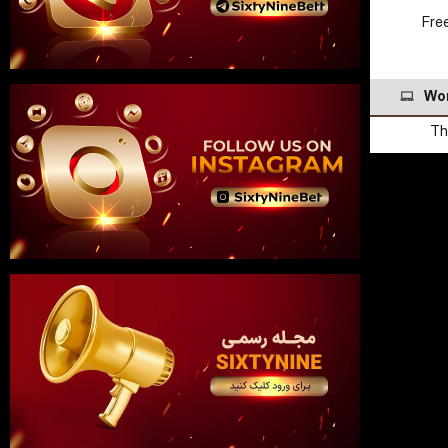
Fre
Wor
Th