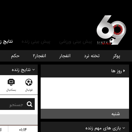
پیش بینی ورزشی
پیش بینی زنده
نتایج ز
پوکر
تخته نرد
انفجار
انفجار۲
حکم
نتایج زنده
روز ها
چهار شنبه
فوتبال
بسکتبال
پنج شنبه
جمعه
شنبه
d
۰۱:۱۴