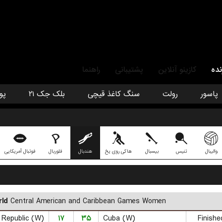
نده
کازینو آنلاین
پشتیبانی
راهنما
پاسور
رولت
سنگ کاغذ قیچی
بلک جک ۲۱
پو
والیبال
تنیس
بیسبال
هاکی روی یخ
هندبال
فلوربال
فوتبال آمریکایی
ld
Central American and Caribbean Games Women
 Republic (W)
۱۷
۳۵
Cuba (W)
Finishe