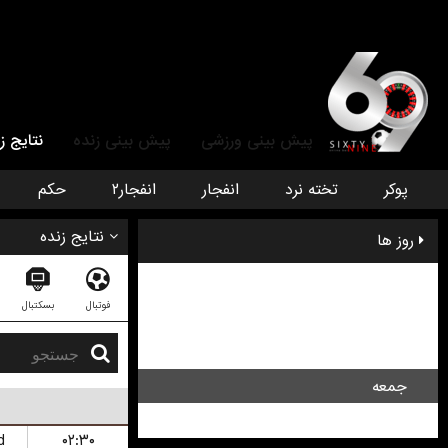
پیش بینی ورزشی
پیش بینی زنده
نتایج ز
پوکر
تخته نرد
انفجار
انفجار۲
حکم
نتایج زنده
روز ها
سه شنبه
فوتبال
بسکتبال
چهار شنبه
پنج شنبه
جمعه
شنبه
d
۰۲:۳۰