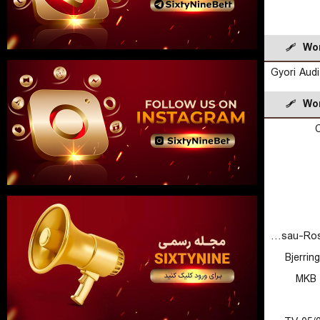
Wor
Gyori Aud
Wor
Dessau-Rosslauer HV 06
Bjerrin
MKB 