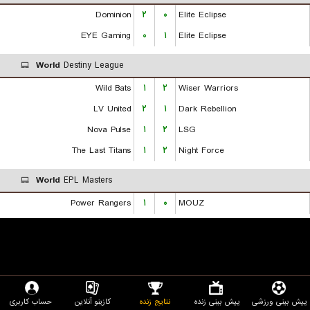
Dominion
۲
۰
Elite Eclipse
EYE Gaming
۰
۱
Elite Eclipse
World
Destiny League
Wild Bats
۱
۲
Wiser Warriors
LV United
۲
۱
Dark Rebellion
Nova Pulse
۱
۲
LSG
The Last Titans
۱
۲
Night Force
World
EPL Masters
Power Rangers
۱
۰
MOUZ
پیش بینی ورزشی
پیش بینی زنده
نتایج زنده
کازینو آنلاین
حساب کاربری