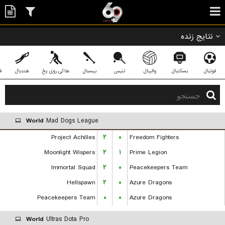
نتایج زنده
فوتبال
بسکتبال
والیبال
تنیس
بیسبال
هاکی روی یخ
هندبال
ف
World
Mad Dogs League
Project Achilles
۲
۰
Freedom Fighters
Moonlight Wispers
۲
۱
Prime Legion
Immortal Squad
۲
۰
Peacekeepers Team
Hellspawn
۲
۰
Azure Dragons
Peacekeepers Team
۰
۰
Azure Dragons
World
Ultras Dota Pro