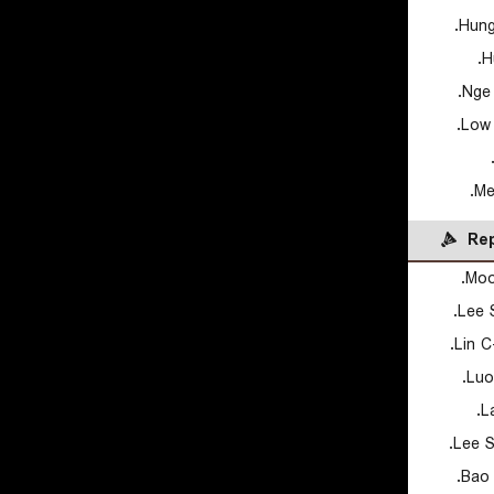
Hung
H
Nge 
Low 
Me
Rep
Moon
Lee S
Lin C
Luo
L
Lee S
Bao 