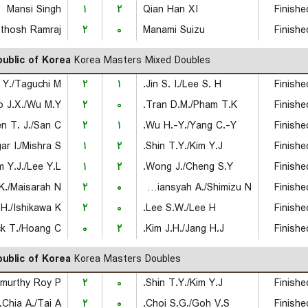
Mansi Singh
۱
۲
Qian Han XI
Finishe
۲
۰
Manami Suizu
Finishe
ublic of Korea
Korea Masters Mixed Doubles
۲
۱
Jin S. I./Lee S. H.
Finishe
 J.X./Wu M.Y.
۲
۰
Tran D.M./Pham T.K.
Finishe
n T. J./San C.
۲
۱
Wu H.-Y./Yang C.-Y.
Finishe
r I./Mishra S.
۱
۲
Shin T.Y./Kim Y.J.
Finishe
m Y.J./Lee Y.L.
۱
۲
Wong J./Cheng S.Y.
Finishe
K./Maisarah N.
۲
۰
Ramadiansyah A./Shimizu N.
Finishe
./Ishikawa K.
۲
۰
Lee S.W./Lee H.
Finishe
k T./Hoang C.
۰
۲
Kim J.H./Jang H.J.
Finishe
ublic of Korea
Korea Masters Doubles
۲
۰
Shin T.Y./Kim Y.J.
Finishe
Chia A./Tai A.
۲
۰
Choi S.G./Goh V.S.
Finishe