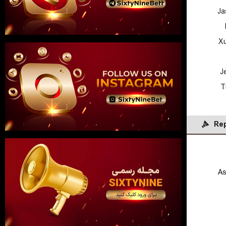
Ja
X
J
T
Rep
As