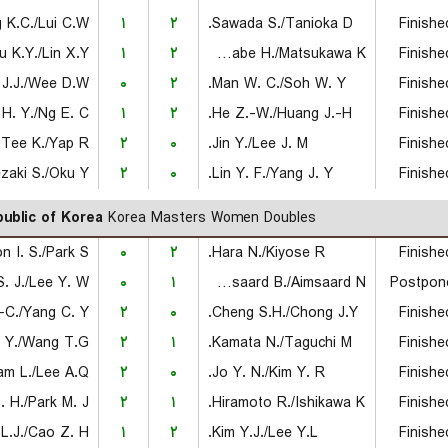
 K.C./Lui C.W.
۱
۲
Sawada S./Tanioka D.
Finishe
u K.Y./Lin X.Y.
۱
۲
Kawabe H./Matsukawa K.
Finishe
J.J./Wee D.W.
۰
۲
Man W. C./Soh W. Y.
Finishe
H. Y./Ng E. C.
۱
۲
He Z.-W./Huang J.-H.
Finishe
Tee K./Yap R.
۲
۰
Jin Y./Lee J. M.
Finishe
zaki S./Oku Y.
۲
۰
Lin Y. F./Yang J. Y.
Finishe
ublic of Korea
Korea Masters Women Doubles
 I. S./Park S.
۰
۲
Hara N./Kiyose R.
Finishe
. J./Lee Y. W.
۰
۱
Aimsaard B./Aimsaard N.
Postpon
-C./Yang C. Y.
۲
۰
Cheng S.H./Chong J.Y.
Finishe
 Y./Wang T.G.
۲
۱
Kamata N./Taguchi M.
Finishe
am L./Lee A.Q.
۲
۰
Jo Y. N./Kim Y. R.
Finishe
. H./Park M. J.
۲
۱
Hiramoto R./Ishikawa K.
Finishe
L.J./Cao Z. H.
۱
۲
Kim Y.J./Lee Y.L.
Finishe