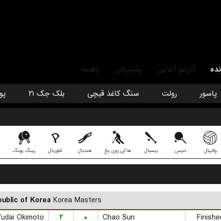
نده
کازینو آنلاین
پشتیبانی
راهنما
پاسور
رولت
سنگ کاغذ قیچی
بلک جک ۲۱
پو
والیبال
تنیس
بیسبال
هاکی روی یخ
هندبال
فلوربال
پینگ پونگ
ublic of Korea
Korea Masters
Yudai Okimoto
۲
۰
Chao Sun
Finishe