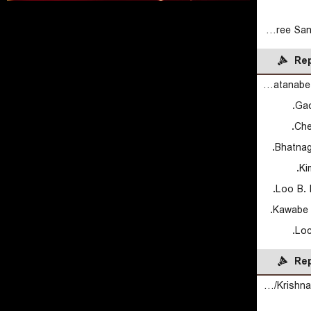
Rakshitha Sree Santhosh Ramraj
Rep
Watanabe Y./Taguchi M.
Gao
Che
Bhatnaga
Ki
Loo B. 
Kawabe H
Loc
Rep
Garaga P./Krishnamurthy Roy P.