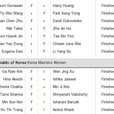
son Gunawan
۲
۰
Harry Huang
Finishe
Po-Wei Wang
۰
۲
Park Sang Yong
Finishe
uan Chen Zhu
۲
۰
Daniil Dubovenko
Finishe
Riki Takei
۰
۲
Zhe An Hu
Finishe
eon Hyeok Jin
۱
۲
Tae Bin Yoo
Finishe
ian Yao Dong
۰
۲
Cheam June Wei
Finishe
Eogene Ewe
۱
۲
Li Yang Su
Finishe
ublic of Korea
Korea Masters Women
Ga Ram Kim
۲
۱
Wen Jing Xu
Finishe
Hina Akechi
۲
۰
Ishika Jaiswal
Finishe
hmita Chaliha
۲
۰
Min Ji Kim
Finishe
Tanvi Sharma
۲
۱
Shriyanshi Valishetty
Finishe
Min Sun Kim
۲
۱
Isharani Baruah
Finishe
Vu Thi Trang
۲
۱
Anmol Kharb
Finishe