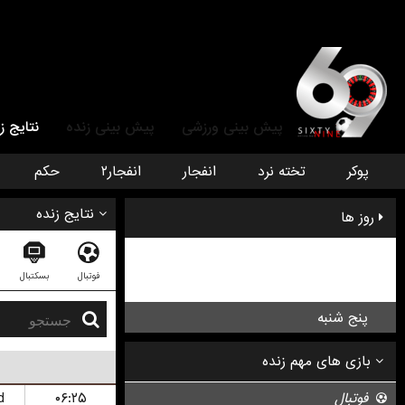
پیش بینی ورزشی
پیش بینی زنده
نتایج ز
پوکر
تخته نرد
انفجار
انفجار۲
حکم
نتایج زنده
روز ها
سه شنبه
فوتبال
بسکتبال
چهار شنبه
پنج شنبه
d
۰۶:۲۵