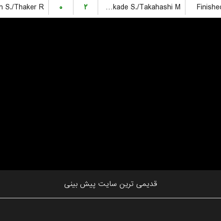
h S./Thaker R.
۰
۲
Nakade S./Takahashi M.
Finishe
قدیمی ترین سایت پیش بینی