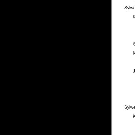
Sylw
Sylw