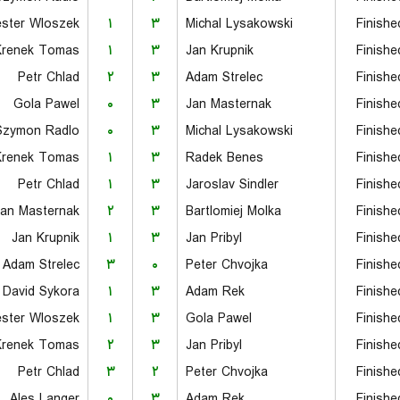
ester Wloszek
۱
۳
Michal Lysakowski
Finishe
Krenek Tomas
۱
۳
Jan Krupnik
Finishe
Petr Chlad
۲
۳
Adam Strelec
Finishe
Gola Pawel
۰
۳
Jan Masternak
Finishe
Szymon Radlo
۰
۳
Michal Lysakowski
Finishe
Krenek Tomas
۱
۳
Radek Benes
Finishe
Petr Chlad
۱
۳
Jaroslav Sindler
Finishe
Jan Masternak
۲
۳
Bartlomiej Molka
Finishe
Jan Krupnik
۱
۳
Jan Pribyl
Finishe
Adam Strelec
۳
۰
Peter Chvojka
Finishe
David Sykora
۱
۳
Adam Rek
Finishe
ester Wloszek
۱
۳
Gola Pawel
Finishe
Krenek Tomas
۲
۳
Jan Pribyl
Finishe
Petr Chlad
۳
۲
Peter Chvojka
Finishe
Ales Langer
۰
۳
Adam Rek
Finishe