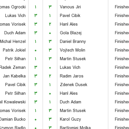
omas Ogrocki
۱
۳
Vanous Jiri
Finishe
Lukas Vich
۳
۱
Pavel Cibik
Finishe
omas Vorisek
۳
۲
Hanl Ales
Finishe
Duch Adam
۳
۰
Gola Blazej
Finishe
Michal Henzel
۱
۳
Daniel Branny
Finishe
Patrik Jokiel
۰
۳
Vojtech Molin
Finishe
Petr Silhan
۱
۳
Martin Stusek
Finishe
Radek Zeman
۳
۰
Lukas Vich
Finishe
Jan Kabelka
۳
۲
Radim Jaros
Finishe
Pavel Cibik
۳
۱
Zdenek Dusek
Finishe
Petr Silhan
۳
۰
Hanl Ales
Finishe
il Kowalewski
۳
۱
Duch Adam
Finishe
omas Vorisek
۱
۳
Martin Stusek
Finishe
Damian Bucko
۰
۳
Karol Guzy
Finishe
Szymon Radlo
۰
۳
Bartlomiej Molka
Finishe