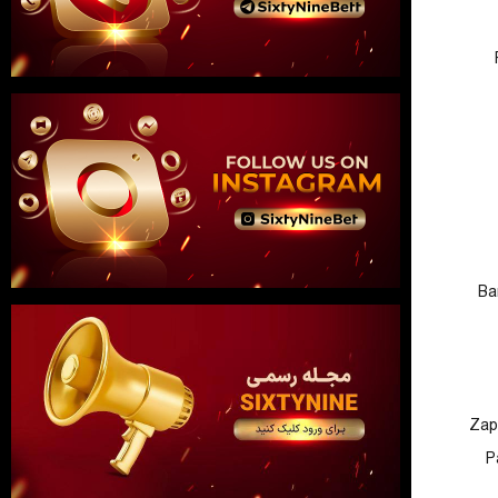
Ba
Zap
P