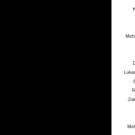
Mich
D
Luka
R
Dal
Mic