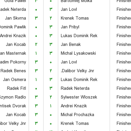
Gola Pawel
۳
۰
Bartlomiej Molka
Finishe
adek Neterda
۰
۳
Jan Lovl
Finishe
Jan Skvrna
۳
۲
Krenek Tomas
Finishe
ominik Pawlik
۰
۳
Jan Pribyl
Finishe
Andrei Knazik
۰
۳
Lukas Dominik Rek
Finishe
Jan Kocab
۲
۳
Jan Benak
Finishe
Jan Masternak
۱
۳
Michal Lysakowski
Finishe
adim Pokorny
۳
۰
Jan Lovl
Finishe
Radek Benes
۳
۲
Dalibor Velky Jnr.
Finishe
Jan Osmera
۱
۳
Lukas Dominik Rek
Finishe
Radek Fitl
۰
۳
Radek Neterda
Finishe
Szymon Radlo
۳
۲
Sylwester Wloszek
Finishe
ntisek Dvorak
۳
۱
Andrei Knazik
Finishe
Jan Kocab
۳
۰
Michal Prochazka
Finishe
ibor Velky Jnr.
۳
۰
Krenek Tomas
Finishe