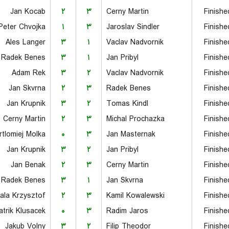
Jan Kocab
۲
۳
Cerny Martin
Finishe
Peter Chvojka
۱
۳
Jaroslav Sindler
Finishe
Ales Langer
۳
۱
Vaclav Nadvornik
Finishe
Radek Benes
۳
۱
Jan Pribyl
Finishe
Adam Rek
۳
۲
Vaclav Nadvornik
Finishe
Jan Skvrna
۲
۳
Radek Benes
Finishe
Jan Krupnik
۳
۲
Tomas Kindl
Finishe
Cerny Martin
۲
۳
Michal Prochazka
Finishe
rtlomiej Molka
۰
۳
Jan Masternak
Finishe
Jan Krupnik
۳
۲
Jan Pribyl
Finishe
Jan Benak
۲
۳
Cerny Martin
Finishe
Radek Benes
۳
۱
Jan Skvrna
Finishe
ala Krzysztof
۲
۳
Kamil Kowalewski
Finishe
atrik Klusacek
۰
۳
Radim Jaros
Finishe
Jakub Volny
۳
۲
Filip Theodor
Finishe