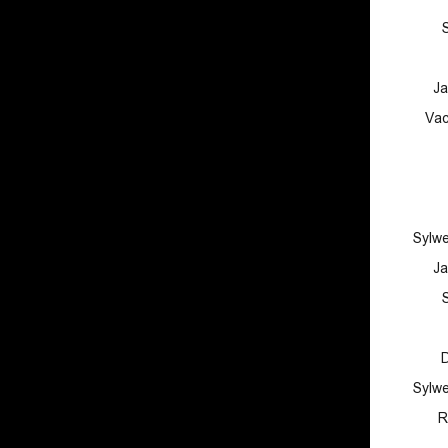
Ja
Vac
Sylw
Ja
D
Sylw
R