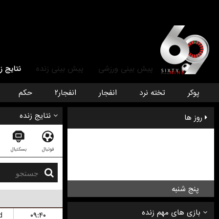
پیش بینی ورزشی
پیش بینی زنده
نتایج ز
پوکر
تخته نرد
انفجار
انفجار۲
حکم
نتایج زنده
روز ها
دوشنبه
فوتبال
بسکتبال
سه شنبه
چهار شنبه
پنج شنبه
d
۰۹:۴۰