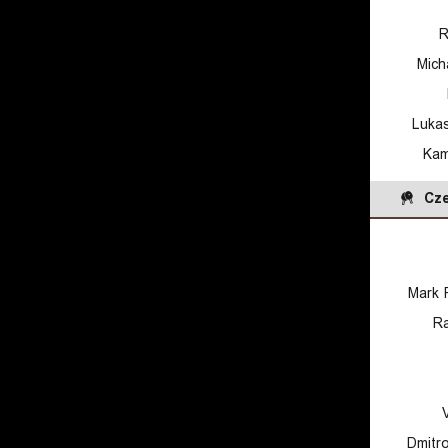
R
Mich
Luka
Kam
Cze
Mark 
Ra
Dmitr