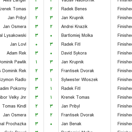
Ales Langer
۳
۲
Vaclav Nadvornik
Finishe
Krenek Tomas
۳
۲
Radek Benes
Finishe
Jan Pribyl
۲
۳
Jan Krupnik
Finishe
Jan Osmera
۳
۲
Andrei Knazik
Finishe
al Lysakowski
۳
۰
Bartlomiej Molka
Finishe
Jan Lovl
۰
۳
Radek Fitl
Finishe
Adam Rek
۳
۰
David Sykora
Finishe
ominik Pawlik
۱
۳
Jan Krupnik
Finishe
s Dominik Rek
۲
۳
Frantisek Dvorak
Finishe
Szymon Radlo
۳
۱
Sylwester Wloszek
Finishe
adim Pokorny
۳
۱
Radek Fitl
Finishe
ibor Velky Jnr.
۳
۱
Krenek Tomas
Finishe
Tomas Kindl
۲
۳
Jan Pribyl
Finishe
Jan Osmera
۳
۲
Frantisek Dvorak
Finishe
hal Prochazka
۳
۰
Jan Benak
Finishe