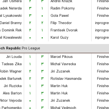
Jan Osmera
۲
۳
Andrei Knazik
Finishe
adek Neterda
۳
۱
Radim Pokorny
Finishe
al Lysakowski
۳
۰
Gola Pawel
Finishe
Daniel Branny
۲
۲
Filip Theodor
inprogre
s Dominik Rek
۲
۱
Frantisek Dvorak
inprogre
il Kowalewski
۰
۰
Karol Guzy
inprogre
ch Republic
Pro League
Jiri Louda
۱
۳
Marcel Pikous
Finishe
Tadeas Zika
۱
۳
Michal Vavrecka
Finishe
Robin Wagner
۲
۳
Jiri Zuzanek
Finishe
dek Bartunek
۲
۳
Rotislav Hasmanda
Finishe
Jiri Ruzicka
۱
۳
Martin Huk
Finishe
Ales Barton
۱
۳
Martin Huk
Finishe
Viktor Vejvoda
۰
۳
Jiri Zuzanek
Finishe
o Parhomenko
۰
۳
Michal Vedmoch
Finishe