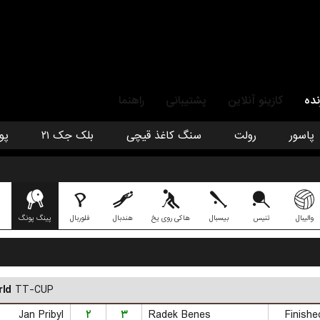
نده
کازینو آنلاین
پشتیبانی
راهنما
پاسور
رولت
سنگ کاغذ قیچی
بلک جک ۲۱
پو
والیبال
تنیس
بیسبال
هاکی روی یخ
هندبال
فلوربال
پینگ پونگ
ld
TT-CUP
Jan Pribyl
۲
۳
Radek Benes
Finishe