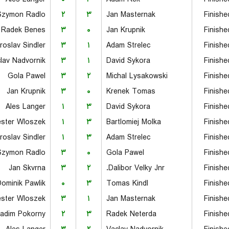
Szymon Radlo
۲
۳
Jan Masternak
Finishe
Radek Benes
۳
۰
Jan Krupnik
Finishe
roslav Sindler
۳
۱
Adam Strelec
Finishe
lav Nadvornik
۳
۱
David Sykora
Finishe
Gola Pawel
۳
۲
Michal Lysakowski
Finishe
Jan Krupnik
۳
۰
Krenek Tomas
Finishe
Ales Langer
۱
۳
David Sykora
Finishe
ester Wloszek
۱
۳
Bartlomiej Molka
Finishe
roslav Sindler
۱
۳
Adam Strelec
Finishe
Szymon Radlo
۳
۰
Gola Pawel
Finishe
Jan Skvrna
۳
۲
Dalibor Velky Jnr.
Finishe
ominik Pawlik
۰
۳
Tomas Kindl
Finishe
ester Wloszek
۳
۱
Jan Masternak
Finishe
adim Pokorny
۲
۳
Radek Neterda
Finishe