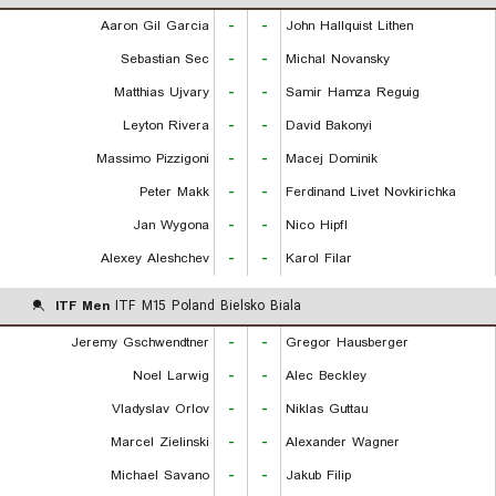
Aaron Gil Garcia
-
-
John Hallquist Lithen
Sebastian Sec
-
-
Michal Novansky
Matthias Ujvary
-
-
Samir Hamza Reguig
Leyton Rivera
-
-
David Bakonyi
Massimo Pizzigoni
-
-
Macej Dominik
Peter Makk
-
-
Ferdinand Livet Novkirichka
Jan Wygona
-
-
Nico Hipfl
Alexey Aleshchev
-
-
Karol Filar
ITF Men
ITF M15 Poland Bielsko Biala
Jeremy Gschwendtner
-
-
Gregor Hausberger
Noel Larwig
-
-
Alec Beckley
Vladyslav Orlov
-
-
Niklas Guttau
Marcel Zielinski
-
-
Alexander Wagner
Michael Savano
-
-
Jakub Filip