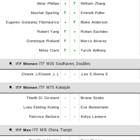
Sklar Phillips
۰
۲
William Zhang
Nischal Spurling
۲
۰
Emmett Potter
Eugenio Gonzalez Fitzmaurice
۰
۲
Blake Anderson
Robert Yang
۲
۰
Rohan Sachdev
Dominique Rolland
۲
۱
Marco Alvarez
Miles Clark
۲
۰
Turchi Anthony
ITF Women
ITF W35 Southaven, Doubles
Diianni J./Diianni J. L.
-
-
Lee E./Sema E.
ITF Women
ITF W75 Koksijde
Tilwith Di Girolami
-
-
Briana Szabo
Loes Ebeling Koning
-
-
Eva Bennemann
Palicova Barbora
-
-
Sofya Lansere
ITF Men
ITF M15 China Tianjin