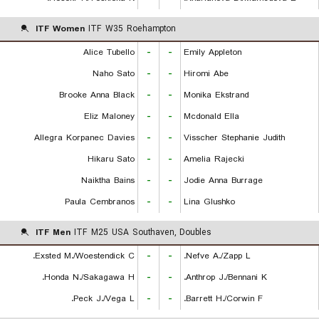
ITF Women
ITF W35 Roehampton
Alice Tubello
-
-
Emily Appleton
Naho Sato
-
-
Hiromi Abe
Brooke Anna Black
-
-
Monika Ekstrand
Eliz Maloney
-
-
Mcdonald Ella
Allegra Korpanec Davies
-
-
Visscher Stephanie Judith
Hikaru Sato
-
-
Amelia Rajecki
Naiktha Bains
-
-
Jodie Anna Burrage
Paula Cembranos
-
-
Lina Glushko
ITF Men
ITF M25 USA Southaven, Doubles
Exsted M./Woestendick C.
-
-
Nefve A./Zapp L.
Honda N./Sakagawa H.
-
-
Anthrop J./Bennani K.
Peck J./Vega L.
-
-
Barrett H./Corwin F.