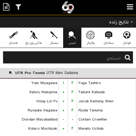
نتایج زنده
فوتبال
بسکتبال
والیبال
تنیس
بیسبال
هاکی روی یخ
هندبال
UTR Pro Tennis
UTR Men Saitama
Yuto Miyagawa
۱
۲
Yuga Tashiro
Satoru Nakajima
۰
۲
Takumi Katsuda
Hong-Lin Fu
۰
۲
Jacob Kailiang Shen
Ryosuke Inagawa
۰
۲
Ryota Tanuma
Diordan Macababbad
-
-
Corban Crowther
Kotaro Mochizuki
۰
۲
Manato Uchida