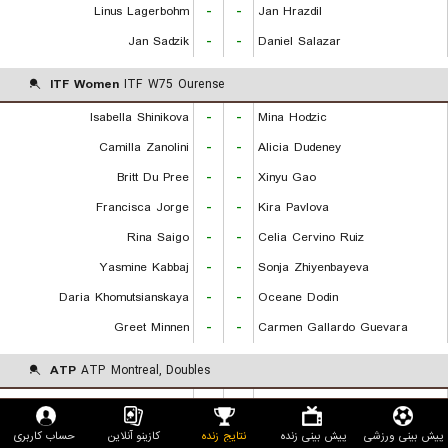
Linus Lagerbohm
-
-
Jan Hrazdil
Jan Sadzik
-
-
Daniel Salazar
ITF Women
ITF W75 Ourense
Isabella Shinikova
-
-
Mina Hodzic
Camilla Zanolini
-
-
Alicia Dudeney
Britt Du Pree
-
-
Xinyu Gao
Francisca Jorge
-
-
Kira Pavlova
Rina Saigo
-
-
Celia Cervino Ruiz
Yasmine Kabbaj
-
-
Sonja Zhiyenbayeva
Daria Khomutsianskaya
-
-
Oceane Dodin
Greet Minnen
-
-
Carmen Gallardo Guevara
ATP
ATP Montreal, Doubles
Miedler L./Polmans M.
-
-
Goransson A./Ruud C.
Heliovaara H./Patten H.
-
-
Buse I./Cobolli F.
پیش بینی ورزشی
پیش بینی زنده
نتایج زنده
کازینو آنلاین
حساب کاربری