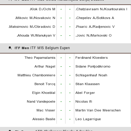
Klok D./Ochi M.
-
-
Chatziavraam N./Kountourakis I.
Mikovic M./Novakovic N.
-
-
Chepelev A./Sotikovs A.
Maksimovic M./Obradovic D.
-
-
Pisaric A./Radjenovic V.
Ahouda W./Manukyan V.
-
-
Jovic N./Markovski O.
ITF Men
ITF M15 Belgium Eupen
Theo Papamalamis
-
-
Ferdinand Kloesters
Arthur Nagel
-
-
Sidane Pontjodikromo
Matthieu Chambonniere
-
-
Schlagenhauf Noah
Benoit Torcq
-
-
Stian Klaassen
Elgin Khoeblal
-
-
Abel Forger
Nand Vandepoele
-
-
Nicolas Ifi
Mac Visser
-
-
Martin Van Dee Meerschen
Alessio Basile
-
-
Leo Lagarrigue