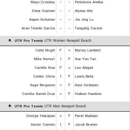
Mayu Crossley
-
-
Penickova Annika
Dana Guzman
-
-
Alyssa Ahn
Aspen Schuman
-
-
Jia Jing Lu
Aran Teixido Garcia
-
-
Tanguilig Carson
UTR Pro Tennis
UTR Women Newport Beach
Calla Mcgill
۲
۰
Marley Lambert
Mika Ikemori
۱
۲
Sue Yan Tan
Camille Kiss
۲
۰
Lee Abigail
Center Olivia
۱
۲
Lewis Bella
Sage Bergeson
۰
۲
Kaia Giribalan
Camilia Samel Druz
۰
۲
Hudson Hawkins
UTR Pro Tennis
UTR Men Newport Beach
George Hakopian
۰
۲
Pavel Bushuev
Xavier Calvelo
۱
۲
Jacob Brumm