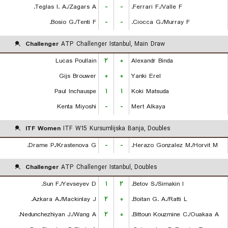
Teglas I. A./Zagars A.
-
-
Ferrari F./Valle F.
Bosio G./Tenti F.
-
-
Ciocca G./Murray F.
Challenger
ATP Challenger Istanbul, Main Draw
Lucas Poullain
۲
۰
Alexandr Binda
Gijs Brouwer
۰
۰
Yanki Erel
Paul Inchauspe
۱
۱
Koki Matsuda
Kenta Miyoshi
-
-
Mert Alkaya
ITF Women
ITF W15 Kursumlijska Banja, Doubles
Drame P./Krastenova G.
-
-
Herazo Gonzalez M./Horvit M.
Challenger
ATP Challenger Istanbul, Doubles
Sun F./Yevseyev D.
۱
۲
Betov S./Simakin I.
Azkara A./Mackinlay J.
۲
۰
Boitan G. A./Ratti L.
Nedunchezhiyan J./Wang A.
۲
۰
Bittoun Kouzmine C./Ouakaa A.