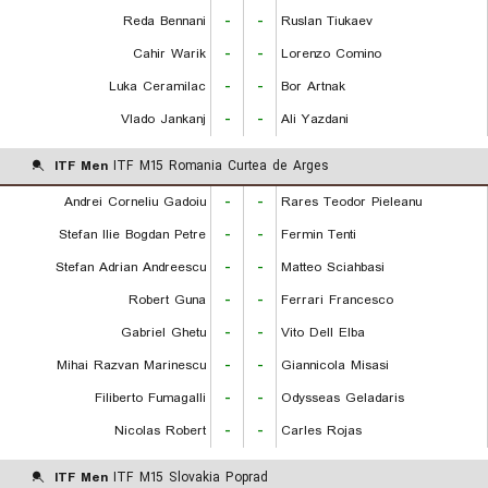
Reda Bennani
-
-
Ruslan Tiukaev
Cahir Warik
-
-
Lorenzo Comino
Luka Ceramilac
-
-
Bor Artnak
Vlado Jankanj
-
-
Ali Yazdani
ITF Men
ITF M15 Romania Curtea de Arges
Andrei Corneliu Gadoiu
-
-
Rares Teodor Pieleanu
Stefan Ilie Bogdan Petre
-
-
Fermin Tenti
Stefan Adrian Andreescu
-
-
Matteo Sciahbasi
Robert Guna
-
-
Ferrari Francesco
Gabriel Ghetu
-
-
Vito Dell Elba
Mihai Razvan Marinescu
-
-
Giannicola Misasi
Filiberto Fumagalli
-
-
Odysseas Geladaris
Nicolas Robert
-
-
Carles Rojas
ITF Men
ITF M15 Slovakia Poprad