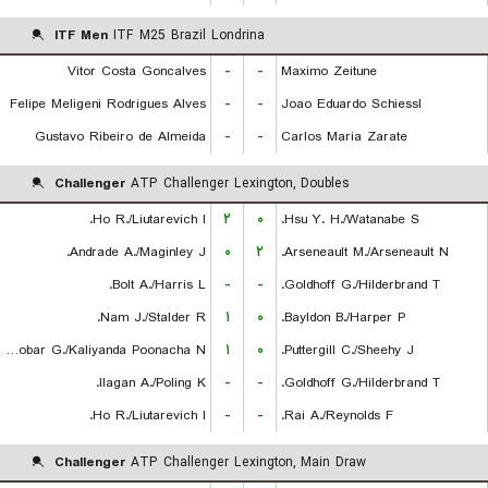
ITF Men
ITF M25 Brazil Londrina
Vitor Costa Goncalves
-
-
Maximo Zeitune
Felipe Meligeni Rodrigues Alves
-
-
Joao Eduardo Schiessl
Gustavo Ribeiro de Almeida
-
-
Carlos Maria Zarate
Challenger
ATP Challenger Lexington, Doubles
Ho R./Liutarevich I.
۲
۰
Hsu Y. H./Watanabe S.
Andrade A./Maginley J.
۰
۲
Arseneault M./Arseneault N.
Bolt A./Harris L.
-
-
Goldhoff G./Hilderbrand T.
Nam J./Stalder R.
۱
۰
Bayldon B./Harper P.
Escobar G./Kaliyanda Poonacha N.
۱
۰
Puttergill C./Sheehy J.
Ilagan A./Poling K.
-
-
Goldhoff G./Hilderbrand T.
Ho R./Liutarevich I.
-
-
Rai A./Reynolds F.
Challenger
ATP Challenger Lexington, Main Draw