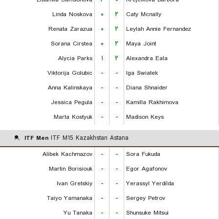
Linda Noskova
۰
۲
Caty Mcnally
Renata Zarazua
۰
۲
Leylah Annie Fernandez
Sorana Cirstea
۰
۲
Maya Joint
Alycia Parks
۱
۲
Alexandra Eala
Viktorija Golubic
-
-
Iga Swiatek
Anna Kalinskaya
-
-
Diana Shnaider
Jessica Pegula
-
-
Kamilla Rakhimova
Marta Kostyuk
-
-
Madison Keys
ITF Men
ITF M15 Kazakhstan Astana
Alibek Kachmazov
-
-
Sora Fukuda
Martin Borisiouk
-
-
Egor Agafonov
Ivan Gretskiy
-
-
Yerassyl Yerdilda
Taiyo Yamanaka
-
-
Sergey Petrov
Yu Tanaka
-
-
Shunsuke Mitsui