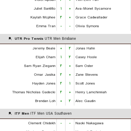
Juliet Santitto
۱
۰
Ava-Monet Sycamore
Kaylah Mcphee
۲
۰
Grace Cadwallader
Emma Tran
-
-
Olivia Symons
UTR Pro Tennis
UTR Men Brisbane
Jeremy Beale
۰
۲
Jonas Hahn
Elijah Cham
۱
۲
Casey Hoole
Sam Ryan Ziegann
۲
۰
Sam Oster
Omar Jasika
۲
۰
Zane Stevens
Hayden Jones
۲
۱
Scott Jones
Thomas Nicholas Gadecki
۲
۰
Henry Lamchinniah
Brendan Loh
۰
۲
Alec Gaudin
ITF Men
ITF Men USA Southaven
Clement Chidekh
-
-
Naoki Nakagawa