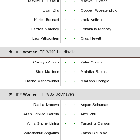
Maximus Dussault
-
-
Maxwell Exsted
Evan Zhu
-
-
Cooper Woestendick
Karim Bennani
-
-
Jack Anthrop
Patrick Maloney
-
-
Johannus Monday
Leo Vithoontien
-
-
Cruz Hewitt
ITF Women
ITF W100 Landisville
Carolyn Ansari
-
-
Kylie Collins
Sieg Madison
-
-
Malaika Rapolu
Hanne Vandewinkel
-
-
Madison Brengle
ITF Women
ITF W35 Southaven
Dasha Ivanova
-
-
Aspen Schuman
Aran Teixido Garcia
-
-
Amy Zhu
Alina Shcherbinina
-
-
Tanguilig Carson
Voloshchuk Angelina
-
-
Jenna DeFalco