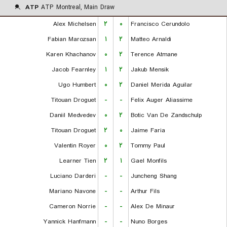
ATP
ATP Montreal, Main Draw
Alex Michelsen
۲
۰
Francisco Cerundolo
Fabian Marozsan
۱
۲
Matteo Arnaldi
Karen Khachanov
۰
۲
Terence Atmane
Jacob Fearnley
۱
۲
Jakub Mensik
Ugo Humbert
۰
۲
Daniel Merida Aguilar
Titouan Droguet
-
-
Felix Auger Aliassime
Daniil Medvedev
۰
۲
Botic Van De Zandschulp
Titouan Droguet
۲
۰
Jaime Faria
Valentin Royer
۰
۲
Tommy Paul
Learner Tien
۲
۱
Gael Monfils
Luciano Darderi
-
-
Juncheng Shang
Mariano Navone
-
-
Arthur Fils
Cameron Norrie
-
-
Alex De Minaur
Yannick Hanfmann
-
-
Nuno Borges