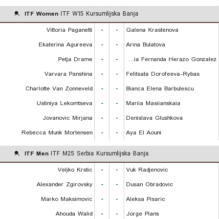
ITF Women
ITF W15 Kursumlijska Banja
Vittoria Paganetti
-
-
Galena Krastenova
Ekaterina Agureeva
-
-
Arina Bulatova
Petja Drame
-
-
Maria Fernanda Herazo Gonzalez
Varvara Panshina
-
-
Felitsata Dorofeeva-Rybas
Charlotte Van Zonneveld
-
-
Bianca Elena Barbulescu
Ustiniya Lekomtseva
-
-
Mariia Masiianskaia
Jovanovic Mirjana
-
-
Denislava Glushkova
Rebecca Munk Mortensen
-
-
Aya El Aouni
ITF Men
ITF M25 Serbia Kursumlijska Banja
Veljko Krstic
-
-
Vuk Radjenovic
Alexander Zgirovsky
-
-
Dusan Obradovic
Marko Maksimovic
-
-
Aleksa Pisaric
Ahouda Walid
-
-
Jorge Plans