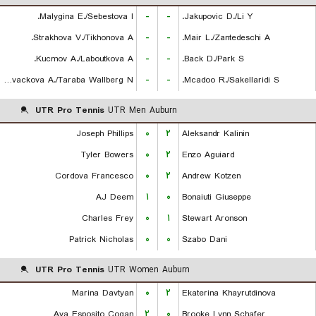
Malygina E./Sebestova I.
-
-
Jakupovic D./Li Y.
Strakhova V./Tikhonova A.
-
-
Mair L./Zantedeschi A.
Kucmov A./Laboutkova A.
-
-
Back D./Park S.
Kovackova A./Taraba Wallberg N.
-
-
Mcadoo R./Sakellaridi S.
UTR Pro Tennis
UTR Men Auburn
Joseph Phillips
۰
۲
Aleksandr Kalinin
Tyler Bowers
۰
۲
Enzo Aguiard
Cordova Francesco
۰
۲
Andrew Kotzen
AJ Deem
۱
۰
Bonaiuti Giuseppe
Charles Frey
۰
۱
Stewart Aronson
Patrick Nicholas
۰
۰
Szabo Dani
UTR Pro Tennis
UTR Women Auburn
Marina Davtyan
۰
۲
Ekaterina Khayrutdinova
Ava Esposito Cogan
۲
۰
Brooke Lynn Schafer