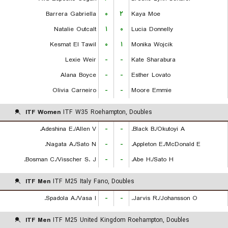
Barrera Gabriella
۰
۲
Kaya Moe
Natalie Outcalt
۱
۰
Lucia Donnelly
Kesmat El Tawil
۰
۱
Monika Wojcik
Lexie Weir
-
-
Kate Sharabura
Alana Boyce
-
-
Esther Lovato
Olivia Carneiro
-
-
Moore Emmie
ITF Women
ITF W35 Roehampton, Doubles
Adeshina E./Allen V.
-
-
Black B./Okutoyi A.
Nagata A./Sato N.
-
-
Appleton E./McDonald E.
Bosman C./Visscher S. J.
-
-
Abe H./Sato H.
ITF Men
ITF M25 Italy Fano, Doubles
Spadola A./Vasa I.
-
-
Jarvis R./Johansson O.
ITF Men
ITF M25 United Kingdom Roehampton, Doubles