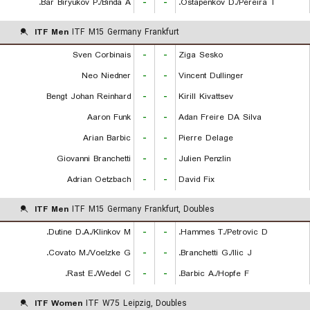
Bar Biryukov P./Binda A.
-
-
Ostapenkov D./Pereira T.
ITF Men
ITF M15 Germany Frankfurt
Sven Corbinais
-
-
Ziga Sesko
Neo Niedner
-
-
Vincent Dullinger
Bengt Johan Reinhard
-
-
Kirill Kivattsev
Aaron Funk
-
-
Adan Freire DA Silva
Arian Barbic
-
-
Pierre Delage
Giovanni Branchetti
-
-
Julien Penzlin
Adrian Oetzbach
-
-
David Fix
ITF Men
ITF M15 Germany Frankfurt, Doubles
Dutine D.A./Klinkov M.
-
-
Hammes T./Petrovic D.
Covato M./Voelzke G.
-
-
Branchetti G./Ilic J.
Rast E./Wedel C.
-
-
Barbic A./Hopfe F.
ITF Women
ITF W75 Leipzig, Doubles