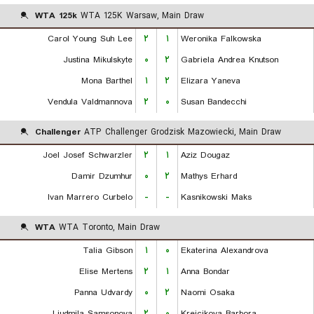
WTA 125k
WTA 125K Warsaw, Main Draw
Carol Young Suh Lee
۲
۱
Weronika Falkowska
Justina Mikulskyte
۰
۲
Gabriela Andrea Knutson
Mona Barthel
۱
۲
Elizara Yaneva
Vendula Valdmannova
۲
۰
Susan Bandecchi
Challenger
ATP Challenger Grodzisk Mazowiecki, Main Draw
Joel Josef Schwarzler
۲
۱
Aziz Dougaz
Damir Dzumhur
۰
۲
Mathys Erhard
Ivan Marrero Curbelo
-
-
Kasnikowski Maks
WTA
WTA Toronto, Main Draw
Talia Gibson
۱
۰
Ekaterina Alexandrova
Elise Mertens
۲
۱
Anna Bondar
Panna Udvardy
۰
۲
Naomi Osaka
Liudmila Samsonova
۲
۰
Krejcikova Barbora