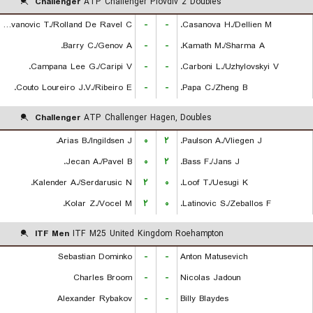
Challenger
ATP Challenger Plovdiv 2 Doubles
Radovanovic T./Rolland De Ravel C.
-
-
Casanova H./Dellien M.
Barry C./Genov A.
-
-
Kamath M./Sharma A.
Campana Lee G./Caripi V.
-
-
Carboni L./Uzhylovskyi V.
Couto Loureiro J.V./Ribeiro E.
-
-
Papa C./Zheng B.
Challenger
ATP Challenger Hagen, Doubles
Arias B./Ingildsen J.
۰
۲
Paulson A./Vliegen J.
Jecan A./Pavel B.
۰
۲
Bass F./Jans J.
Kalender A./Serdarusic N.
۲
۰
Loof T./Uesugi K.
Kolar Z./Vocel M.
۲
۰
Latinovic S./Zeballos F.
ITF Men
ITF M25 United Kingdom Roehampton
Sebastian Dominko
-
-
Anton Matusevich
Charles Broom
-
-
Nicolas Jadoun
Alexander Rybakov
-
-
Billy Blaydes