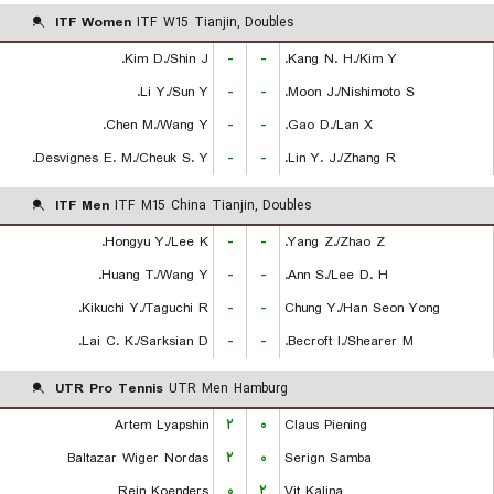
ITF Women
ITF W15 Tianjin, Doubles
Kim D./Shin J.
-
-
Kang N. H./Kim Y.
Li Y./Sun Y.
-
-
Moon J./Nishimoto S.
Chen M./Wang Y.
-
-
Gao D./Lan X.
Desvignes E. M./Cheuk S. Y.
-
-
Lin Y. J./Zhang R.
ITF Men
ITF M15 China Tianjin, Doubles
Hongyu Y./Lee K.
-
-
Yang Z./Zhao Z.
Huang T./Wang Y.
-
-
Ann S./Lee D. H.
Kikuchi Y./Taguchi R.
-
-
Chung Y./Han Seon Yong
Lai C. K./Sarksian D.
-
-
Becroft I./Shearer M.
UTR Pro Tennis
UTR Men Hamburg
Artem Lyapshin
۲
۰
Claus Piening
Baltazar Wiger Nordas
۲
۰
Serign Samba
Rein Koenders
۰
۲
Vit Kalina