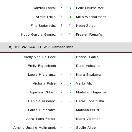
Samuel Rovai
۲
۰
Felix Neumeister
Armin Trklja
۲
۰
Miko Wassermann
Filip Soderqvist
۱
۲
Noah Zeiger
Hugo Garcia Gomez
۰
۲
Frazier Rengifo
ITF Women
ITF W15 Hameenlinna
Vicky Van De Peer
-
-
Rachel Gailis
Emily Eigelsbach
-
-
Dune Vaissaud
Laura Hietaranta
-
-
Klara Blazkova
Victoria Pohle
-
-
Venla Ahti
Agustina Chlpac
-
-
Madelief Hageman
Daniela Vismane
-
-
Daria Lopatetska
Laura Hietaranta
-
-
Maileen Nuudi
Anna-Lena Ebster
-
-
Klara Veldman
Amelie Justine Hejtmanek
-
-
Soulie Alice