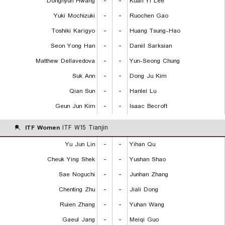
Donghyun Hwang
-
-
Kuan Yi Lee
Yuki Mochizuki
-
-
Ruochen Gao
Toshiki Karigyo
-
-
Huang Tsung-Hao
Seon Yong Han
-
-
Daniil Sarksian
Matthew Dellavedova
-
-
Yun-Seong Chung
Suk Ann
-
-
Dong Ju Kim
Qian Sun
-
-
Hanlei Lu
Geun Jun Kim
-
-
Isaac Becroft
ITF Women
ITF W15 Tianjin
Yu Jun Lin
-
-
Yihan Qu
Cheuk Ying Shek
-
-
Yushan Shao
Sae Noguchi
-
-
Junhan Zhang
Chenting Zhu
-
-
Jiali Dong
Ruien Zhang
-
-
Yuhan Wang
Gaeul Jang
-
-
Meiqi Guo