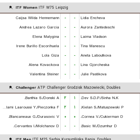
ITF Women
ITF W75 Leipzig
Caijsa Wilda Hennemann
-
-
Lidia Encheva
Andrea Lazaro Garcia
-
-
Aurora Zantedeschi
Elena Malygina
-
-
Laima Vladson
Irene Burillo Escorihuela
-
-
Tina Manescu
Lola Giza
-
-
Aneta Laboutkova
Alena Kovackova
-
-
Lina Gjorcheska
Valentina Steiner
-
-
Julie Pastikova
Challenger
ATP Challenger Grodzisk Mazowiecki, Doubles
Banthia S./Donski A.
۲
۱
Dev S.D.P./Sinha N.K.
Lalami Laaroussi Y./Pieczonka F.
۲
۱
Kielan S./Matuszewski P.
Blancaneaux G./Durasovic V.
۰
۰
Cornea V./Cukierman D.
Cervantes I./Molchanov D.
-
-
Basic M./Dzumhur D.
ITF Men
ITF M25 Serbia Kursumlijska Banja, Doubles