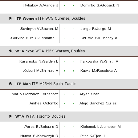
Rybakov A./Vance J.
-
-
Dominko S./Godsick N.
ITF Women
ITF W75 Ourense, Doubles
Savinykh V./Sawant M.
-
-
Jorge F./Jorge M.
Cervino Ruiz C./Lemaitre T.
-
-
Christie F./Dudeney A.
WTA 125k
WTA 125K Warsaw, Doubles
Karamoko N./Salden L.
۰
۰
Falkowska W./Smith A.
Kobori M./Shimizu A.
۰
۰
Kubka M./Rosolska A.
ITF Men
ITF M25+H Spain Tauste
Mario Gonzalez Fernandez
-
-
Aryan Shah
Andrea Colombo
-
-
Alejo Sanchez Quilez
WTA
WTA Toronto, Doubles
Perez E./Schuurs D.
-
-
Kichenok L./Lumsden M.
Hunter S./Krawczyk D.
-
-
Piter K./Tjen J.