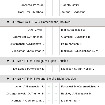
Leonardo Primucci
-
-
Niccolo Catini
Carl Emil Overbeck
-
-
Stefano D'Agostino
ITF Women
ITF W15 Hameenlinna, Doubles
Ahti V./Mol I.
-
-
Biot A./Vaissaud D.
Blomqvist C./Heinonen I.
-
-
Giambelli C./Stagno B.
Hejtmanek A./Urbanova L.
-
-
Palm N./Vanni H.
Hageman M./Veldman K.
-
-
Blazkova K./Eigelsbach E. V.
ITF Men
ITF M15 Belgium Eupen, Doubles
De Lange P./Verbeek D.
-
-
Klaassen S./Van Herck L.
ITF Men
ITF M15 Poland Bielsko Biala, Doubles
Allen A./Tarasevich U.
-
-
Fondriest M./Keremedchiev N.
Grzegorzewski O./Thurner N.
-
-
Beckley A./Szczypka M.
Homola P./Jedrzejczak J.
-
-
Lis M./Smiej Y.