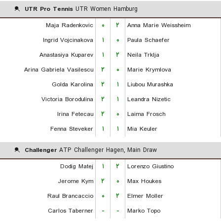
UTR Pro Tennis
UTR Women Hamburg
Maja Radenkovic
۰
۲
Anna Marie Weissheim
Ingrid Vojcinakova
۱
۰
Paula Schaefer
Anastasiya Kuparev
۱
۲
Neila Trklja
Arina Gabriela Vasilescu
۲
۰
Marie Krymlova
Golda Karolina
۲
۱
Liubou Murashka
Victoria Borodulina
۲
۱
Leandra Nizetic
Irina Fetecau
۲
۰
Laima Frosch
Fenna Steveker
۱
۱
Mia Keuler
Challenger
ATP Challenger Hagen, Main Draw
Dodig Matej
۱
۲
Lorenzo Giustino
Jerome Kym
۲
۰
Max Houkes
Raul Brancaccio
۰
۲
Elmer Moller
Carlos Taberner
-
-
Marko Topo