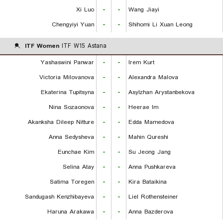
Xi Luo
-
-
Wang Jiayi
Chengyiyi Yuan
-
-
Shihomi Li Xuan Leong
ITF Women
ITF W15 Astana
Yashaswini Panwar
-
-
Irem Kurt
Victoria Milovanova
-
-
Alexandra Malova
Ekaterina Tupitsyna
-
-
Asylzhan Arystanbekova
Nina Sozaonova
-
-
Heerae Im
Akanksha Dileep Nitture
-
-
Edda Mamedova
Anna Sedysheva
-
-
Mahin Qureshi
Eunchae Kim
-
-
Su Jeong Jang
Selina Atay
-
-
Anna Pushkareva
Satima Toregen
-
-
Kira Bataikina
Sandugash Kenzhibayeva
-
-
Liel Rothensteiner
Haruna Arakawa
-
-
Anna Bazderova