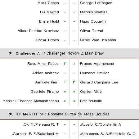
Mark Ceban
-
-
George Loffhagen
Lui Maxted
-
-
Marcus Walters
Emile Hudd
-
-
Hugo Coquelin
Albert Pedrico Kravtsov
-
-
Oliver Tarvet
Oscar Brown
-
-
Gusic Wan Benjamin
Challenger
ATP Challenger Plovdiv 2, Main Draw
Radu Mihai Papoe
۲
۱
Franco Agamenone
Adrian Andreev
-
-
Demanet Emilien
Samuele Pieri
۱
۲
Gerard Campana Lee
Gabriele Piraino
۰
۰
Ognjen Milic
Yannick Theodor Alexandrescou
۰
۰
Petr Brunclik
ITF Men
ITF M15 Romania Curtea de Arges, Doubles
Oki Y./Pieleanu R. T.
-
-
Apostol C./Constantin A.
Garbero F. F./Sciahbasi M.
-
-
Andreescu S. A./Schinteie G. C.