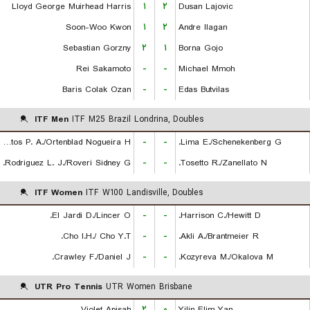
Lloyd George Muirhead Harris
۱
۲
Dusan Lajovic
Soon-Woo Kwon
۱
۲
Andre Ilagan
Sebastian Gorzny
۲
۱
Borna Gojo
Rei Sakamoto
-
-
Michael Mmoh
Baris Colak Ozan
-
-
Edas Butvilas
ITF Men
ITF M25 Brazil Londrina, Doubles
De Almeida Santos P. A./Ortenblad Nogueira H.
-
-
Lima E./Schenekenberg G.
Rodriguez L. J./Roveri Sidney G.
-
-
Tosetto R./Zanellato N.
ITF Women
ITF W100 Landisville, Doubles
El Jardi D./Lincer O.
-
-
Harrison C./Hewitt D.
Cho I.H./ Cho Y.T.
-
-
Akli A./Brantmeier R.
Crawley F./Daniel J.
-
-
Kozyreva M./Okalova M.
UTR Pro Tennis
UTR Women Brisbane
Violet Apisah
۲
۰
Yilin Elim Yan