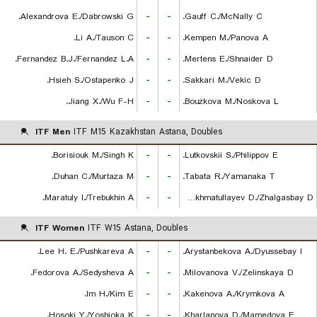
Alexandrova E./Dabrowski G.
-
-
Gauff C./McNally C.
Li A./Tauson C.
-
-
Kempen M./Panova A.
Fernandez B.J./Fernandez L.A.
-
-
Mertens E./Shnaider D.
Hsieh S./Ostapenko J.
-
-
Sakkari M./Vekic D.
Jiang X./Wu F-H.
-
-
Bouzkova M./Noskova L.
ITF Men
ITF M15 Kazakhstan Astana, Doubles
Borisiouk M./Singh K.
-
-
Lutkovskii S./Philippov E.
Duhan C./Murtaza M.
-
-
Tabata R./Yamanaka T.
Maratuly I./Trebukhin A.
-
-
Rakhmatullayev D./Zhalgasbay D.
ITF Women
ITF W15 Astana, Doubles
Lee H. E./Pushkareva A.
-
-
Arystanbekova A./Dyussebay I.
Fedorova A./Sedysheva A.
-
-
Milovanova V./Zelinskaya D.
Im H./Kim E.
-
-
Kakenova A./Krymkova A.
Hosoki Y./Yoshioka K.
-
-
Kharlanova D./Mamedova E.