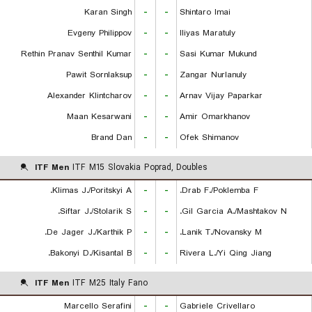
Karan Singh
-
-
Shintaro Imai
Evgeny Philippov
-
-
Iliyas Maratuly
Rethin Pranav Senthil Kumar
-
-
Sasi Kumar Mukund
Pawit Sornlaksup
-
-
Zangar Nurlanuly
Alexander Klintcharov
-
-
Arnav Vijay Paparkar
Maan Kesarwani
-
-
Amir Omarkhanov
Brand Dan
-
-
Ofek Shimanov
ITF Men
ITF M15 Slovakia Poprad, Doubles
Klimas J./Poritskyi A.
-
-
Drab F./Poklemba F.
Siftar J./Stolarik S.
-
-
Gil Garcia A./Mashtakov N.
De Jager J./Karthik P.
-
-
Lanik T./Novansky M.
Bakonyi D./Kisantal B.
-
-
Rivera L./Yi Qing Jiang
ITF Men
ITF M25 Italy Fano
Marcello Serafini
-
-
Gabriele Crivellaro