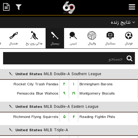
نتایج زنده
فوتبال
بسکتبال
والیبال
تنیس
بیسبال
هاکی روی یخ
هندبال
ف
United States
MiLB Double-A Southern League
Rocket City Trash Pandas
۲
۱
Birmingham Barons
Pensacola Blue Wahoos
۹
۱۹
Montgomery Biscuits
United States
MiLB Double-A Eastern League
Richmond Flying Squirrels
۵
۶
Reading Fightin Phils
United States
MiLB Triple-A