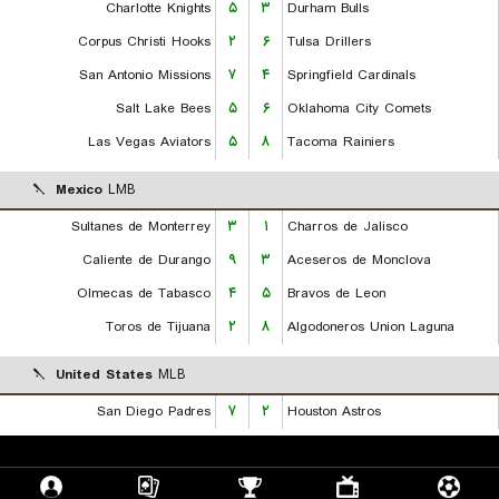
Charlotte Knights
۵
۳
Durham Bulls
Corpus Christi Hooks
۲
۶
Tulsa Drillers
San Antonio Missions
۷
۴
Springfield Cardinals
Salt Lake Bees
۵
۶
Oklahoma City Comets
Las Vegas Aviators
۵
۸
Tacoma Rainiers
Mexico
LMB
Sultanes de Monterrey
۳
۱
Charros de Jalisco
Caliente de Durango
۹
۳
Aceseros de Monclova
Olmecas de Tabasco
۴
۵
Bravos de Leon
Toros de Tijuana
۲
۸
Algodoneros Union Laguna
United States
MLB
San Diego Padres
۷
۲
Houston Astros