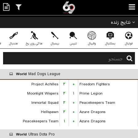
نتایج زنده
فوتبال
بسکتبال
والیبال
تنیس
بیسبال
هاکی روی یخ
هندبال
ف
World
Mad Dogs League
Project Achilles
۲
۰
Freedom Fighters
Moonlight Wispers
۲
۱
Prime Legion
Immortal Squad
۲
۰
Peacekeepers Team
Hellspawn
۲
۰
Azure Dragons
Peacekeepers Team
۱
۰
Azure Dragons
World
Ultras Dota Pro