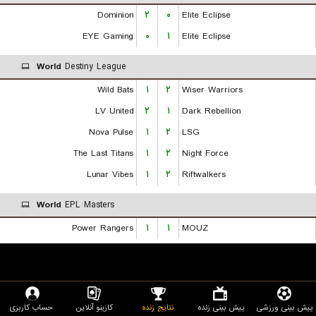
Dominion
۲
۰
Elite Eclipse
EYE Gaming
۰
۱
Elite Eclipse
World
Destiny League
Wild Bats
۱
۲
Wiser Warriors
LV United
۲
۱
Dark Rebellion
Nova Pulse
۱
۲
LSG
The Last Titans
۱
۲
Night Force
Lunar Vibes
۱
۲
Riftwalkers
World
EPL Masters
Power Rangers
۱
۱
MOUZ
پیش بینی ورزشی
پیش بینی زنده
نتایج زنده
کازینو آنلاین
حساب کاربری