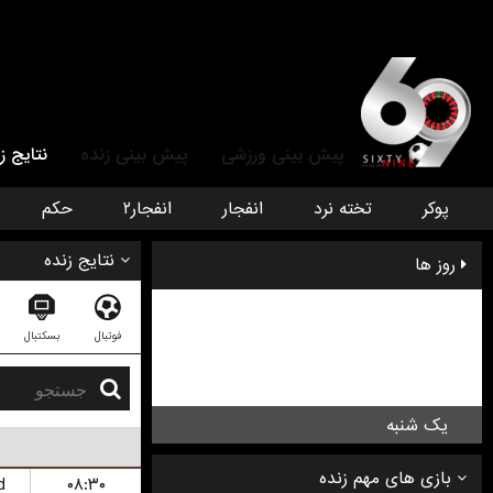
پیش بینی ورزشی
پیش بینی زنده
نتایج ز
پوکر
تخته نرد
انفجار
انفجار۲
حکم
نتایج زنده
روز ها
پنج شنبه
فوتبال
بسکتبال
جمعه
شنبه
یک شنبه
d
۰۸:۳۰