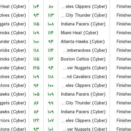
 Heat (Cyber)
۱۰۴
۸۰
Los Angeles Clippers (Cyber)
Finishe
۹۳
۱۱۳
Oklahoma City Thunder (Cyber)
Finishe
۱۱۵
۱۰۸
Indiana Pacers (Cyber)
Finishe
۱۰۹
۱۱۴
Miami Heat (Cyber)
Finishe
۱۰۰
۹۴
Atlanta Hawks (Cyber)
Finishe
۱۱۸
۱۱۴
Minnesota Timberwolves (Cyber)
Finishe
۱۱۵
۱۱۲
Boston Celtics (Cyber)
Finishe
۱۲۵
۹۴
Denver Nuggets (Cyber)
Finishe
۱۰۹
۱۱۸
Cleveland Cavaliers (Cyber)
Finishe
istons (Cyber)
۹۶
۱۰۰
Los Angeles Clippers (Cyber)
Finishe
Hawks (Cyber)
۱۰۵
۱۰۹
Indiana Pacers (Cyber)
Finishe
۸۶
۹۹
Oklahoma City Thunder (Cyber)
Finishe
Hawks (Cyber)
۸۶
۱۰۹
Indiana Pacers (Cyber)
Finishe
۱۲۲
۱۰۷
Los Angeles Clippers (Cyber)
Finishe
istons (Cyber)
۹۳
۱۰۱
Denver Nuggets (Cyber)
Finishe