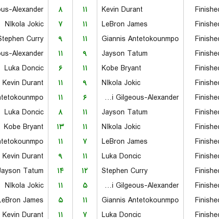
۸
۱۱
Kevin Durant
Finishe
NIkola Jokic
۷
۱۱
LeBron James
Finishe
Stephen Curry
۹
۱۱
Giannis Antetokounmpo
Finishe
۱۱
۹
Jayson Tatum
Finishe
Luka Doncic
۶
۱۱
Kobe Bryant
Finishe
Kevin Durant
۱۱
۹
NIkola Jokic
Finishe
ntetokounmpo
۱۱
۶
Shai Gilgeous-Alexander
Finishe
Luka Doncic
۸
۱۱
Jayson Tatum
Finishe
Kobe Bryant
۱۳
۱۱
NIkola Jokic
Finishe
ntetokounmpo
۱۱
۷
LeBron James
Finishe
Kevin Durant
۹
۱۱
Luka Doncic
Finishe
Jayson Tatum
۱۴
۱۲
Stephen Curry
Finishe
NIkola Jokic
۱۱
۵
Shai Gilgeous-Alexander
Finishe
LeBron James
۵
۱۱
Giannis Antetokounmpo
Finishe
Kevin Durant
۱۱
۷
Luka Doncic
Finishe