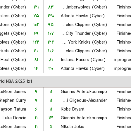
۱۲۱
۸۳
Minnesota Timberwolves (Cyber)
Finishe
۷۵
۱۳۰
Atlanta Hawks (Cyber)
Finishe
istons (Cyber)
۱۰۲
۹۵
Los Angeles Clippers (Cyber)
Finishe
۶۹
۱۰۷
Oklahoma City Thunder (Cyber)
Finishe
۱۲۲
۱۲۴
New York Knicks (Cyber)
Finishe
۱۱۰
۱۰۶
Los Angeles Clippers (Cyber)
Finishe
 Heat (Cyber)
۸۱
۸۱
Indiana Pacers (Cyber)
inprogre
۱۴
۳۰
Atlanta Hawks (Cyber)
inprogre
ld
NBA 2K25 1x1
LeBron James
۹
۱۱
Giannis Antetokounmpo
Finishe
Stephen Curry
۹
۱۱
Shai Gilgeous-Alexander
Finishe
Jayson Tatum
۶
۱۱
Kobe Bryant
Finishe
Luka Doncic
۱۱
۱۳
Giannis Antetokounmpo
Finishe
LeBron James
۱۱
۵
NIkola Jokic
Finishe