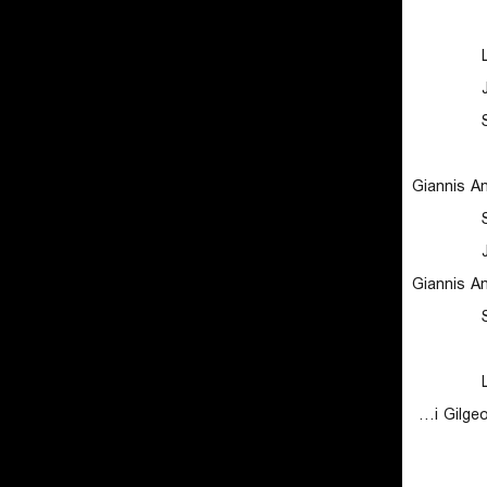
Giannis A
Giannis A
Shai Gilgeous-Alexander