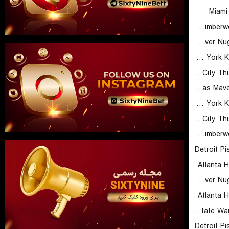
Miami
Minnesota Timberwolves (Cyber)
Denver Nuggets (Cyber)
New York Knicks (Cyber)
Oklahoma City Thunder (Cyber)
Dallas Mavericks (Cyber)
New York Knicks (Cyber)
Oklahoma City Thunder (Cyber)
Minnesota Timberwolves (Cyber)
Detroit P
Atlanta 
Denver Nuggets (Cyber)
Atlanta 
Golden State Warriors (Cyber)
Detroit P