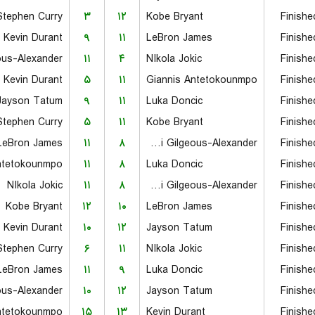
Stephen Curry
۳
۱۲
Kobe Bryant
Finishe
Kevin Durant
۹
۱۱
LeBron James
Finishe
۱۱
۴
NIkola Jokic
Finishe
Kevin Durant
۵
۱۱
Giannis Antetokounmpo
Finishe
Jayson Tatum
۹
۱۱
Luka Doncic
Finishe
Stephen Curry
۵
۱۱
Kobe Bryant
Finishe
LeBron James
۱۱
۸
Shai Gilgeous-Alexander
Finishe
ntetokounmpo
۱۱
۸
Luka Doncic
Finishe
NIkola Jokic
۱۱
۸
Shai Gilgeous-Alexander
Finishe
Kobe Bryant
۱۲
۱۰
LeBron James
Finishe
Kevin Durant
۱۰
۱۲
Jayson Tatum
Finishe
Stephen Curry
۶
۱۱
NIkola Jokic
Finishe
LeBron James
۱۱
۹
Luka Doncic
Finishe
۱۰
۱۲
Jayson Tatum
Finishe
ntetokounmpo
۱۵
۱۳
Kevin Durant
Finishe