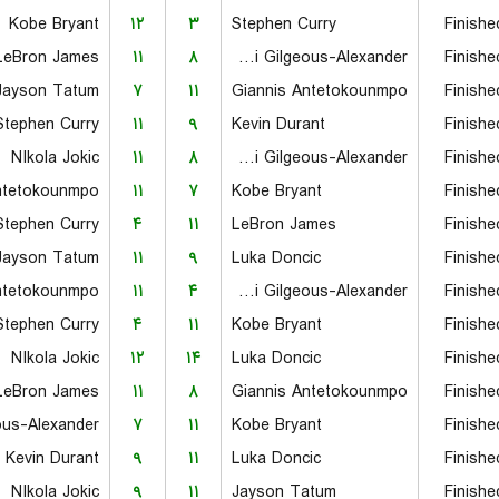
Kobe Bryant
۱۲
۳
Stephen Curry
Finishe
LeBron James
۱۱
۸
Shai Gilgeous-Alexander
Finishe
Jayson Tatum
۷
۱۱
Giannis Antetokounmpo
Finishe
Stephen Curry
۱۱
۹
Kevin Durant
Finishe
NIkola Jokic
۱۱
۸
Shai Gilgeous-Alexander
Finishe
ntetokounmpo
۱۱
۷
Kobe Bryant
Finishe
Stephen Curry
۴
۱۱
LeBron James
Finishe
Jayson Tatum
۱۱
۹
Luka Doncic
Finishe
ntetokounmpo
۱۱
۴
Shai Gilgeous-Alexander
Finishe
Stephen Curry
۴
۱۱
Kobe Bryant
Finishe
NIkola Jokic
۱۲
۱۴
Luka Doncic
Finishe
LeBron James
۱۱
۸
Giannis Antetokounmpo
Finishe
۷
۱۱
Kobe Bryant
Finishe
Kevin Durant
۹
۱۱
Luka Doncic
Finishe
NIkola Jokic
۹
۱۱
Jayson Tatum
Finishe