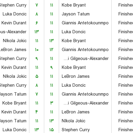
Stephen Curry
۷
۱۱
Kobe Bryant
Finishe
Luka Doncic
۸
۱۱
Jayson Tatum
Finishe
Kevin Durant
۶
۱۱
Giannis Antetokounmpo
Finishe
۱۳
۱۱
Luka Doncic
Finishe
NIkola Jokic
۱۱
۱۳
Kobe Bryant
Finishe
LeBron James
۱۰
۱۲
Giannis Antetokounmpo
Finishe
Stephen Curry
۹
۱۱
Shai Gilgeous-Alexander
Finishe
Kevin Durant
۱۱
۹
Kobe Bryant
Finishe
NIkola Jokic
۵
۱۱
LeBron James
Finishe
Stephen Curry
۸
۱۱
Luka Doncic
Finishe
Jayson Tatum
۷
۱۱
Giannis Antetokounmpo
Finishe
Kobe Bryant
۱۱
۳
Shai Gilgeous-Alexander
Finishe
Kevin Durant
۴
۱۱
LeBron James
Finishe
Jayson Tatum
۱۱
۱۳
NIkola Jokic
Finishe
Luka Doncic
۱۳
۱۵
Stephen Curry
Finishe