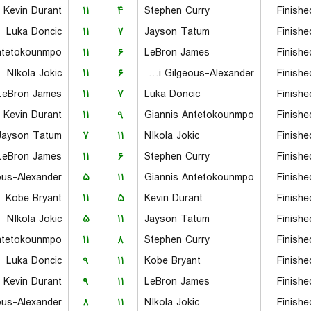
Kevin Durant
۱۱
۴
Stephen Curry
Finishe
Luka Doncic
۱۱
۷
Jayson Tatum
Finishe
ntetokounmpo
۱۱
۶
LeBron James
Finishe
NIkola Jokic
۱۱
۶
Shai Gilgeous-Alexander
Finishe
LeBron James
۱۱
۷
Luka Doncic
Finishe
Kevin Durant
۱۱
۹
Giannis Antetokounmpo
Finishe
Jayson Tatum
۷
۱۱
NIkola Jokic
Finishe
LeBron James
۱۱
۶
Stephen Curry
Finishe
۵
۱۱
Giannis Antetokounmpo
Finishe
Kobe Bryant
۱۱
۵
Kevin Durant
Finishe
NIkola Jokic
۵
۱۱
Jayson Tatum
Finishe
ntetokounmpo
۱۱
۸
Stephen Curry
Finishe
Luka Doncic
۹
۱۱
Kobe Bryant
Finishe
Kevin Durant
۹
۱۱
LeBron James
Finishe
۸
۱۱
NIkola Jokic
Finishe