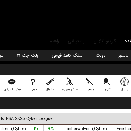
نده
کازینو آنلاین
پشتیبانی
راهنما
پاسور
رولت
سنگ کاغذ قیچی
بلک جک ۲۱
پو
والیبال
تنیس
بیسبال
هاکی روی یخ
هندبال
فلوربال
فوتبال آمریکایی
ld
NBA 2K26 Cyber League
۱۱۰
۹۵
Minnesota Timberwolves (Cyber)
Finishe