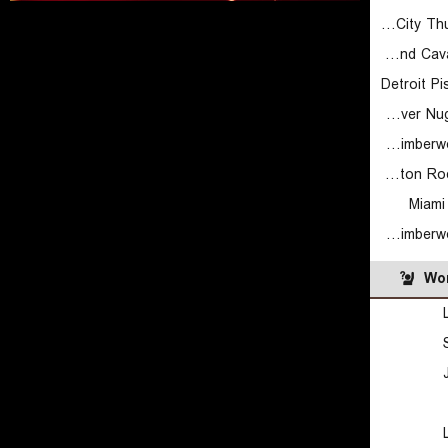
Oklahoma City Thunder (Cyber)
Cleveland Cavaliers (Cyber)
Detroit P
Denver Nuggets (Cyber)
Minnesota Timberwolves (Cyber)
Houston Rockets (Cyber)
Miami
Minnesota Timberwolves (Cyber)
Wor