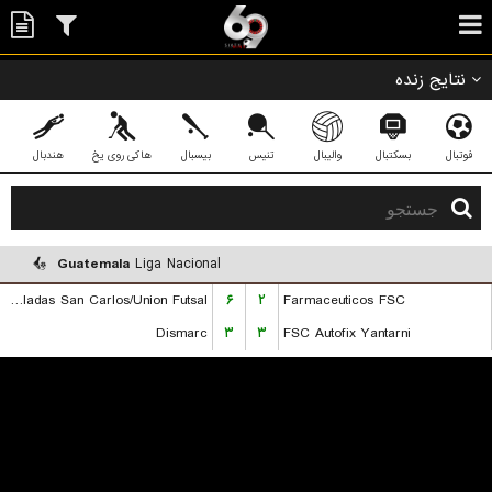
نتایج زنده
فوتبال
بسکتبال
والیبال
تنیس
بیسبال
هاکی روی یخ
هندبال
Guatemala
Liga Nacional
Dobladas San Carlos/Union Futsal
۶
۲
Farmaceuticos FSC
Dismarc
۳
۳
FSC Autofix Yantarni