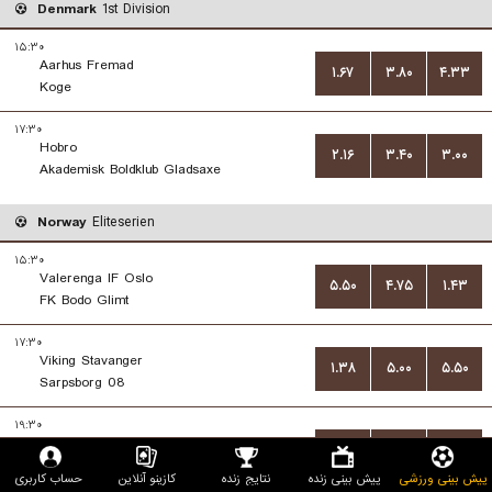
Denmark
1st Division
۱۵:۳۰
Aarhus Fremad
۱.۶۷
۳.۸۰
۴.۳۳
Koge
۱۷:۳۰
Hobro
۲.۱۶
۳.۴۰
۳.۰۰
Akademisk Boldklub Gladsaxe
Norway
Eliteserien
۱۵:۳۰
Valerenga IF Oslo
۵.۵۰
۴.۷۵
۱.۴۳
FK Bodo Glimt
۱۷:۳۰
Viking Stavanger
۱.۳۸
۵.۰۰
۵.۵۰
Sarpsborg 08
۱۹:۳۰
IK Start Kristiansand
۲.۱۵
۳.۴۰
۳.۰۵
Fredrikstad FK
پیش بینی ورزشی
پیش بینی زنده
نتایج زنده
کازینو آنلاین
حساب کاربری