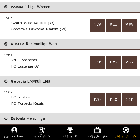
Poland
1 Liga Women
۱۹:۳۰
Czarni Sosnowiec II (W)
۱.۷۷
۴.۰۰
۳.۳۰
Sportowa Czworka Radom (W)
Austria
Regionalliga West
۱۹:۳۰
VfB Hohenems
۱.۴۲
۴.۵۰
۵.۰۰
FC Lustenau 07
Georgia
Erovnuli Liga
۱۹:۳۰
FC Rustavi
۲.۹۰
۳.۱۵
۲.۲۳
FC Torpedo Kutaisi
Estonia
Meistriliiga
۱۹:۳۰
FC Kuressaare
حساب کاربری
کازینو آنلاین
نتایج زنده
پیش بینی زنده
۲.۶۳
۳.۴۰
پیش بینی ورزشی
۲.۳۰