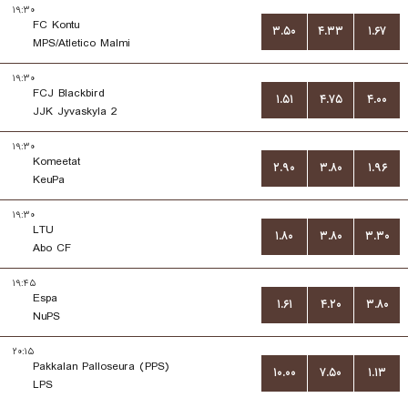
۱۹:۳۰
FC Kontu
۳.۵۰
۴.۳۳
۱.۶۷
MPS/Atletico Malmi
۱۹:۳۰
FCJ Blackbird
۱.۵۱
۴.۷۵
۴.۰۰
JJK Jyvaskyla 2
۱۹:۳۰
Komeetat
۲.۹۰
۳.۸۰
۱.۹۶
KeuPa
۱۹:۳۰
LTU
۱.۸۰
۳.۸۰
۳.۳۰
Abo CF
۱۹:۴۵
Espa
۱.۶۱
۴.۲۰
۳.۸۰
NuPS
۲۰:۱۵
Pakkalan Palloseura (PPS)
۱۰.۰۰
۷.۵۰
۱.۱۳
LPS