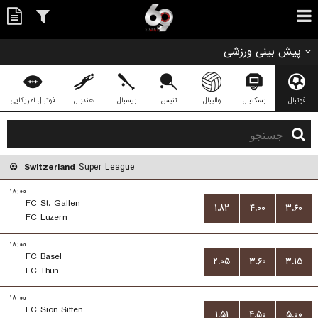
پیش بینی ورزشی
فوتبال
بسکتبال
والیبال
تنیس
بیسبال
هندبال
فوتبال آمریکایی
Switzerland
Super League
۱۸:۰۰
FC St. Gallen
۱.۸۲
۴.۰۰
۳.۶۰
FC Luzern
۱۸:۰۰
FC Basel
۲.۰۵
۳.۶۰
۳.۱۵
FC Thun
۱۸:۰۰
FC Sion Sitten
۱.۵۱
۴.۵۰
۵.۰۰