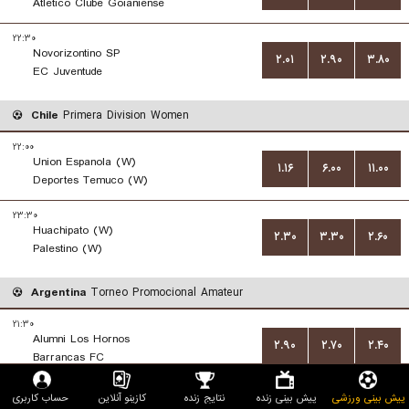
Atletico Clube Goianiense
۲۲:۳۰
Novorizontino SP
۲.۰۱
۲.۹۰
۳.۸۰
EC Juventude
Chile
Primera Division Women
۲۲:۰۰
Union Espanola (W)
۱.۱۶
۶.۰۰
۱۱.۰۰
Deportes Temuco (W)
۲۳:۳۰
Huachipato (W)
۲.۳۰
۳.۳۰
۲.۶۰
Palestino (W)
Argentina
Torneo Promocional Amateur
۲۱:۳۰
Alumni Los Hornos
۲.۹۰
۲.۷۰
۲.۴۰
Barrancas FC
۲۱:۳۰
پیش بینی ورزشی
پیش بینی زنده
نتایج زنده
کازینو آنلاین
حساب کاربری
Belgrano de Zarate