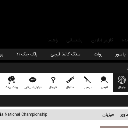
نده
کازینو آنلاین
پشتیبانی
راهنما
پاسور
رولت
سنگ کاغذ قیچی
بلک جک ۲۱
پو
والیبال
تنیس
بیسبال
هندبال
فلوربال
فوتبال آمریکایی
پینگ پونگ
اوی
میزبان
National Championship
ia