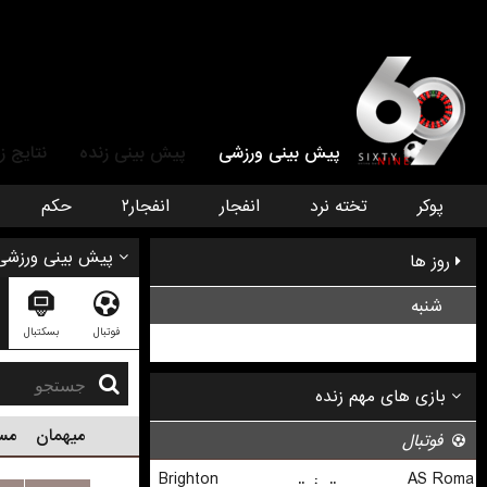
پیش بینی ورزشی
پیش بینی زنده
نتایج ز
پوکر
تخته نرد
انفجار
انفجار۲
حکم
پیش بینی ورزشی
روز ها
شنبه
فوتبال
بسکتبال
یک شنبه
میهمان
مس