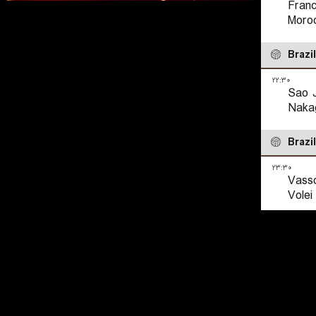
Fran
Moro
Brazil
۲۲:۳۰
Sao J
Naka
Brazil
۲۳:۳۰
Vasso
Volei