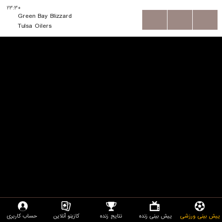
۲۳:۳۰
Green Bay Blizzard
...
...
...
Tulsa Oilers
پیش بینی ورزشی
پیش بینی زنده
نتایج زنده
کازینو آنلاین
حساب کاربری