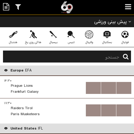
پیش بینی ورزشی
فوتبال
بسکتبال
والیبال
تنیس
بیسبال
هاکی روی یخ
هندبال
Europe
EFA
۱۴:۳۰
Prague Lions
...
...
...
Frankfurt Galaxy
۱۷:۳۰
Raiders Tirol
...
...
...
Paris Musketeers
United States
IFL