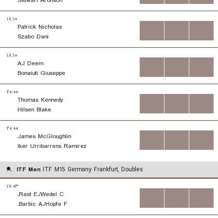
Stewart Aronson
۱۸:۱۰
Patrick Nicholas
...
...
...
Szabo Dani
۱۸:۱۰
AJ Deem
...
...
...
Bonaiuti Giuseppe
۲۰:۰۰
Thomas Kennedy
...
...
...
Hilsen Blake
۲۰:۰۰
James McGloughlin
...
...
...
Iker Urribarrens Ramirez
ITF Men
ITF M15 Germany Frankfurt, Doubles
۱۷:۰۳
Rast E./Wedel C.
...
...
...
Barbic A./Hopfe F.