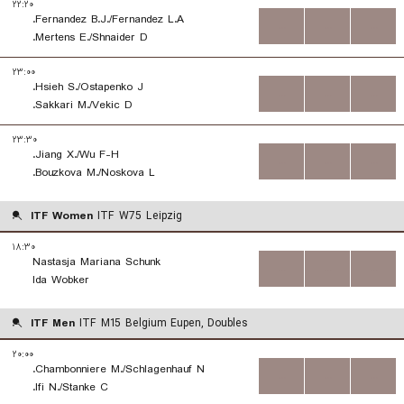
۲۲:۲۰
Fernandez B.J./Fernandez L.A.
...
...
...
Mertens E./Shnaider D.
۲۳:۰۰
Hsieh S./Ostapenko J.
...
...
...
Sakkari M./Vekic D.
۲۳:۳۰
Jiang X./Wu F-H.
...
...
...
Bouzkova M./Noskova L.
ITF Women
ITF W75 Leipzig
۱۸:۳۰
Nastasja Mariana Schunk
...
...
...
Ida Wobker
ITF Men
ITF M15 Belgium Eupen, Doubles
۲۰:۰۰
Chambonniere M./Schlagenhauf N.
...
...
...
Ifi N./Stanke C.