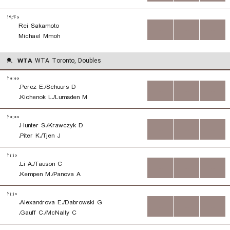
۱۹:۴۰
Rei Sakamoto
...
...
...
Michael Mmoh
WTA
WTA Toronto, Doubles
۲۰:۰۰
Perez E./Schuurs D.
...
...
...
Kichenok L./Lumsden M.
۲۰:۰۰
Hunter S./Krawczyk D.
...
...
...
Piter K./Tjen J.
۲۱:۱۰
Li A./Tauson C.
...
...
...
Kempen M./Panova A.
۲۱:۱۰
Alexandrova E./Dabrowski G.
...
...
...
Gauff C./McNally C.