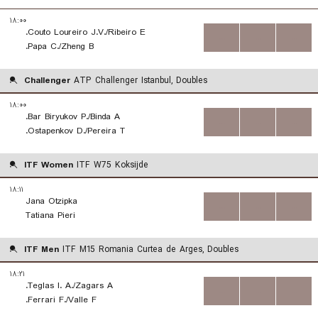
۱۸:۰۰
Couto Loureiro J.V./Ribeiro E.
...
...
...
Papa C./Zheng B.
Challenger
ATP Challenger Istanbul, Doubles
۱۸:۰۰
Bar Biryukov P./Binda A.
...
...
...
Ostapenkov D./Pereira T.
ITF Women
ITF W75 Koksijde
۱۸:۱۱
Jana Otzipka
...
...
...
Tatiana Pieri
ITF Men
ITF M15 Romania Curtea de Arges, Doubles
۱۸:۲۱
Teglas I. A./Zagars A.
...
...
...
Ferrari F./Valle F.