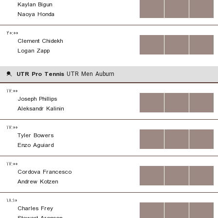
Kaylan Bigun
...
...
...
Naoya Honda
۲۰:۰۰
Clement Chidekh
...
...
...
Logan Zapp
UTR Pro Tennis
UTR Men Auburn
۱۷:۰۰
Joseph Phillips
...
...
...
Aleksandr Kalinin
۱۷:۰۰
Tyler Bowers
...
...
...
Enzo Aguiard
۱۷:۰۰
Cordova Francesco
...
...
...
Andrew Kotzen
۱۸:۱۰
Charles Frey
...
...
...