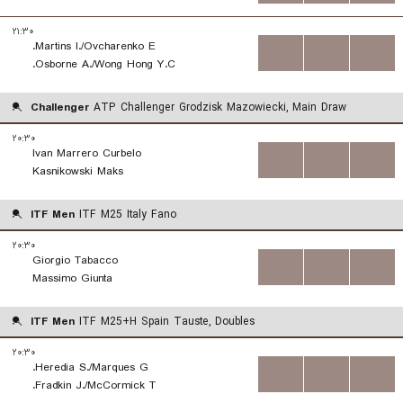
۲۱:۳۰
Martins I./Ovcharenko E.
...
...
...
Osborne A./Wong Hong Y.C.
Challenger
ATP Challenger Grodzisk Mazowiecki, Main Draw
۲۰:۳۰
Ivan Marrero Curbelo
...
...
...
Kasnikowski Maks
ITF Men
ITF M25 Italy Fano
۲۰:۳۰
Giorgio Tabacco
...
...
...
Massimo Giunta
ITF Men
ITF M25+H Spain Tauste, Doubles
۲۰:۳۰
Heredia S./Marques G.
...
...
...
Fradkin J./McCormick T.