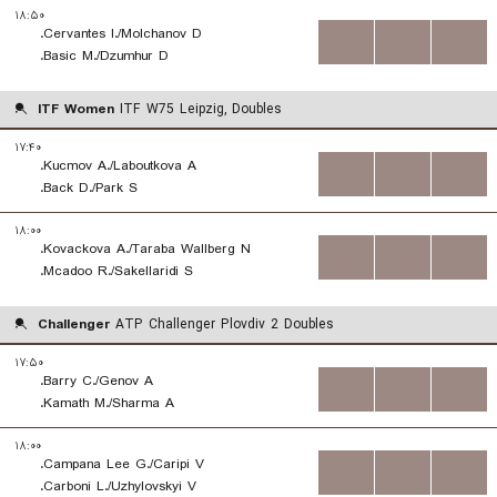
۱۸:۵۰
Cervantes I./Molchanov D.
...
...
...
Basic M./Dzumhur D.
ITF Women
ITF W75 Leipzig, Doubles
۱۷:۴۰
Kucmov A./Laboutkova A.
...
...
...
Back D./Park S.
۱۸:۰۰
Kovackova A./Taraba Wallberg N.
...
...
...
Mcadoo R./Sakellaridi S.
Challenger
ATP Challenger Plovdiv 2 Doubles
۱۷:۵۰
Barry C./Genov A.
...
...
...
Kamath M./Sharma A.
۱۸:۰۰
Campana Lee G./Caripi V.
...
...
...
Carboni L./Uzhylovskyi V.