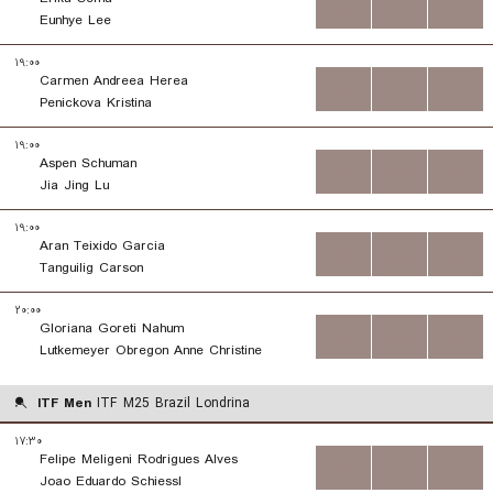
...
...
...
Eunhye Lee
۱۹:۰۰
Carmen Andreea Herea
...
...
...
Penickova Kristina
۱۹:۰۰
Aspen Schuman
...
...
...
Jia Jing Lu
۱۹:۰۰
Aran Teixido Garcia
...
...
...
Tanguilig Carson
۲۰:۰۰
Gloriana Goreti Nahum
...
...
...
Lutkemeyer Obregon Anne Christine
ITF Men
ITF M25 Brazil Londrina
۱۷:۳۰
Felipe Meligeni Rodrigues Alves
...
...
...
Joao Eduardo Schiessl