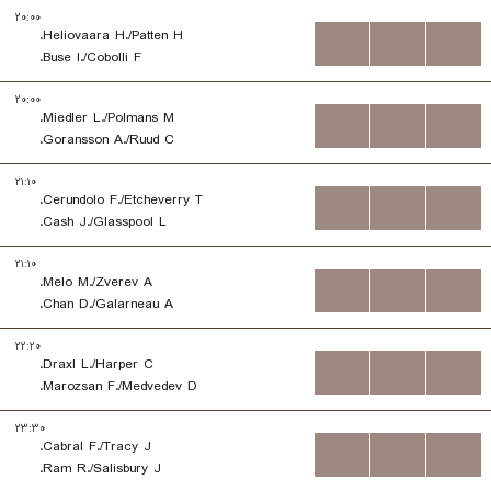
۲۰:۰۰
Heliovaara H./Patten H.
...
...
...
Buse I./Cobolli F.
۲۰:۰۰
Miedler L./Polmans M.
...
...
...
Goransson A./Ruud C.
۲۱:۱۰
Cerundolo F./Etcheverry T.
...
...
...
Cash J./Glasspool L.
۲۱:۱۰
Melo M./Zverev A.
...
...
...
Chan D./Galarneau A.
۲۲:۲۰
Draxl L./Harper C.
...
...
...
Marozsan F./Medvedev D.
۲۳:۳۰
Cabral F./Tracy J.
...
...
...
Ram R./Salisbury J.