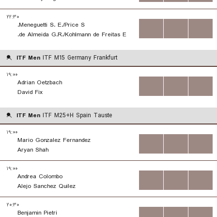
۲۲:۳۰
Meneguetti S. E./Price S.
...
...
...
de Almeida G.R./Kohlmann de Freitas E.
ITF Men
ITF M15 Germany Frankfurt
۱۹:۰۰
Adrian Oetzbach
...
...
...
David Fix
ITF Men
ITF M25+H Spain Tauste
۱۹:۰۰
Mario Gonzalez Fernandez
...
...
...
Aryan Shah
۱۹:۰۰
Andrea Colombo
...
...
...
Alejo Sanchez Quilez
۲۰:۳۰
Benjamin Pietri
...
...
...