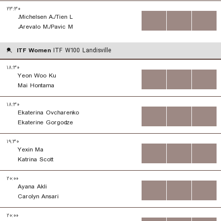
۲۳:۳۰
Michelsen A./Tien L.
...
...
...
Arevalo M./Pavic M.
ITF Women
ITF W100 Landisville
۱۸:۳۰
Yeon Woo Ku
...
...
...
Mai Hontama
۱۸:۳۰
Ekaterina Ovcharenko
...
...
...
Ekaterine Gorgodze
۱۹:۳۰
Yexin Ma
...
...
...
Katrina Scott
۲۰:۰۰
Ayana Akli
...
...
...
Carolyn Ansari
۲۰:۰۰