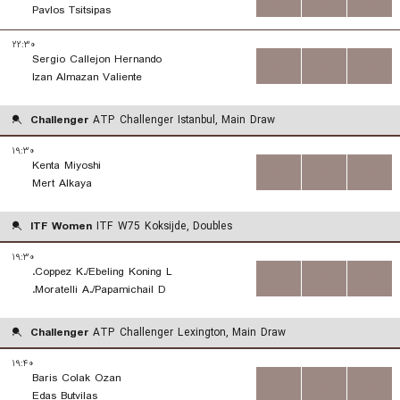
Pavlos Tsitsipas
۲۲:۳۰
Sergio Callejon Hernando
...
...
...
Izan Almazan Valiente
Challenger
ATP Challenger Istanbul, Main Draw
۱۹:۳۰
Kenta Miyoshi
...
...
...
Mert Alkaya
ITF Women
ITF W75 Koksijde, Doubles
۱۹:۳۰
Coppez K./Ebeling Koning L.
...
...
...
Moratelli A./Papamichail D.
Challenger
ATP Challenger Lexington, Main Draw
۱۹:۴۰
Baris Colak Ozan
...
...
...
Edas Butvilas