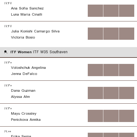
۱۷:۴۷
Ana Sofia Sanchez
...
...
...
Luna Maria Cinalli
۱۷:۴۷
Julia Konishi Camargo Silva
...
...
...
Victoria Bosio
ITF Women
ITF W35 Southaven
۱۷:۳۰
Voloshchuk Angelina
...
...
...
Jenna DeFalco
۱۷:۳۰
Dana Guzman
...
...
...
Alyssa Ahn
۱۷:۳۰
Mayu Crossley
...
...
...
Penickova Annika
۱۹:۰۰
Erika Sema