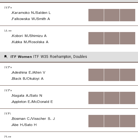
۱۷:۳۰
Karamoko N./Salden L.
...
...
...
Falkowska W./Smith A.
۱۸:۰۰
Kobori M./Shimizu A.
...
...
...
Kubka M./Rosolska A.
ITF Women
ITF W35 Roehampton, Doubles
۱۷:۳۰
Adeshina E./Allen V.
...
...
...
Black B./Okutoyi A.
۱۷:۳۰
Nagata A./Sato N.
...
...
...
Appleton E./McDonald E.
۱۷:۴۱
Bosman C./Visscher S. J.
...
...
...
Abe H./Sato H.
۱۹:۰۰