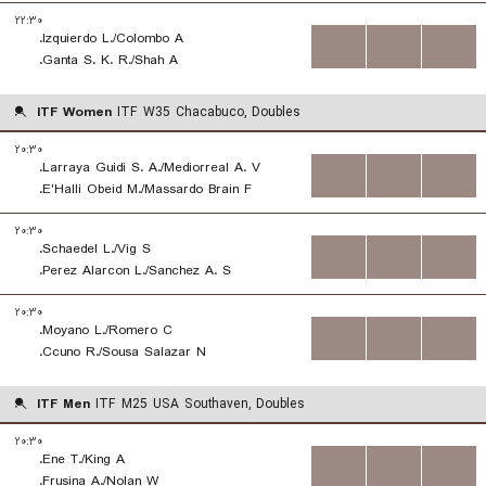
۲۲:۳۰
Izquierdo L./Colombo A.
...
...
...
Ganta S. K. R./Shah A.
ITF Women
ITF W35 Chacabuco, Doubles
۲۰:۳۰
Larraya Guidi S. A./Mediorreal A. V.
...
...
...
E'Halli Obeid M./Massardo Brain F.
۲۰:۳۰
Schaedel L./Vig S.
...
...
...
Perez Alarcon L./Sanchez A. S.
۲۰:۳۰
Moyano L./Romero C.
...
...
...
Ccuno R./Sousa Salazar N.
ITF Men
ITF M25 USA Southaven, Doubles
۲۰:۳۰
Ene T./King A.
...
...
...
Frusina A./Nolan W.