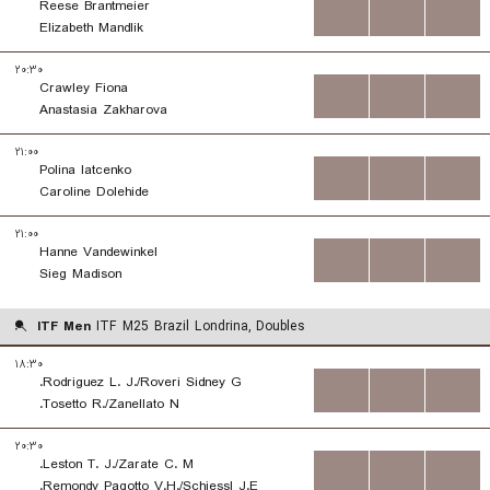
Reese Brantmeier
...
...
...
Elizabeth Mandlik
۲۰:۳۰
Crawley Fiona
...
...
...
Anastasia Zakharova
۲۱:۰۰
Polina Iatcenko
...
...
...
Caroline Dolehide
۲۱:۰۰
Hanne Vandewinkel
...
...
...
Sieg Madison
ITF Men
ITF M25 Brazil Londrina, Doubles
۱۸:۳۰
Rodriguez L. J./Roveri Sidney G.
...
...
...
Tosetto R./Zanellato N.
۲۰:۳۰
Leston T. J./Zarate C. M.
...
...
...
Remondy Pagotto V.H./Schiessl J.E.