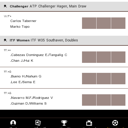
Challenger
ATP Challenger Hagen, Main Draw
۱۸:۳۰
Carlos Taberner
...
...
...
Marko Topo
ITF Women
ITF W35 Southaven, Doubles
۲۲:۰۰
Cabezas Dominguez E./Tanguilig C.
...
...
...
Chan J./Hui K.
۲۲:۰۵
Bueno H./Nahum G.
...
...
...
Lee E./Sema E.
۲۲:۰۵
Navarro M.F./Rodriguez V.
...
...
...
Guzman D./Williams S.