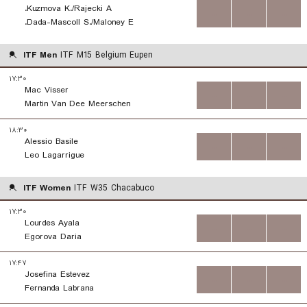
Kuzmova K./Rajecki A.
...
...
...
Dada-Mascoll S./Maloney E.
ITF Men
ITF M15 Belgium Eupen
۱۷:۳۰
Mac Visser
...
...
...
Martin Van Dee Meerschen
۱۸:۳۰
Alessio Basile
...
...
...
Leo Lagarrigue
ITF Women
ITF W35 Chacabuco
۱۷:۳۰
Lourdes Ayala
...
...
...
Egorova Daria
۱۷:۴۷
Josefina Estevez
...
...
...
Fernanda Labrana