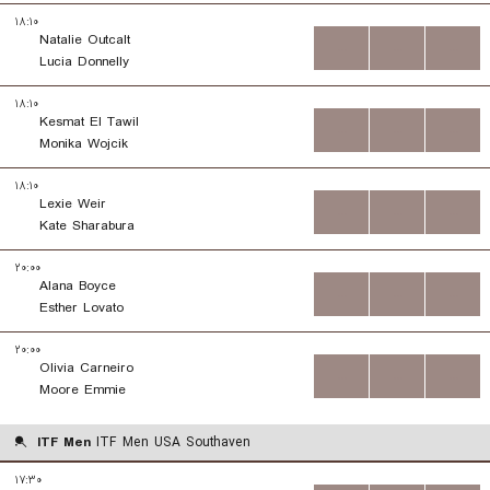
۱۸:۱۰
Natalie Outcalt
...
...
...
Lucia Donnelly
۱۸:۱۰
Kesmat El Tawil
...
...
...
Monika Wojcik
۱۸:۱۰
Lexie Weir
...
...
...
Kate Sharabura
۲۰:۰۰
Alana Boyce
...
...
...
Esther Lovato
۲۰:۰۰
Olivia Carneiro
...
...
...
Moore Emmie
ITF Men
ITF Men USA Southaven
۱۷:۳۰