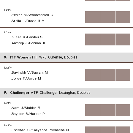
۲۰:۳۰
Exsted M./Woestendick C.
...
...
...
Ardila L./Dussault M.
۲۲:۰۰
Giese K./Landau S.
...
...
...
Anthrop J./Bennani K.
ITF Women
ITF W75 Ourense, Doubles
۱۸:۳۰
Savinykh V./Sawant M.
...
...
...
Jorge F./Jorge M.
Challenger
ATP Challenger Lexington, Doubles
۱۸:۳۰
Nam J./Stalder R.
...
...
...
Bayldon B./Harper P.
۱۸:۳۰
Escobar G./Kaliyanda Poonacha N.
...
...
...