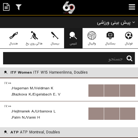
پیش بینی ورزشی
فوتبال
بسکتبال
والیبال
تنیس
بیسبال
هاکی روی یخ
هندبال
ITF Women
ITF W15 Hameenlinna, Doubles
۱۷:۰۰
Hageman M./Veldman K.
...
...
...
Blazkova K./Eigelsbach E. V.
۱۷:۰۰
Hejtmanek A./Urbanova L.
...
...
...
Palm N./Vanni H.
ATP
ATP Montreal, Doubles