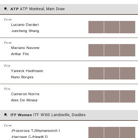
ATP
ATP Montreal, Main Draw
۲۰:۰۰
Luciano Darderi
...
...
...
Juncheng Shang
۲۰:۰۰
Mariano Navone
...
...
...
Arthur Fils
۲۱:۱۰
Yannick Hanfmann
...
...
...
Nuno Borges
۲۱:۱۰
Cameron Norrie
...
...
...
Alex De Minaur
ITF Women
ITF W100 Landisville, Doubles
۲۰:۰۰
Prozorova T./Shymanovich I.
...
...
...
Harrison C./Hewitt D.