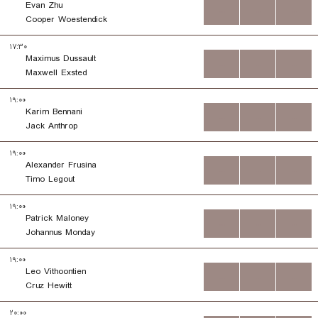
Evan Zhu
...
...
...
Cooper Woestendick
۱۷:۳۰
Maximus Dussault
...
...
...
Maxwell Exsted
۱۹:۰۰
Karim Bennani
...
...
...
Jack Anthrop
۱۹:۰۰
Alexander Frusina
...
...
...
Timo Legout
۱۹:۰۰
Patrick Maloney
...
...
...
Johannus Monday
۱۹:۰۰
Leo Vithoontien
...
...
...
Cruz Hewitt
۲۰:۰۰