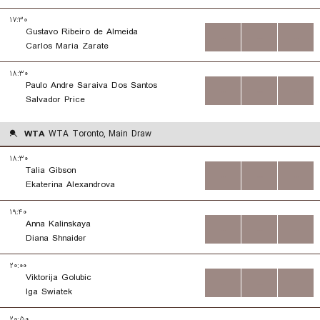
۱۷:۳۰
Gustavo Ribeiro de Almeida
...
...
...
Carlos Maria Zarate
۱۸:۳۰
Paulo Andre Saraiva Dos Santos
...
...
...
Salvador Price
WTA
WTA Toronto, Main Draw
۱۸:۳۰
Talia Gibson
...
...
...
Ekaterina Alexandrova
۱۹:۴۰
Anna Kalinskaya
...
...
...
Diana Shnaider
۲۰:۰۰
Viktorija Golubic
...
...
...
Iga Swiatek
۲۰:۵۰