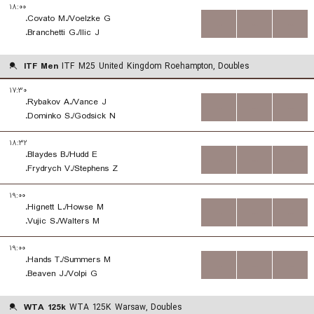
۱۸:۰۰
Covato M./Voelzke G.
...
...
...
Branchetti G./Ilic J.
ITF Men
ITF M25 United Kingdom Roehampton, Doubles
۱۷:۳۰
Rybakov A./Vance J.
...
...
...
Dominko S./Godsick N.
۱۸:۳۲
Blaydes B./Hudd E.
...
...
...
Frydrych V./Stephens Z.
۱۹:۰۰
Hignett L./Howse M.
...
...
...
Vujic S./Walters M.
۱۹:۰۰
Hands T./Summers M.
...
...
...
Beaven J./Volpi G.
WTA 125k
WTA 125K Warsaw, Doubles