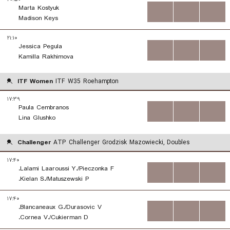
Marta Kostyuk
...
...
...
Madison Keys
۲۱:۱۰
Jessica Pegula
...
...
...
Kamilla Rakhimova
ITF Women
ITF W35 Roehampton
۱۷:۳۹
Paula Cembranos
...
...
...
Lina Glushko
Challenger
ATP Challenger Grodzisk Mazowiecki, Doubles
۱۷:۴۰
Lalami Laaroussi Y./Pieczonka F.
...
...
...
Kielan S./Matuszewski P.
۱۷:۴۰
Blancaneaux G./Durasovic V.
...
...
...
Cornea V./Cukierman D.