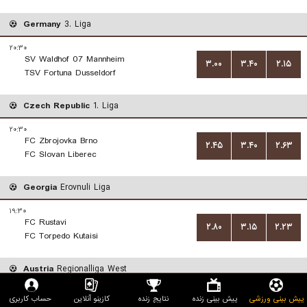
Germany
3. Liga
۲۰:۳۰
SV Waldhof 07 Mannheim
۳.۰۰
۳.۴۰
۲.۱۵
TSV Fortuna Dusseldorf
Czech Republic
1. Liga
۲۰:۳۰
FC Zbrojovka Brno
۲.۴۵
۳.۴۰
۲.۶۳
FC Slovan Liberec
Georgia
Erovnuli Liga
۱۹:۳۰
FC Rustavi
۲.۸۰
۳.۱۵
۲.۲۳
FC Torpedo Kutaisi
Austria
Regionalliga West
۱۹:۳۰
پیش بینی ورزشی
پیش بینی زنده
نتایج زنده
کازینو آنلاین
حساب کاربری
VfB Hohenems