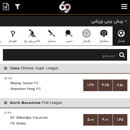
پیش بینی ورزشی
فوتبال
بسکتبال
والیبال
تنیس
بیسبال
هاکی روی یخ
فلوربال
پ
China
Chinese Super League
۱۵:۰۵
Beijing Guoan FC
۱.۳۶
۴.۷۵
۶.۵۰
Shenzhen Peng FC
North Macedonia
First League
۱۸:۳۰
KF Shkendija Haracine
۵.۰۰
۴.۰۰
۱.۴۵
FK Sileks