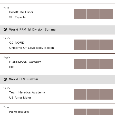
۲۱:۰۰
BoostGate Espor
...
...
...
SU Esports
World
PRM 1st Division Summer
۱۸:۳۰
G2 NORD
...
...
...
Unicorns Of Love Sexy Edition
۲۰:۳۰
ROSSMANN Centaurs
...
...
...
BIG
World
LES Summer
۱۸:۳۰
Team Heretics Academy
...
...
...
UB Alma Mater
۲۱:۰۰
Falke Esports
...
...
...