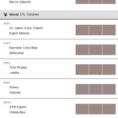
Barca eSports
World
LFL Summer
۱۹:۳۰
Ici Japon Corp. Esport
...
...
...
Esprit Shōnen
۲۰:۳۰
Karmine Corp Blue
...
...
...
Skillcamp
۲۱:۳۰
TLN Pirates
...
...
...
Joblife
۲۲:۳۰
Solary
...
...
...
Galions
۲۳:۳۰
ZYB Esport
...
...
...
Vitality.Bee