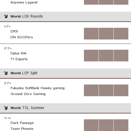
Anyones Legend
World
LCK Rounds
۱۱:۳۰
DRX
...
...
...
DN SOOPers
۱۳:۳۰
Dplus KIA
...
...
...
T1 Esports
World
LCP Split
۱۲:۳۰
Fukuoka SoftBank Hawks gaming
...
...
...
Ground Zero Gaming
World
TCL Summer
۱۸:۰۰
Dark Passage
...
...
...
Team Phoenix