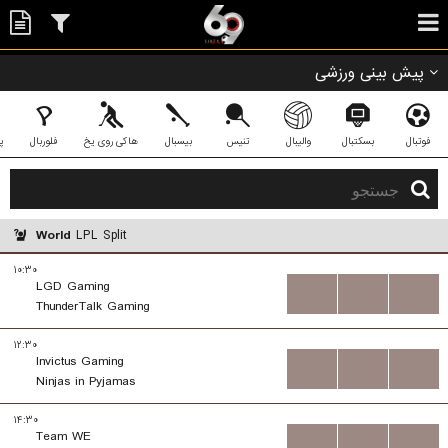
پیش بینی ورزشی
فوتبال
بسکتبال
والیبال
تنیس
بیسبال
هاکی روی یخ
فلوربال
پ
World
LPL Split
۱۰:۳۰
LGD Gaming
...
...
...
ThunderTalk Gaming
۱۲:۳۰
Invictus Gaming
...
...
...
Ninjas in Pyjamas
۱۴:۳۰
Team WE
...
...
...