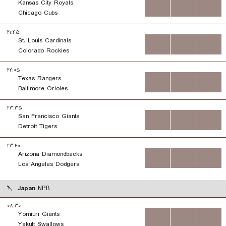
Kansas City Royals
...
...
...
Chicago Cubs
۲۱:۴۵
St. Louis Cardinals
...
...
...
Colorado Rockies
۲۲:۰۵
Texas Rangers
...
...
...
Baltimore Orioles
۲۳:۳۵
San Francisco Giants
...
...
...
Detroit Tigers
۲۳:۴۰
Arizona Diamondbacks
...
...
...
Los Angeles Dodgers
Japan
NPB
۰۸:۳۰
Yomiuri Giants
...
...
...
Yakult Swallows