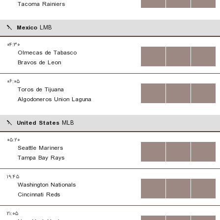
Tacoma Rainiers
Mexico
LMB
۰۴:۳۰
Olmecas de Tabasco
...
...
...
Bravos de Leon
۰۶:۰۵
Toros de Tijuana
...
...
...
Algodoneros Union Laguna
United States
MLB
۰۵:۲۰
Seattle Mariners
...
...
...
Tampa Bay Rays
۱۹:۴۵
Washington Nationals
...
...
...
Cincinnati Reds
۲۱:۰۵