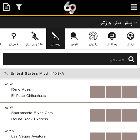
پیش بینی ورزشی
فوتبال
بسکتبال
والیبال
تنیس
بیسبال
هاکی روی یخ
فلوربال
ف
United States
MiLB Triple-A
۰۵:۰۵
Reno Aces
...
...
...
El Paso Chihuahuas
۰۵:۰۷
Sacramento River Cats
...
...
...
Round Rock Express
۰۵:۳۵
Las Vegas Aviators
...
...
...