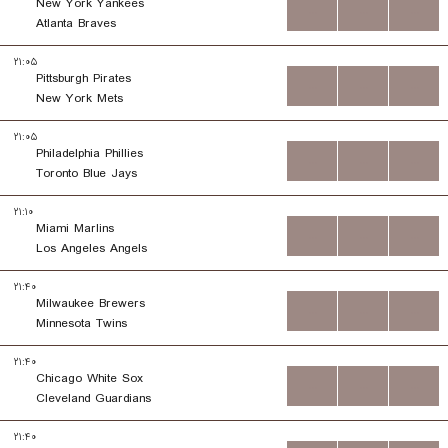
New York Yankees
...
...
...
Atlanta Braves
۲۱:۰۵
Pittsburgh Pirates
...
...
...
New York Mets
۲۱:۰۵
Philadelphia Phillies
...
...
...
Toronto Blue Jays
۲۱:۱۰
Miami Marlins
...
...
...
Los Angeles Angels
۲۱:۴۰
Milwaukee Brewers
...
...
...
Minnesota Twins
۲۱:۴۰
Chicago White Sox
...
...
...
Cleveland Guardians
۲۱:۴۰