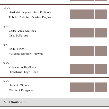
۰۸:۳۰
Hokkaido Nippon Ham Fighters
...
...
...
Tohoku Rakuten Golden Eagles
۱۱:۳۰
Chiba Lotte Marines
...
...
...
Orix Buffaloes
۱۱:۳۰
Seibu Lions
...
...
...
Fukuoka Softbank Hawks
۱۲:۳۰
Yokohama BayStars
...
...
...
Hiroshima Toyo Carp
۱۲:۳۰
Hanshin Tigers
...
...
...
Chunichi Dragons
Taiwan
CPBL