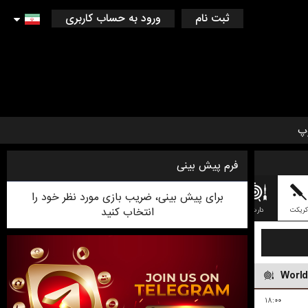
ثبت نام
ورود به حساب کاربری
پ
فرم پیش بینی
برای پیش بینی، ضریب بازی مورد نظر خود را
انتخاب کنید
کریکت
دارت
بازی PESSAPALLO ( بیس بال فندلاندی )
لیگ آف لجندز (LEAGUE OF LEGEND)
World
۱۸:۰۰