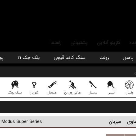
نده
کازینو آنلاین
پشتیبانی
راهنما
پاسور
رولت
سنگ کاغذ قیچی
بلک جک ۲۱
پو
والیبال
تنیس
بیسبال
هاکی روی یخ
هندبال
فلوربال
پینگ پونگ
اوی
میزبان
Modus Super Series