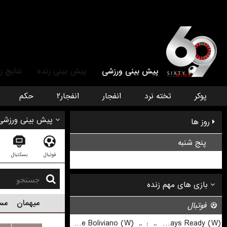
پیش بینی ورزشی
پیش بینی زنده
نتایج ز
پوکر
تخته نرد
انفجار
انفجار۲
حکم
پیش بینی ورزشی
روز ها
پنج شنبه
فوتبال
بسکتبال
جمعه
میهمان
مس