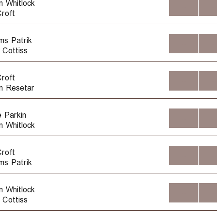
 Whitlock
...
...
roft
ams Patrik
...
...
 Cottiss
roft
...
...
n Resetar
e Parkin
...
...
 Whitlock
roft
...
...
ams Patrik
 Whitlock
...
...
 Cottiss