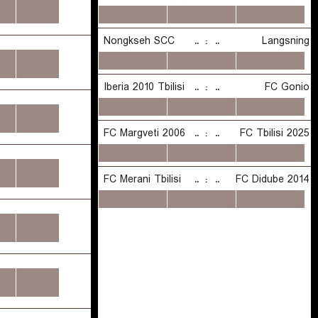
...
...
...
...
...
...