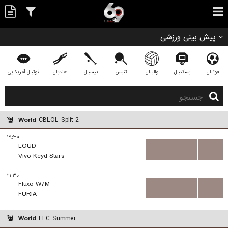
پیش بینی ورزشی
فوتبال
بسکتبال
والیبال
تنیس
بیسبال
هندبال
فوتبال آمریکایی
World
CBLOL Split 2
۱۹:۳۰
LOUD
...
...
...
Vivo Keyd Stars
۲۱:۳۰
Fluxo W7M
...
...
...
FURIA
World
LEC Summer