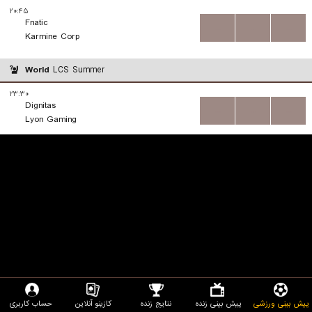
۲۰:۴۵
Fnatic
...
...
...
Karmine Corp
World
LCS Summer
۲۳:۳۰
Dignitas
...
...
...
Lyon Gaming
پیش بینی ورزشی
پیش بینی زنده
نتایج زنده
کازینو آنلاین
حساب کاربری