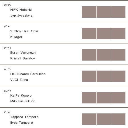
۱۵:۳۰
HIFK Helsinki
...
...
...
Jyp Jyvaskyla
۱۷:۰۰
Yuzhny Ural Orsk
...
...
...
Kulager
۱۷:۳۰
Buran Voronezh
...
...
...
Kristall Saratov
۱۸:۳۰
HC Dinamo Pardubice
...
...
...
VLCI Zilina
۱۸:۳۰
KalPa Kuopio
...
...
...
Mikkelin Jukurit
۱۹:۰۰
Tappara Tampere
...
...
...
Ilves Tampere