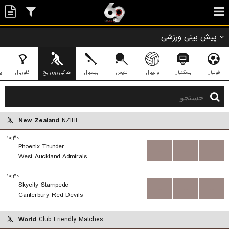
پیش بینی ورزشی
فوتبال
بسکتبال
والیبال
تنیس
بیسبال
هاکی روی یخ
فلوربال
پ
New Zealand
NZIHL
۱۰:۳۰
Phoenix Thunder
...
...
...
West Auckland Admirals
۱۰:۳۰
Skycity Stampede
...
...
...
Canterbury Red Devils
World
Club Friendly Matches