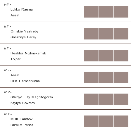
۱۰:۳۰
Lukko Rauma
...
...
...
Assat
۱۲:۳۰
Omskie Yastreby
...
...
...
Snezhnye Barsy
۱۲:۳۰
Reaktor Nizhnekamsk
...
...
...
Tolpar
۱۳:۰۰
Assat
...
...
...
HPK Hameenlinna
۱۳:۳۰
Stalnye Lisy Magnitogorsk
...
...
...
Krylya Sovetov
۱۵:۳۰
MHK Tambov
...
...
...
Dizelist Penza