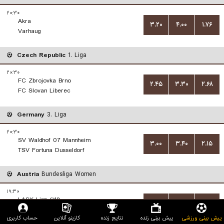
۲۰:۳۰
Akra
۳.۲۰
۴.۰۰
۱.۷۶
Varhaug
Czech Republic
1. Liga
۲۰:۳۰
FC Zbrojovka Brno
۲.۴۵
۳.۳۰
۲.۶۸
FC Slovan Liberec
Germany
3. Liga
۲۰:۳۰
SV Waldhof 07 Mannheim
۳.۰۰
۳.۴۰
۲.۱۵
TSV Fortuna Dusseldorf
Austria
Bundesliga Women
۱۹:۳۰
LASK Linz (W)
۴.۳۳
۳.۸۰
۱.۵۷
SK Sturm Graz (W)
پیش بینی ورزشی
پیش بینی زنده
نتایج زنده
کازینو آنلاین
حساب کاربری