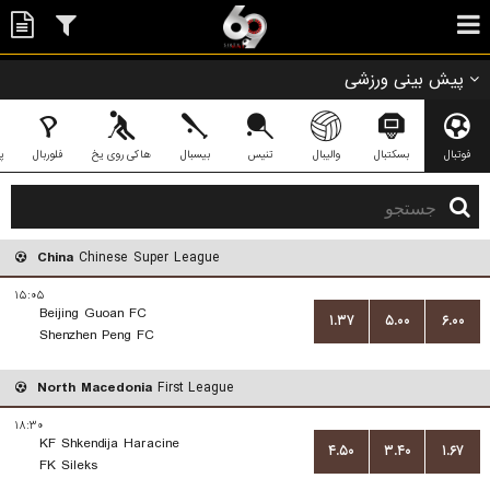
پیش بینی ورزشی
فوتبال
بسکتبال
والیبال
تنیس
بیسبال
هاکی روی یخ
فلوربال
پ
China
Chinese Super League
۱۵:۰۵
Beijing Guoan FC
۱.۳۷
۵.۰۰
۶.۰۰
Shenzhen Peng FC
North Macedonia
First League
۱۸:۳۰
KF Shkendija Haracine
۴.۵۰
۳.۴۰
۱.۶۷
FK Sileks