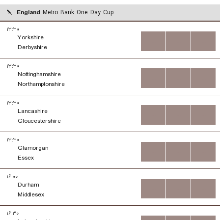
England
Metro Bank One Day Cup
۱۳:۳۰
Yorkshire
...
...
...
Derbyshire
۱۳:۳۰
Nottinghamshire
...
...
...
Northamptonshire
۱۳:۳۰
Lancashire
...
...
...
Gloucestershire
۱۳:۳۰
Glamorgan
...
...
...
Essex
۱۶:۰۰
Durham
...
...
...
Middlesex
۱۶:۳۰