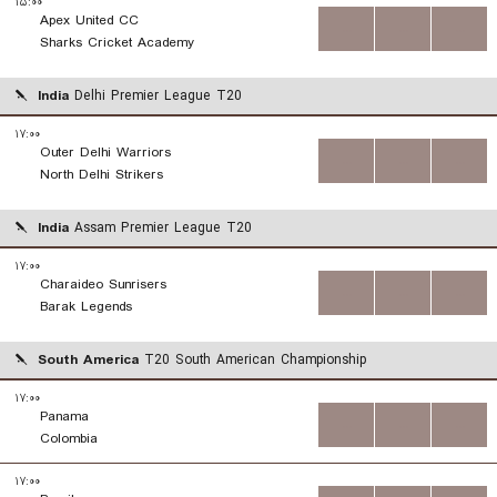
۱۵:۰۰
Apex United CC
...
...
...
Sharks Cricket Academy
India
Delhi Premier League T20
۱۷:۰۰
Outer Delhi Warriors
...
...
...
North Delhi Strikers
India
Assam Premier League T20
۱۷:۰۰
Charaideo Sunrisers
...
...
...
Barak Legends
South America
T20 South American Championship
۱۷:۰۰
Panama
...
...
...
Colombia
۱۷:۰۰