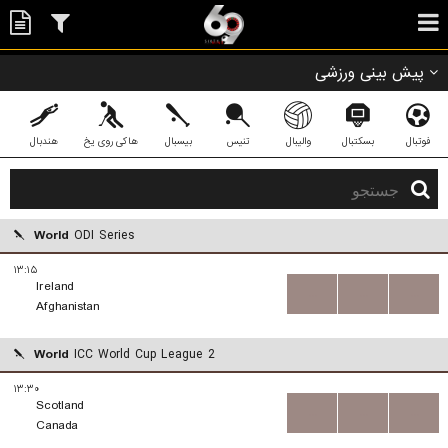
پیش بینی ورزشی
فوتبال
بسکتبال
والیبال
تنیس
بیسبال
هاکی روی یخ
هندبال
World
ODI Series
۱۳:۱۵
Ireland
...
...
...
Afghanistan
World
ICC World Cup League 2
۱۳:۳۰
Scotland
...
...
...
Canada