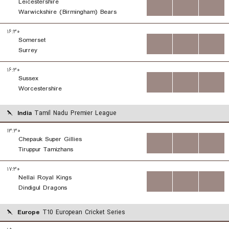
Leicestershire
...
...
...
Warwickshire (Birmingham) Bears
۱۶:۳۰
Somerset
...
...
...
Surrey
۱۶:۳۰
Sussex
...
...
...
Worcestershire
India
Tamil Nadu Premier League
۱۳:۳۰
Chepauk Super Gillies
...
...
...
Tiruppur Tamizhans
۱۷:۳۰
Nellai Royal Kings
...
...
...
Dindigul Dragons
Europe
T10 European Cricket Series