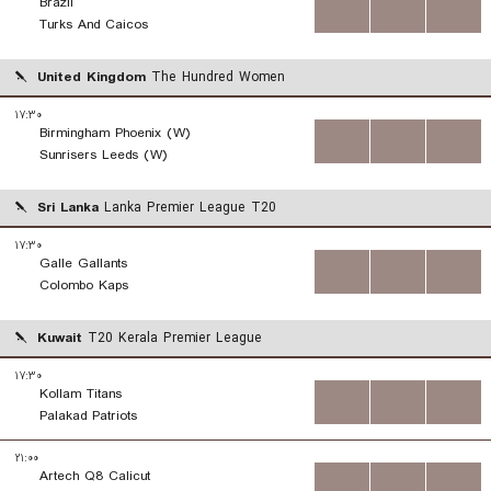
Brazil
...
...
...
Turks And Caicos
United Kingdom
The Hundred Women
۱۷:۳۰
Birmingham Phoenix (W)
...
...
...
Sunrisers Leeds (W)
Sri Lanka
Lanka Premier League T20
۱۷:۳۰
Galle Gallants
...
...
...
Colombo Kaps
Kuwait
T20 Kerala Premier League
۱۷:۳۰
Kollam Titans
...
...
...
Palakad Patriots
۲۱:۰۰
Artech Q8 Calicut
...
...
...