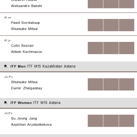
...
...
...
Aleksandre Bakshi
۱۴:۰۰
Pawit Sornlaksup
...
...
...
Shunsuke Mitsui
۱۴:۱۰
Colin Sinclair
...
...
...
Alibek Kachmazov
ITF Men
ITF M15 Kazakhstan Astana
۰۸:۳۰
Shunsuke Mitsui
...
...
...
Damir Zhalgasbay
ITF Women
ITF W15 Astana
۰۹:۳۰
Su Jeong Jang
...
...
...
Asylzhan Arystanbekova