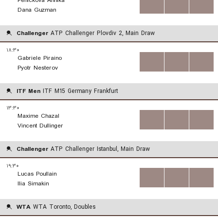
Penickova Annika
...
...
...
Dana Guzman
Challenger
ATP Challenger Plovdiv 2, Main Draw
۱۸:۳۰
Gabriele Piraino
...
...
...
Pyotr Nesterov
ITF Men
ITF M15 Germany Frankfurt
۱۳:۳۰
Maxime Chazal
...
...
...
Vincent Dullinger
Challenger
ATP Challenger Istanbul, Main Draw
۱۹:۳۰
Lucas Poullain
...
...
...
Ilia Simakin
WTA
WTA Toronto, Doubles