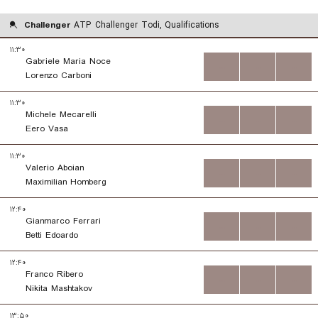
Challenger
ATP Challenger Todi, Qualifications
۱۱:۳۰
Gabriele Maria Noce
...
...
...
Lorenzo Carboni
۱۱:۳۰
Michele Mecarelli
...
...
...
Eero Vasa
۱۱:۳۰
Valerio Aboian
...
...
...
Maximilian Homberg
۱۲:۴۰
Gianmarco Ferrari
...
...
...
Betti Edoardo
۱۲:۴۰
Franco Ribero
...
...
...
Nikita Mashtakov
۱۳:۵۰