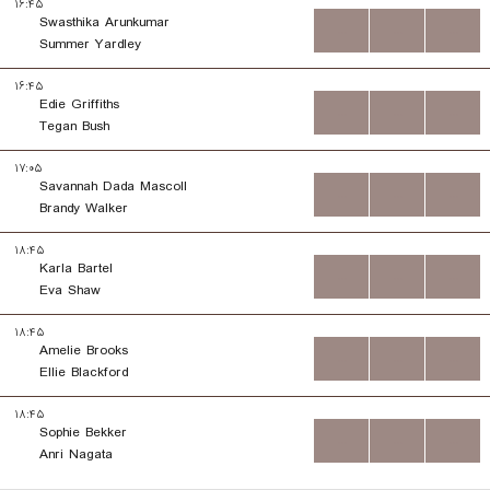
۱۶:۴۵
Swasthika Arunkumar
...
...
...
Summer Yardley
۱۶:۴۵
Edie Griffiths
...
...
...
Tegan Bush
۱۷:۰۵
Savannah Dada Mascoll
...
...
...
Brandy Walker
۱۸:۴۵
Karla Bartel
...
...
...
Eva Shaw
۱۸:۴۵
Amelie Brooks
...
...
...
Ellie Blackford
۱۸:۴۵
Sophie Bekker
...
...
...
Anri Nagata