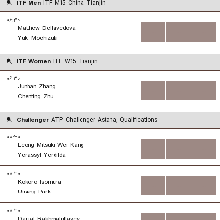
ITF Men
ITF M15 China Tianjin
۰۶:۳۰
Matthew Dellavedova
...
...
...
Yuki Mochizuki
ITF Women
ITF W15 Tianjin
۰۶:۳۰
Junhan Zhang
...
...
...
Chenting Zhu
Challenger
ATP Challenger Astana, Qualifications
۰۸:۳۰
Leong Mitsuki Wei Kang
...
...
...
Yerassyl Yerdilda
۰۸:۳۰
Kokoro Isomura
...
...
...
Uisung Park
۰۸:۳۰
Danial Rakhmatullayev