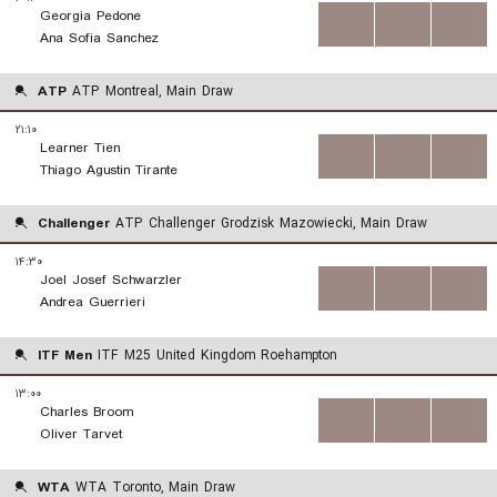
Georgia Pedone
...
...
...
Ana Sofia Sanchez
ATP
ATP Montreal, Main Draw
۲۱:۱۰
Learner Tien
...
...
...
Thiago Agustin Tirante
Challenger
ATP Challenger Grodzisk Mazowiecki, Main Draw
۱۴:۳۰
Joel Josef Schwarzler
...
...
...
Andrea Guerrieri
ITF Men
ITF M25 United Kingdom Roehampton
۱۳:۰۰
Charles Broom
...
...
...
Oliver Tarvet
WTA
WTA Toronto, Main Draw