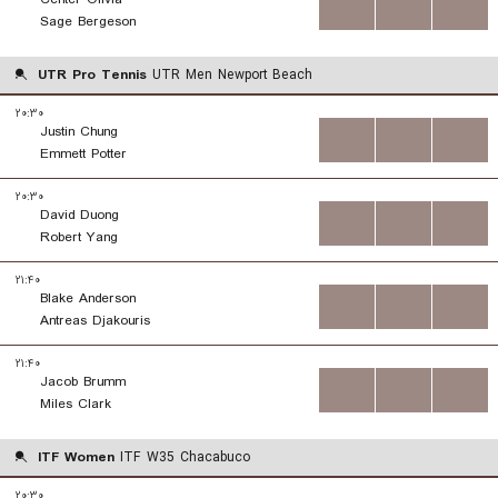
...
...
...
Sage Bergeson
UTR Pro Tennis
UTR Men Newport Beach
۲۰:۳۰
Justin Chung
...
...
...
Emmett Potter
۲۰:۳۰
David Duong
...
...
...
Robert Yang
۲۱:۴۰
Blake Anderson
...
...
...
Antreas Djakouris
۲۱:۴۰
Jacob Brumm
...
...
...
Miles Clark
ITF Women
ITF W35 Chacabuco
۲۰:۳۰