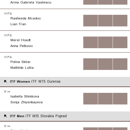
Arina Gabriela Vasilescu
۱۷:۳۵
Rasheeda Mcadoo
...
...
...
Lian Tran
۱۷:۳۵
Merel Hoedt
...
...
...
Anna Petkovic
۱۷:۳۵
Polina Skliar
...
...
...
Mathilde Lollia
ITF Women
ITF W75 Ourense
۱۲:۰۰
Isabella Shinikova
...
...
...
Sonja Zhiyenbayeva
ITF Men
ITF M15 Slovakia Poprad
۱۲:۰۰