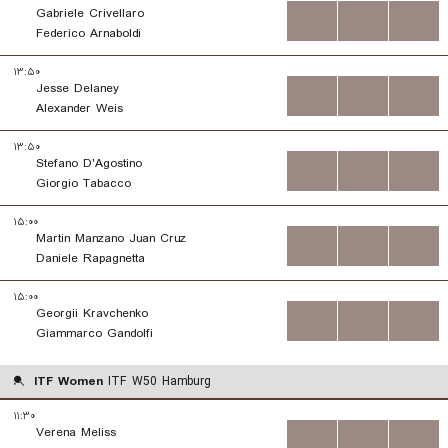
Gabriele Crivellaro
...
...
...
Federico Arnaboldi
۱۳:۵۰
Jesse Delaney
...
...
...
Alexander Weis
۱۳:۵۰
Stefano D'Agostino
...
...
...
Giorgio Tabacco
۱۵:۰۰
Martin Manzano Juan Cruz
...
...
...
Daniele Rapagnetta
۱۵:۰۰
Georgii Kravchenko
...
...
...
Giammarco Gandolfi
ITF Women
ITF W50 Hamburg
۱۱:۳۰
Verena Meliss
...
...
...