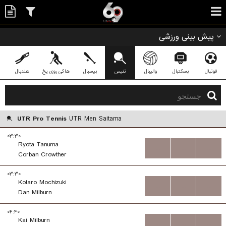
پیش بینی ورزشی
فوتبال
بسکتبال
والیبال
تنیس
بیسبال
هاکی روی یخ
هندبال
UTR Pro Tennis
UTR Men Saitama
۰۳:۳۰
Ryota Tanuma
...
...
...
Corban Crowther
۰۳:۳۰
Kotaro Mochizuki
...
...
...
Dan Milburn
۰۴:۴۰
Kai Milburn
...
...
...