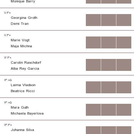
Monique Barry
۱۱:۳۰
Georgina Groth
...
...
...
Demi Tran
۱۱:۳۰
Marie Vogt
...
...
...
Maja Michna
۱۲:۳۰
Carolin Raschdorf
...
...
...
Alba Rey Garcia
۱۳:۰۵
Laima Vladson
...
...
...
Beatrice Ricci
۱۳:۰۵
Mara Guth
...
...
...
Michaela Bayerlova
۱۳:۳۰
Johanna Silva
...
...
...