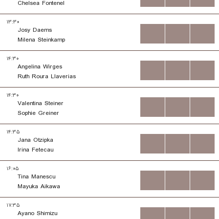
Chelsea Fontenel
۱۳:۳۰
Josy Daems
...
...
...
Milena Steinkamp
۱۴:۳۰
Angelina Wirges
...
...
...
Ruth Roura Llaverias
۱۴:۳۰
Valentina Steiner
...
...
...
Sophie Greiner
۱۴:۳۵
Jana Otzipka
...
...
...
Irina Fetecau
۱۶:۰۵
Tina Manescu
...
...
...
Mayuka Aikawa
۱۷:۳۵
Ayano Shimizu
...
...
...