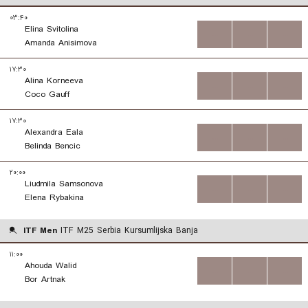
۰۳:۴۰
Elina Svitolina
...
...
...
Amanda Anisimova
۱۷:۳۰
Alina Korneeva
...
...
...
Coco Gauff
۱۷:۳۰
Alexandra Eala
...
...
...
Belinda Bencic
۲۰:۰۰
Liudmila Samsonova
...
...
...
Elena Rybakina
ITF Men
ITF M25 Serbia Kursumlijska Banja
۱۱:۰۰
Ahouda Walid
...
...
...
Bor Artnak