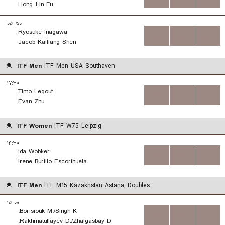
Hong-Lin Fu
۰۵:۵۰
Ryosuke Inagawa
...
...
...
Jacob Kailiang Shen
ITF Men
ITF Men USA Southaven
۱۷:۳۰
Timo Legout
...
...
...
Evan Zhu
ITF Women
ITF W75 Leipzig
۱۴:۳۰
Ida Wobker
...
...
...
Irene Burillo Escorihuela
ITF Men
ITF M15 Kazakhstan Astana, Doubles
۱۵:۰۰
Borisiouk M./Singh K.
...
...
...
Rakhmatullayev D./Zhalgasbay D.