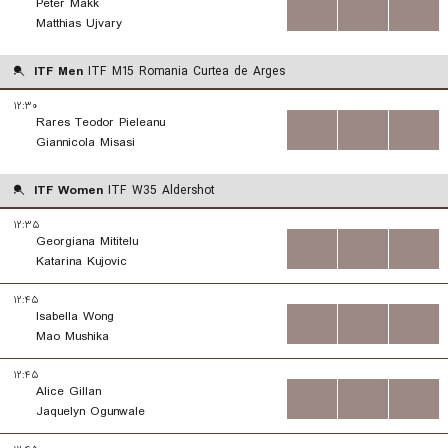
Peter Makk
...
...
...
Matthias Ujvary
ITF Men
ITF M15 Romania Curtea de Arges
۱۲:۳۰
Rares Teodor Pieleanu
...
...
...
Giannicola Misasi
ITF Women
ITF W35 Aldershot
۱۲:۳۵
Georgiana Mititelu
...
...
...
Katarina Kujovic
۱۲:۴۵
Isabella Wong
...
...
...
Mao Mushika
۱۲:۴۵
Alice Gillan
...
...
...
Jaquelyn Ogunwale