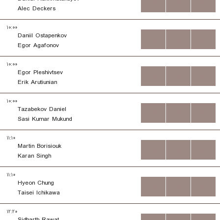
...
...
...
Alec Deckers
۱۰:۰۰
Daniil Ostapenkov
...
...
...
Egor Agafonov
۱۰:۰۰
Egor Pleshivtsev
...
...
...
Erik Arutiunian
۱۰:۰۰
Tazabekov Daniel
...
...
...
Sasi Kumar Mukund
۱۱:۱۰
Martin Borisiouk
...
...
...
Karan Singh
۱۱:۱۰
Hyeon Chung
...
...
...
Taisei Ichikawa
۱۲:۲۰
Sidharth Rawat