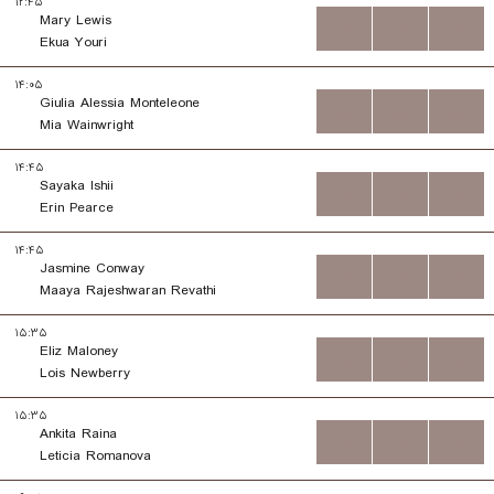
۱۲:۴۵
Mary Lewis
...
...
...
Ekua Youri
۱۴:۰۵
Giulia Alessia Monteleone
...
...
...
Mia Wainwright
۱۴:۴۵
Sayaka Ishii
...
...
...
Erin Pearce
۱۴:۴۵
Jasmine Conway
...
...
...
Maaya Rajeshwaran Revathi
۱۵:۳۵
Eliz Maloney
...
...
...
Lois Newberry
۱۵:۳۵
Ankita Raina
...
...
...
Leticia Romanova