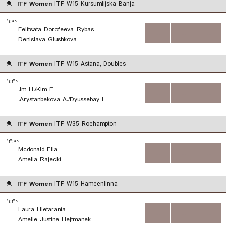
ITF Women
ITF W15 Kursumlijska Banja
۱۱:۰۰
Felitsata Dorofeeva-Rybas
...
...
...
Denislava Glushkova
ITF Women
ITF W15 Astana, Doubles
۱۱:۳۰
Im H./Kim E.
...
...
...
Arystanbekova A./Dyussebay I.
ITF Women
ITF W35 Roehampton
۱۳:۰۰
Mcdonald Ella
...
...
...
Amelia Rajecki
ITF Women
ITF W15 Hameenlinna
۱۱:۳۰
Laura Hietaranta
...
...
...
Amelie Justine Hejtmanek