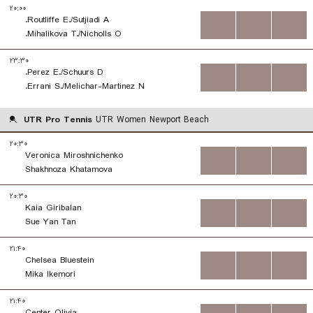
۲۰:۰۰
Routliffe E./Sutjiadi A.
...
...
...
Mihalikova T./Nicholls O.
۲۳:۳۰
Perez E./Schuurs D.
...
...
...
Errani S./Melichar-Martinez N.
UTR Pro Tennis
UTR Women Newport Beach
۲۰:۳۰
Veronica Miroshnichenko
...
...
...
Shakhnoza Khatamova
۲۰:۳۰
Kaia Giribalan
...
...
...
Sue Yan Tan
۲۱:۴۰
Chelsea Bluestein
...
...
...
Mika Ikemori
۲۱:۴۰
Center Olivia