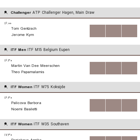
Challenger
ATP Challenger Hagen, Main Draw
۱۶:۰۰
Tom Gentzsch
...
...
...
Jerome Kym
ITF Men
ITF M15 Belgium Eupen
۱۶:۳۰
Martin Van Dee Meerschen
...
...
...
Theo Papamalamis
ITF Women
ITF W75 Koksijde
۱۶:۳۰
Palicova Barbora
...
...
...
Noemi Basiletti
ITF Women
ITF W35 Southaven
۱۷:۳۰