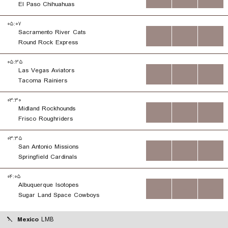
El Paso Chihuahuas
۰۵:۰۷
Sacramento River Cats
...
...
...
Round Rock Express
۰۵:۳۵
Las Vegas Aviators
...
...
...
Tacoma Rainiers
۰۳:۳۰
Midland Rockhounds
...
...
...
Frisco Roughriders
۰۳:۳۵
San Antonio Missions
...
...
...
Springfield Cardinals
۰۴:۰۵
Albuquerque Isotopes
...
...
...
Sugar Land Space Cowboys
Mexico
LMB