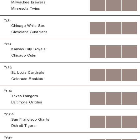
Milwaukee Brewers
...
...
...
Minnesota Twins
۲۱:۴۰
Chicago White Sox
...
...
...
Cleveland Guardians
۲۱:۴۰
Kansas City Royals
...
...
...
Chicago Cubs
۲۱:۴۵
St. Louis Cardinals
...
...
...
Colorado Rockies
۲۲:۰۵
Texas Rangers
...
...
...
Baltimore Orioles
۲۳:۳۵
San Francisco Giants
...
...
...
Detroit Tigers
۲۳:۴۰