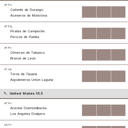
۰۳:۳۰
Caliente de Durango
...
...
...
Aceseros de Monclova
۰۳:۴۵
Piratas de Campeche
...
...
...
Pericos de Puebla
۰۴:۳۰
Olmecas de Tabasco
...
...
...
Bravos de Leon
۰۶:۰۵
Toros de Tijuana
...
...
...
Algodoneros Union Laguna
United States
MLB
۰۳:۴۰
Arizona Diamondbacks
...
...
...
Los Angeles Dodgers
۰۵:۲۰