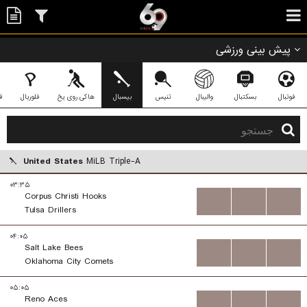
پیش بینی ورزشی
فوتبال
بسکتبال
والیبال
تنیس
بیسبال
هاکی روی یخ
فلوربال
ف
United States
MiLB Triple-A
۰۳:۳۵
Corpus Christi Hooks
...
...
...
Tulsa Drillers
۰۴:۰۵
Salt Lake Bees
...
...
...
Oklahoma City Comets
۰۵:۰۵
Reno Aces
...
...
...