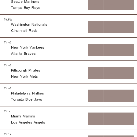
Seattle Mariners
...
...
...
Tampa Bay Rays
۱۹:۴۵
Washington Nationals
...
...
...
Cincinnati Reds
۲۱:۰۵
New York Yankees
...
...
...
Atlanta Braves
۲۱:۰۵
Pittsburgh Pirates
...
...
...
New York Mets
۲۱:۰۵
Philadelphia Phillies
...
...
...
Toronto Blue Jays
۲۱:۱۰
Miami Marlins
...
...
...
Los Angeles Angels
۲۱:۴۰