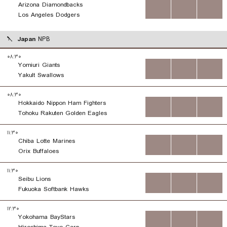
Arizona Diamondbacks
...
...
...
Los Angeles Dodgers
Japan
NPB
۰۸:۳۰
Yomiuri Giants
...
...
...
Yakult Swallows
۰۸:۳۰
Hokkaido Nippon Ham Fighters
...
...
...
Tohoku Rakuten Golden Eagles
۱۱:۳۰
Chiba Lotte Marines
...
...
...
Orix Buffaloes
۱۱:۳۰
Seibu Lions
...
...
...
Fukuoka Softbank Hawks
۱۲:۳۰
Yokohama BayStars
...
...
...