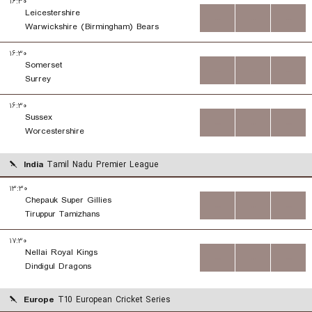
۱۶:۳۰
Leicestershire
...
...
...
Warwickshire (Birmingham) Bears
۱۶:۳۰
Somerset
...
...
...
Surrey
۱۶:۳۰
Sussex
...
...
...
Worcestershire
India
Tamil Nadu Premier League
۱۳:۳۰
Chepauk Super Gillies
...
...
...
Tiruppur Tamizhans
۱۷:۳۰
Nellai Royal Kings
...
...
...
Dindigul Dragons
Europe
T10 European Cricket Series