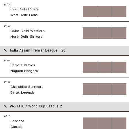
۱۱:۳۰
East Delhi Riders
...
...
...
West Delhi Lions
۱۷:۰۰
Outer Delhi Warriors
...
...
...
North Delhi Strikers
India
Assam Premier League T20
۱۲:۰۰
Barpeta Braves
...
...
...
Nagaon Rangers
۱۷:۰۰
Charaideo Sunrisers
...
...
...
Barak Legends
World
ICC World Cup League 2
۱۳:۳۰
Scotland
...
...
...
Canada