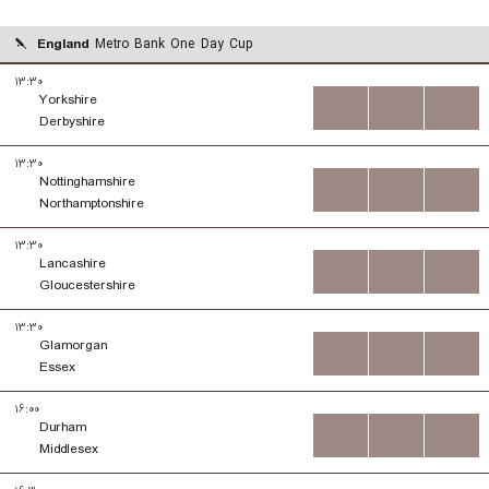
England
Metro Bank One Day Cup
۱۳:۳۰
Yorkshire
...
...
...
Derbyshire
۱۳:۳۰
Nottinghamshire
...
...
...
Northamptonshire
۱۳:۳۰
Lancashire
...
...
...
Gloucestershire
۱۳:۳۰
Glamorgan
...
...
...
Essex
۱۶:۰۰
Durham
...
...
...
Middlesex