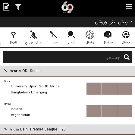
پیش بینی ورزشی
فوتبال
بسکتبال
والیبال
تنیس
بیسبال
هاکی روی یخ
فلوربال
پ
World
ODI Series
۱۱:۰۰
University Sport South Africa
...
...
...
Bangladesh Emerging
۱۳:۱۵
Ireland
...
...
...
Afghanistan
India
Delhi Premier League T20