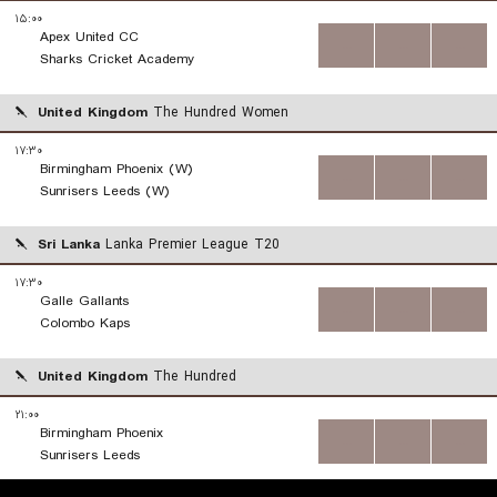
۱۵:۰۰
Apex United CC
...
...
...
Sharks Cricket Academy
United Kingdom
The Hundred Women
۱۷:۳۰
Birmingham Phoenix (W)
...
...
...
Sunrisers Leeds (W)
Sri Lanka
Lanka Premier League T20
۱۷:۳۰
Galle Gallants
...
...
...
Colombo Kaps
United Kingdom
The Hundred
۲۱:۰۰
Birmingham Phoenix
...
...
...
Sunrisers Leeds