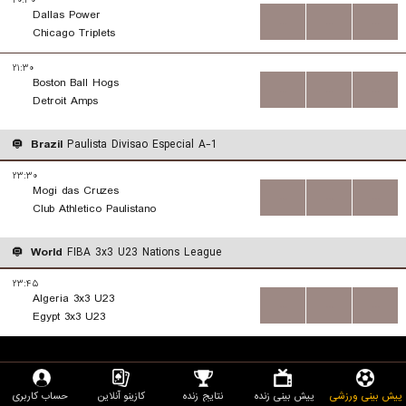
۲۰:۳۰
Dallas Power
...
...
...
Chicago Triplets
۲۱:۳۰
Boston Ball Hogs
...
...
...
Detroit Amps
Brazil
Paulista Divisao Especial A-1
۲۳:۳۰
Mogi das Cruzes
...
...
...
Club Athletico Paulistano
World
FIBA 3x3 U23 Nations League
۲۳:۴۵
Algeria 3x3 U23
...
...
...
Egypt 3x3 U23
پیش بینی ورزشی
پیش بینی زنده
نتایج زنده
کازینو آنلاین
حساب کاربری