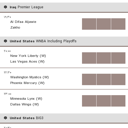
Iraq
Premier League
۱۹:۳۰
Al Difaa Aljawie
...
...
...
Zakho
United States
WNBA Including Playoffs
۲۰:۰۰
New York Liberty (W)
...
...
...
Las Vegas Aces (W)
۲۲:۳۰
Washington Mystics (W)
...
...
...
Phoenix Mercury (W)
۲۳:۰۰
Minnesota Lynx (W)
...
...
...
Dallas Wings (W)
United States
BIG3