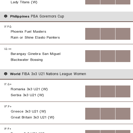
Lady Titans (W)
Philippines
PBA Governors Cup
۱۲:۴۵
Phoenix Fuel Masters
...
...
...
Rain or Shine Elasto Painters
۱۵:۰۰
Barangay Ginebra San Miguel
...
...
...
Blackwater Bossing
World
FIBA 3x3 U21 Nations League Women
۱۲:۵۰
Romania 3x3 U21 (W)
...
...
...
Serbia 3x3 U21 (W)
۱۳:۴۰
Greece 3x3 U21 (W)
...
...
...
Great Britain 3x3 U21 (W)
۱۴:۴۰