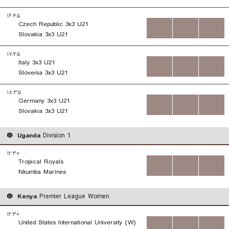
۱۶:۴۵
Czech Republic 3x3 U21
...
...
...
Slovakia 3x3 U21
۱۷:۴۵
Italy 3x3 U21
...
...
...
Slovenia 3x3 U21
۱۸:۳۵
Germany 3x3 U21
...
...
...
Slovakia 3x3 U21
Uganda
Division 1
۱۲:۳۰
Tropical Royals
...
...
...
Nkumba Marines
Kenya
Premier League Women
۱۲:۳۰
United States International University (W)
...
...
...