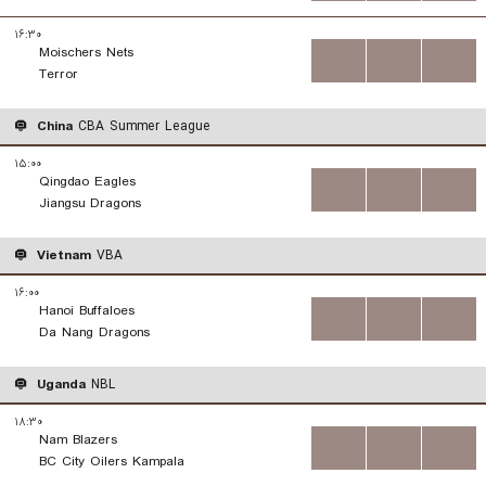
۱۶:۳۰
Moischers Nets
...
...
...
Terror
China
CBA Summer League
۱۵:۰۰
Qingdao Eagles
...
...
...
Jiangsu Dragons
Vietnam
VBA
۱۶:۰۰
Hanoi Buffaloes
...
...
...
Da Nang Dragons
Uganda
NBL
۱۸:۳۰
Nam Blazers
...
...
...
BC City Oilers Kampala