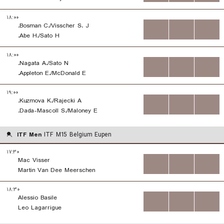
۱۸:۰۰
Bosman C./Visscher S. J.
...
...
...
Abe H./Sato H.
۱۸:۰۰
Nagata A./Sato N.
...
...
...
Appleton E./McDonald E.
۱۹:۰۰
Kuzmova K./Rajecki A.
...
...
...
Dada-Mascoll S./Maloney E.
ITF Men
ITF M15 Belgium Eupen
۱۷:۳۰
Mac Visser
...
...
...
Martin Van Dee Meerschen
۱۸:۳۰
Alessio Basile
...
...
...
Leo Lagarrigue