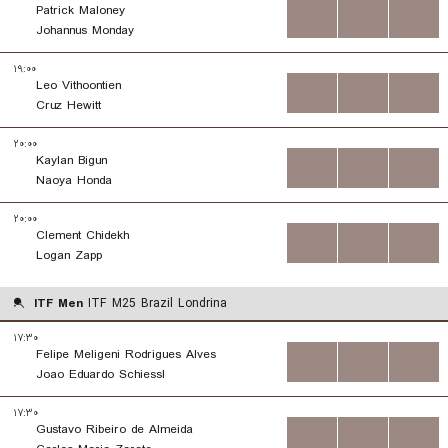
Patrick Maloney
...
...
...
Johannus Monday
۱۹:۰۰
Leo Vithoontien
...
...
...
Cruz Hewitt
۲۰:۰۰
Kaylan Bigun
...
...
...
Naoya Honda
۲۰:۰۰
Clement Chidekh
...
...
...
Logan Zapp
ITF Men
ITF M25 Brazil Londrina
۱۷:۳۰
Felipe Meligeni Rodrigues Alves
...
...
...
Joao Eduardo Schiessl
۱۷:۳۰
Gustavo Ribeiro de Almeida
...
...
...