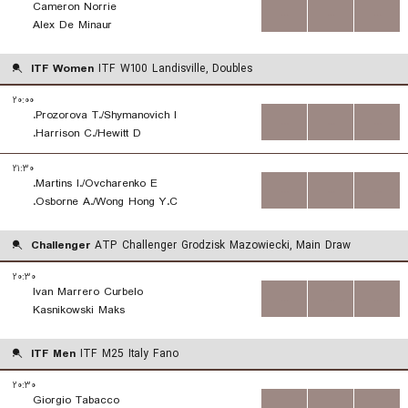
Cameron Norrie
...
...
...
Alex De Minaur
ITF Women
ITF W100 Landisville, Doubles
۲۰:۰۰
Prozorova T./Shymanovich I.
...
...
...
Harrison C./Hewitt D.
۲۱:۳۰
Martins I./Ovcharenko E.
...
...
...
Osborne A./Wong Hong Y.C.
Challenger
ATP Challenger Grodzisk Mazowiecki, Main Draw
۲۰:۳۰
Ivan Marrero Curbelo
...
...
...
Kasnikowski Maks
ITF Men
ITF M25 Italy Fano
۲۰:۳۰
Giorgio Tabacco
...
...
...