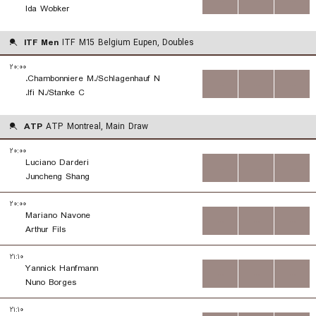
Ida Wobker
ITF Men
ITF M15 Belgium Eupen, Doubles
۲۰:۰۰
Chambonniere M./Schlagenhauf N.
...
...
...
Ifi N./Stanke C.
ATP
ATP Montreal, Main Draw
۲۰:۰۰
Luciano Darderi
...
...
...
Juncheng Shang
۲۰:۰۰
Mariano Navone
...
...
...
Arthur Fils
۲۱:۱۰
Yannick Hanfmann
...
...
...
Nuno Borges
۲۱:۱۰