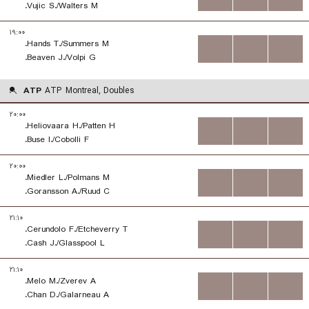
Vujic S./Walters M.
۱۹:۰۰
Hands T./Summers M.
...
...
...
Beaven J./Volpi G.
ATP
ATP Montreal, Doubles
۲۰:۰۰
Heliovaara H./Patten H.
...
...
...
Buse I./Cobolli F.
۲۰:۰۰
Miedler L./Polmans M.
...
...
...
Goransson A./Ruud C.
۲۱:۱۰
Cerundolo F./Etcheverry T.
...
...
...
Cash J./Glasspool L.
۲۱:۱۰
Melo M./Zverev A.
...
...
...
Chan D./Galarneau A.