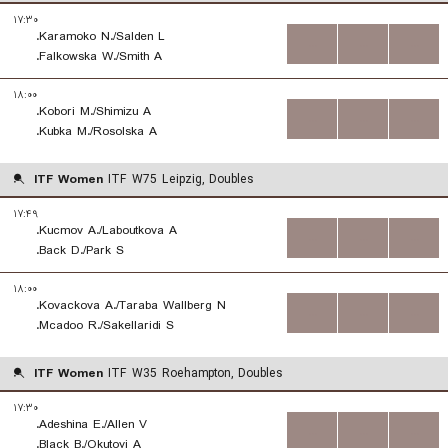
۱۷:۳۰
Karamoko N./Salden L.
...
...
...
Falkowska W./Smith A.
۱۸:۰۰
Kobori M./Shimizu A.
...
...
...
Kubka M./Rosolska A.
ITF Women
ITF W75 Leipzig, Doubles
۱۷:۴۹
Kucmov A./Laboutkova A.
...
...
...
Back D./Park S.
۱۸:۰۰
Kovackova A./Taraba Wallberg N.
...
...
...
Mcadoo R./Sakellaridi S.
ITF Women
ITF W35 Roehampton, Doubles
۱۷:۳۰
Adeshina E./Allen V.
...
...
...
Black B./Okutoyi A.