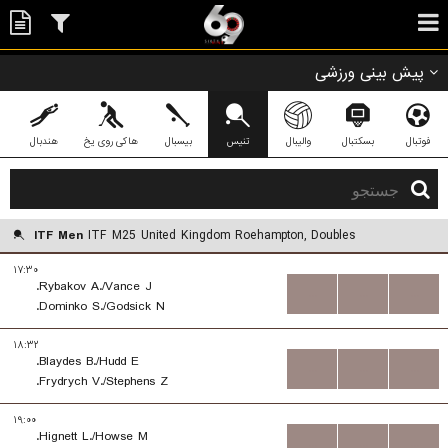
پیش بینی ورزشی
فوتبال
بسکتبال
والیبال
تنیس
بیسبال
هاکی روی یخ
هندبال
ITF Men
ITF M25 United Kingdom Roehampton, Doubles
۱۷:۳۰
Rybakov A./Vance J.
...
...
...
Dominko S./Godsick N.
۱۸:۳۲
Blaydes B./Hudd E.
...
...
...
Frydrych V./Stephens Z.
۱۹:۰۰
Hignett L./Howse M.
...
...
...