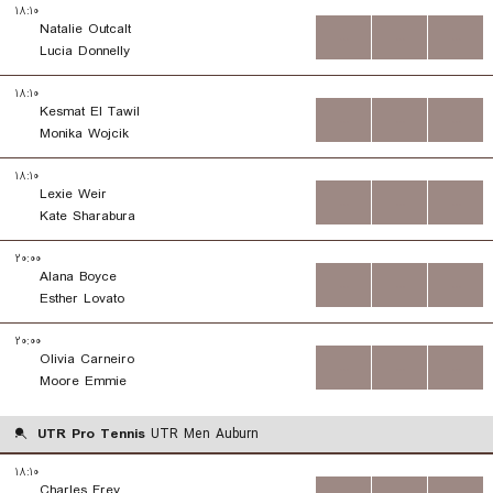
۱۸:۱۰
Natalie Outcalt
...
...
...
Lucia Donnelly
۱۸:۱۰
Kesmat El Tawil
...
...
...
Monika Wojcik
۱۸:۱۰
Lexie Weir
...
...
...
Kate Sharabura
۲۰:۰۰
Alana Boyce
...
...
...
Esther Lovato
۲۰:۰۰
Olivia Carneiro
...
...
...
Moore Emmie
UTR Pro Tennis
UTR Men Auburn
۱۸:۱۰
Charles Frey