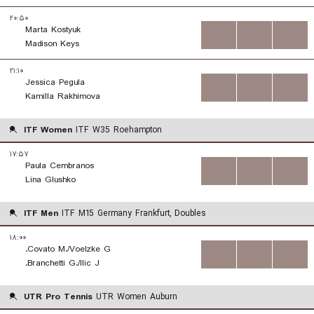
۲۰:۵۰
Marta Kostyuk
...
...
...
Madison Keys
۲۱:۱۰
Jessica Pegula
...
...
...
Kamilla Rakhimova
ITF Women
ITF W35 Roehampton
۱۷:۵۷
Paula Cembranos
...
...
...
Lina Glushko
ITF Men
ITF M15 Germany Frankfurt, Doubles
۱۸:۰۰
Covato M./Voelzke G.
...
...
...
Branchetti G./Ilic J.
UTR Pro Tennis
UTR Women Auburn