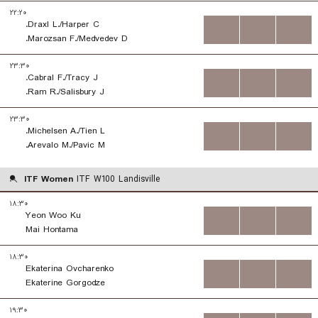
۲۲:۲۰
Draxl L./Harper C.
...
...
...
Marozsan F./Medvedev D.
۲۳:۳۰
Cabral F./Tracy J.
...
...
...
Ram R./Salisbury J.
۲۳:۳۰
Michelsen A./Tien L.
...
...
...
Arevalo M./Pavic M.
ITF Women
ITF W100 Landisville
۱۸:۳۰
Yeon Woo Ku
...
...
...
Mai Hontama
۱۸:۳۰
Ekaterina Ovcharenko
...
...
...
Ekaterine Gorgodze
۱۹:۳۰