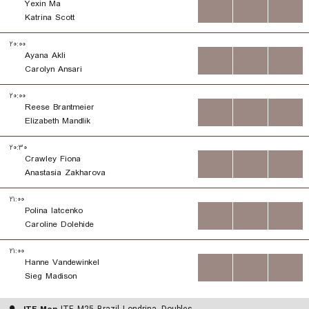
Yexin Ma
...
...
...
Katrina Scott
۲۰:۰۰
Ayana Akli
...
...
...
Carolyn Ansari
۲۰:۰۰
Reese Brantmeier
...
...
...
Elizabeth Mandlik
۲۰:۳۰
Crawley Fiona
...
...
...
Anastasia Zakharova
۲۱:۰۰
Polina Iatcenko
...
...
...
Caroline Dolehide
۲۱:۰۰
Hanne Vandewinkel
...
...
...
Sieg Madison