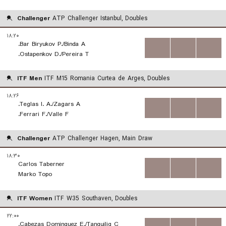
Challenger
ATP Challenger Istanbul, Doubles
۱۸:۲۰
Bar Biryukov P./Binda A.
...
...
...
Ostapenkov D./Pereira T.
ITF Men
ITF M15 Romania Curtea de Arges, Doubles
۱۸:۲۶
Teglas I. A./Zagars A.
...
...
...
Ferrari F./Valle F.
Challenger
ATP Challenger Hagen, Main Draw
۱۸:۳۰
Carlos Taberner
...
...
...
Marko Topo
ITF Women
ITF W35 Southaven, Doubles
۲۲:۰۰
Cabezas Dominguez E./Tanguilig C.