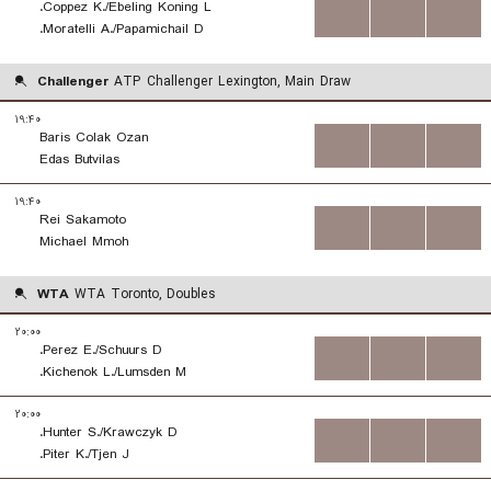
Coppez K./Ebeling Koning L.
...
...
...
Moratelli A./Papamichail D.
Challenger
ATP Challenger Lexington, Main Draw
۱۹:۴۰
Baris Colak Ozan
...
...
...
Edas Butvilas
۱۹:۴۰
Rei Sakamoto
...
...
...
Michael Mmoh
WTA
WTA Toronto, Doubles
۲۰:۰۰
Perez E./Schuurs D.
...
...
...
Kichenok L./Lumsden M.
۲۰:۰۰
Hunter S./Krawczyk D.
...
...
...
Piter K./Tjen J.