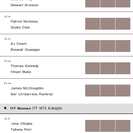
...
...
...
Stewart Aronson
۱۸:۱۰
Patrick Nicholas
...
...
...
Szabo Dani
۱۸:۱۰
AJ Deem
...
...
...
Bonaiuti Giuseppe
۲۰:۰۰
Thomas Kennedy
...
...
...
Hilsen Blake
۲۰:۰۰
James McGloughlin
...
...
...
Iker Urribarrens Ramirez
ITF Women
ITF W75 Koksijde
۱۸:۱۱
Jana Otzipka
...
...
...
Tatiana Pieri