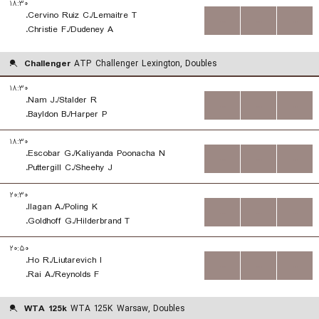
۱۸:۳۰
Cervino Ruiz C./Lemaitre T.
...
...
...
Christie F./Dudeney A.
Challenger
ATP Challenger Lexington, Doubles
۱۸:۳۰
Nam J./Stalder R.
...
...
...
Bayldon B./Harper P.
۱۸:۳۰
Escobar G./Kaliyanda Poonacha N.
...
...
...
Puttergill C./Sheehy J.
۲۰:۳۰
Ilagan A./Poling K.
...
...
...
Goldhoff G./Hilderbrand T.
۲۰:۵۰
Ho R./Liutarevich I.
...
...
...
Rai A./Reynolds F.
WTA 125k
WTA 125K Warsaw, Doubles