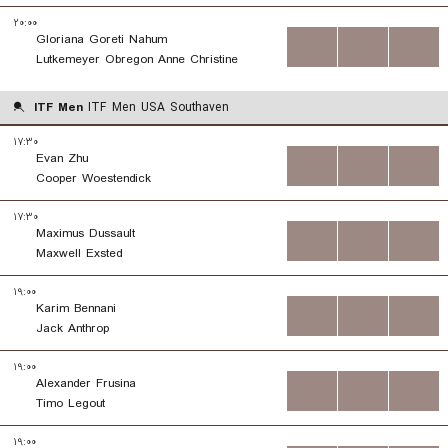
۲۰:۰۰
Gloriana Goreti Nahum
...
...
...
Lutkemeyer Obregon Anne Christine
ITF Men
ITF Men USA Southaven
۱۷:۳۰
Evan Zhu
...
...
...
Cooper Woestendick
۱۷:۳۰
Maximus Dussault
...
...
...
Maxwell Exsted
۱۹:۰۰
Karim Bennani
...
...
...
Jack Anthrop
۱۹:۰۰
Alexander Frusina
...
...
...
Timo Legout
۱۹:۰۰