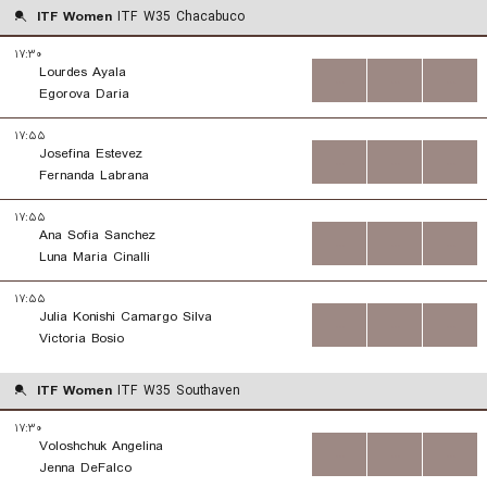
ITF Women
ITF W35 Chacabuco
۱۷:۳۰
Lourdes Ayala
...
...
...
Egorova Daria
۱۷:۵۵
Josefina Estevez
...
...
...
Fernanda Labrana
۱۷:۵۵
Ana Sofia Sanchez
...
...
...
Luna Maria Cinalli
۱۷:۵۵
Julia Konishi Camargo Silva
...
...
...
Victoria Bosio
ITF Women
ITF W35 Southaven
۱۷:۳۰
Voloshchuk Angelina
...
...
...
Jenna DeFalco