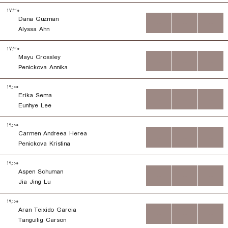
۱۷:۳۰
Dana Guzman
...
...
...
Alyssa Ahn
۱۷:۳۰
Mayu Crossley
...
...
...
Penickova Annika
۱۹:۰۰
Erika Sema
...
...
...
Eunhye Lee
۱۹:۰۰
Carmen Andreea Herea
...
...
...
Penickova Kristina
۱۹:۰۰
Aspen Schuman
...
...
...
Jia Jing Lu
۱۹:۰۰
Aran Teixido Garcia
...
...
...
Tanguilig Carson