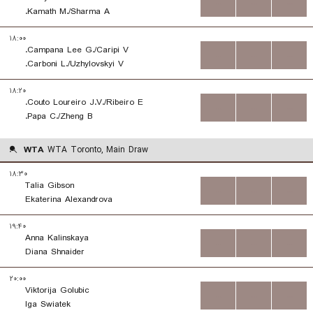
...
...
...
Kamath M./Sharma A.
۱۸:۰۰
Campana Lee G./Caripi V.
...
...
...
Carboni L./Uzhylovskyi V.
۱۸:۲۰
Couto Loureiro J.V./Ribeiro E.
...
...
...
Papa C./Zheng B.
WTA
WTA Toronto, Main Draw
۱۸:۳۰
Talia Gibson
...
...
...
Ekaterina Alexandrova
۱۹:۴۰
Anna Kalinskaya
...
...
...
Diana Shnaider
۲۰:۰۰
Viktorija Golubic
...
...
...
Iga Swiatek