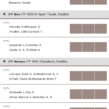
Massimo Giunta
ITF Men
ITF M25+H Spain Tauste, Doubles
۲۰:۳۰
Heredia S./Marques G.
...
...
...
Fradkin J./McCormick T.
۲۲:۳۰
Izquierdo L./Colombo A.
...
...
...
Ganta S. K. R./Shah A.
ITF Women
ITF W35 Chacabuco, Doubles
۲۰:۳۰
Larraya Guidi S. A./Mediorreal A. V.
...
...
...
E'Halli Obeid M./Massardo Brain F.
۲۰:۳۰
Schaedel L./Vig S.
...
...
...
Perez Alarcon L./Sanchez A. S.
۲۰:۳۰