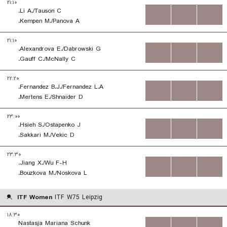
۲۱:۱۰
Li A./Tauson C.
...
...
...
Kempen M./Panova A.
۲۱:۱۰
Alexandrova E./Dabrowski G.
...
...
...
Gauff C./McNally C.
۲۲:۲۰
Fernandez B.J./Fernandez L.A.
...
...
...
Mertens E./Shnaider D.
۲۳:۰۰
Hsieh S./Ostapenko J.
...
...
...
Sakkari M./Vekic D.
۲۳:۳۰
Jiang X./Wu F-H.
...
...
...
Bouzkova M./Noskova L.
ITF Women
ITF W75 Leipzig
۱۸:۳۰
Nastasja Mariana Schunk
...
...
...