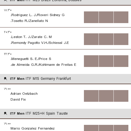
ITF Men
ITF M25 Brazil Londrina, Doubles
۱۸:۳۰
Rodriguez L. J./Roveri Sidney G.
...
...
...
Tosetto R./Zanellato N.
۲۰:۳۰
Leston T. J./Zarate C. M.
...
...
...
Remondy Pagotto V.H./Schiessl J.E.
۲۲:۳۰
Meneguetti S. E./Price S.
...
...
...
de Almeida G.R./Kohlmann de Freitas E.
ITF Men
ITF M15 Germany Frankfurt
۱۹:۰۰
Adrian Oetzbach
...
...
...
David Fix
ITF Men
ITF M25+H Spain Tauste
۱۹:۰۰
Mario Gonzalez Fernandez
...
...
...