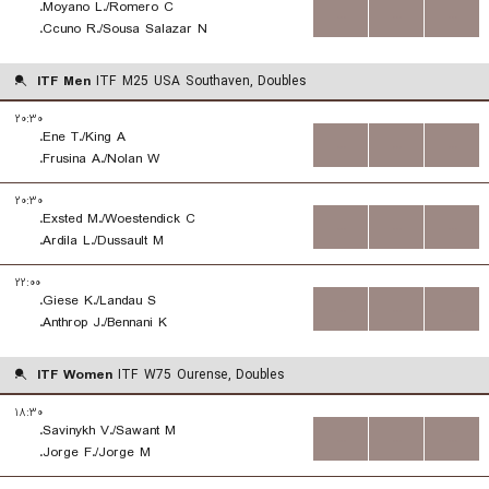
Moyano L./Romero C.
...
...
...
Ccuno R./Sousa Salazar N.
ITF Men
ITF M25 USA Southaven, Doubles
۲۰:۳۰
Ene T./King A.
...
...
...
Frusina A./Nolan W.
۲۰:۳۰
Exsted M./Woestendick C.
...
...
...
Ardila L./Dussault M.
۲۲:۰۰
Giese K./Landau S.
...
...
...
Anthrop J./Bennani K.
ITF Women
ITF W75 Ourense, Doubles
۱۸:۳۰
Savinykh V./Sawant M.
...
...
...
Jorge F./Jorge M.