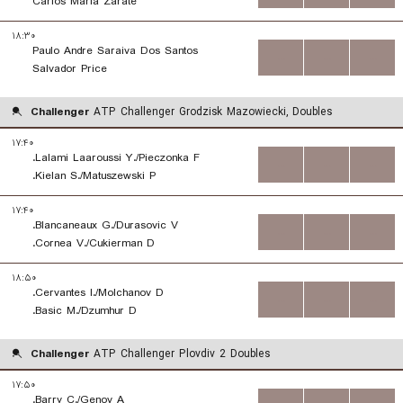
Carlos Maria Zarate
۱۸:۳۰
Paulo Andre Saraiva Dos Santos
...
...
...
Salvador Price
Challenger
ATP Challenger Grodzisk Mazowiecki, Doubles
۱۷:۴۰
Lalami Laaroussi Y./Pieczonka F.
...
...
...
Kielan S./Matuszewski P.
۱۷:۴۰
Blancaneaux G./Durasovic V.
...
...
...
Cornea V./Cukierman D.
۱۸:۵۰
Cervantes I./Molchanov D.
...
...
...
Basic M./Dzumhur D.
Challenger
ATP Challenger Plovdiv 2 Doubles
۱۷:۵۰
Barry C./Genov A.