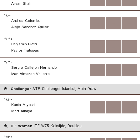
Aryan Shah
۱۹:۰۰
Andrea Colombo
...
...
...
Alejo Sanchez Quilez
۲۰:۳۰
Benjamin Pietri
...
...
...
Pavlos Tsitsipas
۲۲:۳۰
Sergio Callejon Hernando
...
...
...
Izan Almazan Valiente
Challenger
ATP Challenger Istanbul, Main Draw
۱۹:۳۰
Kenta Miyoshi
...
...
...
Mert Alkaya
ITF Women
ITF W75 Koksijde, Doubles
۱۹:۳۰