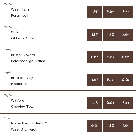
۱۷:۳۰
West Ham
۱.۴۳
۴.۵۰
۶.۰۰
Portsmouth
۱۷:۳۰
Stoke
۱.۴۲
۴.۷۵
۶.۵۰
Oldham Athletic
۱۷:۳۰
Bristol Rovers
۲.۳۸
۳.۵۰
۲.۷۳
Peterborough United
۱۷:۳۰
Bradford City
۱.۵۶
۴.۰۰
۵.۵۰
Rochdale
۱۷:۳۰
Watford
۱.۲۹
۵.۵۰
۹.۰۰
Crawley Town
۲۰:۰۰
Rotherham United FC
۵.۵۰
۴.۲۵
۱.۵۱
West Bromwich