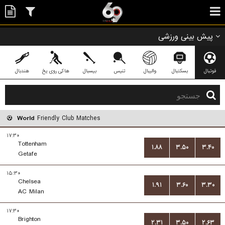
پیش بینی ورزشی
فوتبال
بسکتبال
والیبال
تنیس
بیسبال
هاکی روی یخ
هندبال
World
Friendly Club Matches
۱۷:۳۰
Tottenham
۱.۸۸
۳.۵۰
۳.۴۰
Getafe
۱۵:۳۰
Chelsea
۱.۹۱
۳.۶۰
۳.۳۰
AC Milan
۱۷:۳۰
Brighton
۲.۳۱
۳.۵۰
۲.۶۳