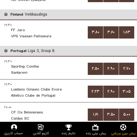
Finland
Veikkausliiga
۱۹:۳۰
FF Jaro
۳.۸۰
۳.۶۰
۱.۸۳
VPS Vaasan Palloseura
Portugal
Liga 3, Group B
۱۹:۳۰
Sporting Covilha
۲.۵۰
۲.۹۰
۲.۷۰
Santarem
۱۹:۳۰
Lusitano Ginasio Clube Evora
۲.۲۳
۲.۹۰
۳.۰۵
Atletico Clube de Portugal
۲۰:۰۰
CF Os Belenenses
۱.۶۱
۳.۵۰
۵.۰۰
Caldas SC
۲۲:۳۰
پیش بینی ورزشی
پیش بینی زنده
نتایج زنده
کازینو آنلاین
حساب کاربری
CD Mafra