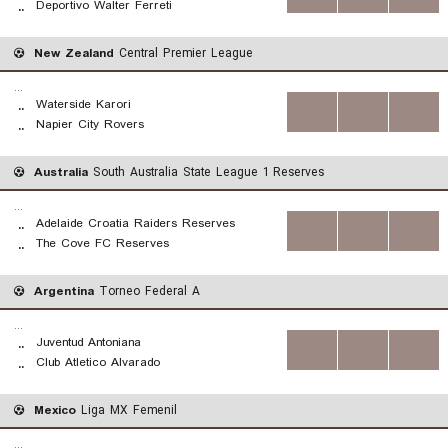
Deportivo Walter Ferreti
..
New Zealand
Central Premier League
...
Waterside Karori
..
...
...
...
Napier City Rovers
..
Australia
South Australia State League 1 Reserves
...
Adelaide Croatia Raiders Reserves
..
...
...
...
The Cove FC Reserves
..
Argentina
Torneo Federal A
...
Juventud Antoniana
..
...
...
...
Club Atletico Alvarado
..
Mexico
Liga MX Femenil
...